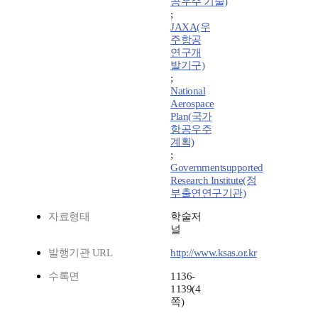
공우주 기술)
;
JAXA(우
주항공
연구개
발기구)
;
National
Aerospace
Plan(국가
항공우주
계획)
;
Governmentsupported
Research Institute(정
부출연연구기관)
자료형태
학술저
널
발행기관 URL
http://www.ksas.or.kr
수록면
1136-
1139(4
쪽)