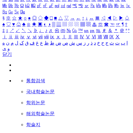
㎒
㎓
㎔
Ω
㏀
㏁
㎊
㎋
㎌
㏖
㏅
㎭
㎮
㎯
㏛
㎩
㎪
㎫
㎬
㏝
㏐
㏓
㏃
㏉
㏜
㏆
§
※
☆
★
○
●
◎
◇
◆
□
■
△
▽
→
←
↑
↓
↔
〓
◁
◀
▷
▶
♤
♠
♡
♥
♧
♣
⊙
◈
▣
◐
◑
▒
▤
▥
▨
▧
▦
▩
♨
☏
☎
☜
☞
¶
†
‡
↕
↗
↙
↖
↘
♭
♩
♪
♬
㉿
㈜
№
㏇
™
㏂
㏘
℡
＃
＆
＊
＠
ª
º
ⅰ
ⅱ
ⅲ
ⅳ
ⅴ
ⅵ
ⅶ
ⅷ
ⅸ
ⅹ
Ⅰ
Ⅱ
Ⅲ
Ⅳ
Ⅴ
Ⅵ
Ⅶ
Ⅷ
Ⅸ
Ⅹ
ا
ب
ت
ث
ج
ح
خ
د
ذ
ر
ز
س
ش
ص
ض
ط
ظ
ع
غ
ف
ق
ک
ل
م
ن
ه
و
ی
닫기
통합검색
국내학술논문
학위논문
해외학술논문
학술지