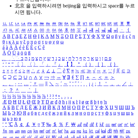
北京 을 입력하시려면
beijing
을 입력하시고 space를 누르
시면 됩니다.
ㅥ
ㅦ
ㅧ
ㅨ
ㅩ
ㅪ
ㅫ
ㅬ
ㅭ
ㅮ
ㅯ
ㅰ
ㅱ
ㅲ
ㅳ
ㅴ
ㅵ
ㅶ
ㅷ
ㅸ
ㅹ
ㅺ
ㅻ
ㅼ
ㅽ
ㅾ
ㅿ
ㆀ
ㆁ
ㆂ
ㆃ
ㆄ
ㆅ
ㆆ
ㆇ
ㆈ
ㆉ
ㆊ
ㆋ
ㆌ
ㆍ
ㆎ
Α
Β
Γ
Δ
Ε
Ζ
Η
Θ
Ι
Κ
Λ
Μ
Ν
Ξ
Ο
Π
Ρ
Σ
Τ
Υ
Φ
Χ
Ψ
Ω
α
β
γ
δ
ε
ζ
η
θ
ι
κ
λ
μ
ν
ξ
ο
π
ρ
σ
τ
υ
φ
χ
ψ
ω
á
à
Á
À
é
è
É
È
ç
Ç
ê
Ä
Ö
Ü
ä
ö
ü
ß
ְ
ֳ
ֲ
ֱ
ָ
ַ
ֵ
ֶ
ִ
ֹ
ּ
ֻ
ׂ
ׁ
ּ
ב
ה
נ
מ
צ
ת
ץ
ש
ד
ג
כ
ע
י
ח
ל
ך
ף
ק
ר
א
ט
ו
ן
ם
פ
‘
’
“
”
〔
〕
〈
〉
「
」
『
』
【
】
＂
（
）
［
］
｛
｝
±
×
÷
≠
≤
≥
∞
∴
♂
♀
∠
⊥
⌒
∂
∇
≡
≒
≪
≫
√
∽
∝
∵
∫
∬
∈
∋
⊆
⊇
⊂
⊃
∪
∩
∧
∨
￢
⇒
⇔
∀
∃
∮
∑
∏
＋
－
＜
＝
＞
、
。
·
‥
…
¨
〃
―
∥
＼
∼
´
～
ˇ
˘
˝
˚
˙
¸
˛
¡
¿
ː
！
＇
，
．
／
：
；
？
＾
＿
｀
｜
½
⅓
⅔
¼
¾
⅛
⅜
⅝
⅞
¹
²
³
⁴
ⁿ
₁
₂
₃
₄
Æ
Ð
Ħ
Ĳ
Ł
Ø
Œ
Þ
Ŧ
Ŋ
æ
đ
ð
ħ
ı
ĳ
ĸ
ŀ
ł
ø
œ
ß
þ
ŧ
ŋ
ŉ
А
Б
В
Г
Д
Е
Ё
Ж
З
И
Й
К
Л
М
Н
О
П
Р
С
Т
У
Ф
Х
Ц
Ч
Ш
Щ
Ъ
Ы
Ь
Э
Ю
Я
а
б
в
г
д
е
ё
ж
з
и
й
к
л
м
н
о
п
р
с
т
у
ф
х
ц
ч
ш
щ
ъ
ы
ь
э
ю
я
′
″
℃
Å
￠
￡
￥
¤
℉
‰
＄
％
Ｆ
￦
㎕
㎖
㎗
ℓ
㎘
㏄
㎣
㎤
㎥
㎦
㎙
㎚
㎛
㎜
㎝
㎞
㎟
㎠
㎡
㎢
㏊
㎍
㎎
㎏
㏏
㎈
㎉
㏈
㎧
㎨
㎰
㎱
㎲
㎳
㎴
㎵
㎶
㎷
㎸
㎹
㎀
㎁
㎂
㎃
㎄
㎺
㎻
㎽
㎾
㎿
㎐
㎑