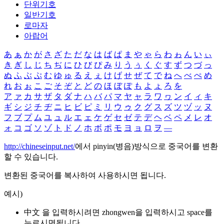
단위기호
일반기호
로마자
아랍어
あ
ぁ
か
が
さ
ざ
た
だ
な
は
ば
ぱ
ま
や
ゃ
ら
わ
ゎ
ん
い
ぃ
き
ぎ
し
じ
ち
ぢ
に
ひ
び
ぴ
み
り
う
ぅ
く
ぐ
す
ず
つ
づ
っ
ぬ
ふ
ぶ
ぷ
む
ゆ
ゅ
る
え
ぇ
け
げ
せ
ぜ
て
で
ね
へ
べ
ぺ
め
れ
お
ぉ
こ
ご
そ
ぞ
と
ど
の
ほ
ぼ
ぽ
も
よ
ょ
ろ
を
ア
ァ
カ
サ
ザ
タ
ダ
ナ
ハ
バ
パ
マ
ヤ
ャ
ラ
ワ
ヮ
ン
イ
ィ
キ
ギ
シ
ジ
チ
ヂ
ニ
ヒ
ビ
ピ
ミ
リ
ウ
ゥ
ク
グ
ス
ズ
ツ
ヅ
ッ
ヌ
フ
ブ
プ
ム
ユ
ュ
ル
エ
ェ
ケ
ゲ
セ
ゼ
テ
デ
ヘ
ベ
ペ
メ
レ
オ
ォ
コ
ゴ
ソ
ゾ
ト
ド
ノ
ホ
ボ
ポ
モ
ヨ
ョ
ロ
ヲ
―
http://chineseinput.net/
에서 pinyin(병음)방식으로 중국어를 변환
할 수 있습니다.
변환된 중국어를 복사하여 사용하시면 됩니다.
예시)
中文 을 입력하시려면
zhongwen
을 입력하시고 space를
누르시면됩니다.