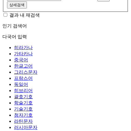
상세검색
결과 내 재검색
인기 검색어
다국어 입력
히라가나
가타카나
중국어
한글고어
그리스문자
프랑스어
독일어
히브리어
괄호기호
학술기호
기술기호
첨자기호
라틴문자
러시아문자