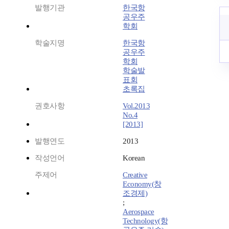
발행기관
한국항
공우주
학회
학술지명
한국항
공우주
학회
학술발
표회
초록집
권호사항
Vol.2013
No.4
[2013]
발행연도
2013
작성언어
Korean
주제어
Creative
Economy(창
조경제)
;
Aerospace
Technology(항