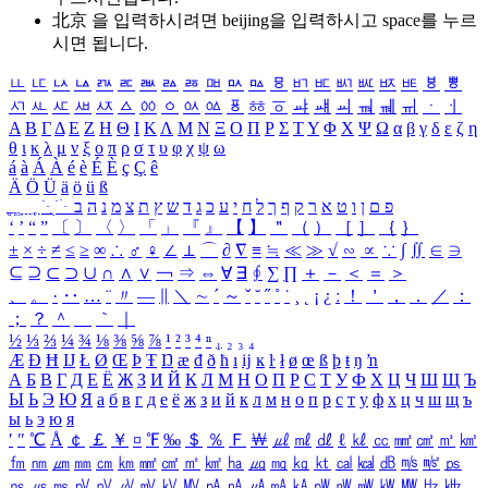
北京 을 입력하시려면
beijing
을 입력하시고 space를 누르
시면 됩니다.
ㅥ
ㅦ
ㅧ
ㅨ
ㅩ
ㅪ
ㅫ
ㅬ
ㅭ
ㅮ
ㅯ
ㅰ
ㅱ
ㅲ
ㅳ
ㅴ
ㅵ
ㅶ
ㅷ
ㅸ
ㅹ
ㅺ
ㅻ
ㅼ
ㅽ
ㅾ
ㅿ
ㆀ
ㆁ
ㆂ
ㆃ
ㆄ
ㆅ
ㆆ
ㆇ
ㆈ
ㆉ
ㆊ
ㆋ
ㆌ
ㆍ
ㆎ
Α
Β
Γ
Δ
Ε
Ζ
Η
Θ
Ι
Κ
Λ
Μ
Ν
Ξ
Ο
Π
Ρ
Σ
Τ
Υ
Φ
Χ
Ψ
Ω
α
β
γ
δ
ε
ζ
η
θ
ι
κ
λ
μ
ν
ξ
ο
π
ρ
σ
τ
υ
φ
χ
ψ
ω
á
à
Á
À
é
è
É
È
ç
Ç
ê
Ä
Ö
Ü
ä
ö
ü
ß
ְ
ֳ
ֲ
ֱ
ָ
ַ
ֵ
ֶ
ִ
ֹ
ּ
ֻ
ׂ
ׁ
ּ
ב
ה
נ
מ
צ
ת
ץ
ש
ד
ג
כ
ע
י
ח
ל
ך
ף
ק
ר
א
ט
ו
ן
ם
פ
‘
’
“
”
〔
〕
〈
〉
「
」
『
』
【
】
＂
（
）
［
］
｛
｝
±
×
÷
≠
≤
≥
∞
∴
♂
♀
∠
⊥
⌒
∂
∇
≡
≒
≪
≫
√
∽
∝
∵
∫
∬
∈
∋
⊆
⊇
⊂
⊃
∪
∩
∧
∨
￢
⇒
⇔
∀
∃
∮
∑
∏
＋
－
＜
＝
＞
、
。
·
‥
…
¨
〃
―
∥
＼
∼
´
～
ˇ
˘
˝
˚
˙
¸
˛
¡
¿
ː
！
＇
，
．
／
：
；
？
＾
＿
｀
｜
½
⅓
⅔
¼
¾
⅛
⅜
⅝
⅞
¹
²
³
⁴
ⁿ
₁
₂
₃
₄
Æ
Ð
Ħ
Ĳ
Ł
Ø
Œ
Þ
Ŧ
Ŋ
æ
đ
ð
ħ
ı
ĳ
ĸ
ŀ
ł
ø
œ
ß
þ
ŧ
ŋ
ŉ
А
Б
В
Г
Д
Е
Ё
Ж
З
И
Й
К
Л
М
Н
О
П
Р
С
Т
У
Ф
Х
Ц
Ч
Ш
Щ
Ъ
Ы
Ь
Э
Ю
Я
а
б
в
г
д
е
ё
ж
з
и
й
к
л
м
н
о
п
р
с
т
у
ф
х
ц
ч
ш
щ
ъ
ы
ь
э
ю
я
′
″
℃
Å
￠
￡
￥
¤
℉
‰
＄
％
Ｆ
￦
㎕
㎖
㎗
ℓ
㎘
㏄
㎣
㎤
㎥
㎦
㎙
㎚
㎛
㎜
㎝
㎞
㎟
㎠
㎡
㎢
㏊
㎍
㎎
㎏
㏏
㎈
㎉
㏈
㎧
㎨
㎰
㎱
㎲
㎳
㎴
㎵
㎶
㎷
㎸
㎹
㎀
㎁
㎂
㎃
㎄
㎺
㎻
㎽
㎾
㎿
㎐
㎑