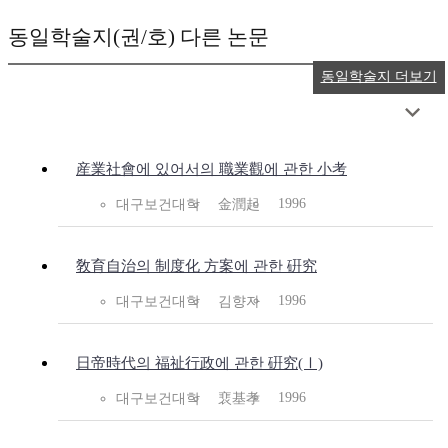
동일학술지(권/호) 다른 논문
동일학술지 더보기
産業社會에 있어서의 職業觀에 관한 小考
1996
대구보건대학
金潤起
敎育自治의 制度化 方案에 관한 硏究
1996
대구보건대학
김향자
日帝時代의 福祉行政에 관한 硏究(Ⅰ)
1996
대구보건대학
裵基孝