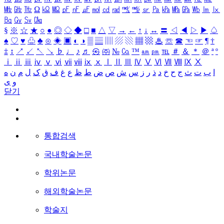
㎒
㎓
㎔
Ω
㏀
㏁
㎊
㎋
㎌
㏖
㏅
㎭
㎮
㎯
㏛
㎩
㎪
㎫
㎬
㏝
㏐
㏓
㏃
㏉
㏜
㏆
§
※
☆
★
○
●
◎
◇
◆
□
■
△
▽
→
←
↑
↓
↔
〓
◁
◀
▷
▶
♤
♠
♡
♥
♧
♣
⊙
◈
▣
◐
◑
▒
▤
▥
▨
▧
▦
▩
♨
☏
☎
☜
☞
¶
†
‡
↕
↗
↙
↖
↘
♭
♩
♪
♬
㉿
㈜
№
㏇
™
㏂
㏘
℡
＃
＆
＊
＠
ª
º
ⅰ
ⅱ
ⅲ
ⅳ
ⅴ
ⅵ
ⅶ
ⅷ
ⅸ
ⅹ
Ⅰ
Ⅱ
Ⅲ
Ⅳ
Ⅴ
Ⅵ
Ⅶ
Ⅷ
Ⅸ
Ⅹ
ا
ب
ت
ث
ج
ح
خ
د
ذ
ر
ز
س
ش
ص
ض
ط
ظ
ع
غ
ف
ق
ک
ل
م
ن
ه
و
ی
닫기
통합검색
국내학술논문
학위논문
해외학술논문
학술지