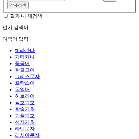
상세검색
결과 내 재검색
인기 검색어
다국어 입력
히라가나
가타카나
중국어
한글고어
그리스문자
프랑스어
독일어
히브리어
괄호기호
학술기호
기술기호
첨자기호
라틴문자
러시아문자