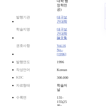
대학 행
정학전
공)
발행기관
대구보
건대학
학술지명
대구보
건대학
論文集
권호사항
Vol.16
No.-
[1996]
발행연도
1996
작성언어
Korean
KDC
300.000
자료형태
학술저
널
수록면
131-
155(25