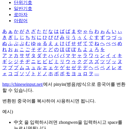
단위기호
일반기호
로마자
아랍어
あ
ぁ
か
が
さ
ざ
た
だ
な
は
ば
ぱ
ま
や
ゃ
ら
わ
ゎ
ん
い
ぃ
き
ぎ
し
じ
ち
ぢ
に
ひ
び
ぴ
み
り
う
ぅ
く
ぐ
す
ず
つ
づ
っ
ぬ
ふ
ぶ
ぷ
む
ゆ
ゅ
る
え
ぇ
け
げ
せ
ぜ
て
で
ね
へ
べ
ぺ
め
れ
お
ぉ
こ
ご
そ
ぞ
と
ど
の
ほ
ぼ
ぽ
も
よ
ょ
ろ
を
ア
ァ
カ
サ
ザ
タ
ダ
ナ
ハ
バ
パ
マ
ヤ
ャ
ラ
ワ
ヮ
ン
イ
ィ
キ
ギ
シ
ジ
チ
ヂ
ニ
ヒ
ビ
ピ
ミ
リ
ウ
ゥ
ク
グ
ス
ズ
ツ
ヅ
ッ
ヌ
フ
ブ
プ
ム
ユ
ュ
ル
エ
ェ
ケ
ゲ
セ
ゼ
テ
デ
ヘ
ベ
ペ
メ
レ
オ
ォ
コ
ゴ
ソ
ゾ
ト
ド
ノ
ホ
ボ
ポ
モ
ヨ
ョ
ロ
ヲ
―
http://chineseinput.net/
에서 pinyin(병음)방식으로 중국어를 변환
할 수 있습니다.
변환된 중국어를 복사하여 사용하시면 됩니다.
예시)
中文 을 입력하시려면
zhongwen
을 입력하시고 space를
누르시면됩니다.