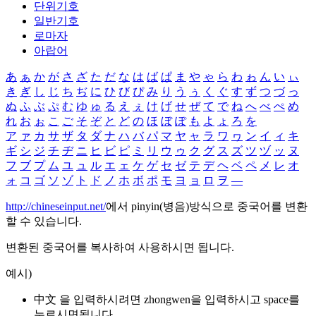
단위기호
일반기호
로마자
아랍어
あ
ぁ
か
が
さ
ざ
た
だ
な
は
ば
ぱ
ま
や
ゃ
ら
わ
ゎ
ん
い
ぃ
き
ぎ
し
じ
ち
ぢ
に
ひ
び
ぴ
み
り
う
ぅ
く
ぐ
す
ず
つ
づ
っ
ぬ
ふ
ぶ
ぷ
む
ゆ
ゅ
る
え
ぇ
け
げ
せ
ぜ
て
で
ね
へ
べ
ぺ
め
れ
お
ぉ
こ
ご
そ
ぞ
と
ど
の
ほ
ぼ
ぽ
も
よ
ょ
ろ
を
ア
ァ
カ
サ
ザ
タ
ダ
ナ
ハ
バ
パ
マ
ヤ
ャ
ラ
ワ
ヮ
ン
イ
ィ
キ
ギ
シ
ジ
チ
ヂ
ニ
ヒ
ビ
ピ
ミ
リ
ウ
ゥ
ク
グ
ス
ズ
ツ
ヅ
ッ
ヌ
フ
ブ
プ
ム
ユ
ュ
ル
エ
ェ
ケ
ゲ
セ
ゼ
テ
デ
ヘ
ベ
ペ
メ
レ
オ
ォ
コ
ゴ
ソ
ゾ
ト
ド
ノ
ホ
ボ
ポ
モ
ヨ
ョ
ロ
ヲ
―
http://chineseinput.net/
에서 pinyin(병음)방식으로 중국어를 변환
할 수 있습니다.
변환된 중국어를 복사하여 사용하시면 됩니다.
예시)
中文 을 입력하시려면
zhongwen
을 입력하시고 space를
누르시면됩니다.