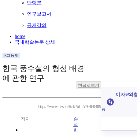
단행본
연구보고서
공개강의
home
국내학술논문 상세
한국 풍수설의 형성 배경
에 관한 연구
한글로보기
이 자료와 함
https://www.riss.kr/link?id=A76480489
료
저자
손
정
희