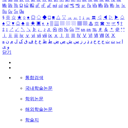
㎒
㎓
㎔
Ω
㏀
㏁
㎊
㎋
㎌
㏖
㏅
㎭
㎮
㎯
㏛
㎩
㎪
㎫
㎬
㏝
㏐
㏓
㏃
㏉
㏜
㏆
§
※
☆
★
○
●
◎
◇
◆
□
■
△
▽
→
←
↑
↓
↔
〓
◁
◀
▷
▶
♤
♠
♡
♥
♧
♣
⊙
◈
▣
◐
◑
▒
▤
▥
▨
▧
▦
▩
♨
☏
☎
☜
☞
¶
†
‡
↕
↗
↙
↖
↘
♭
♩
♪
♬
㉿
㈜
№
㏇
™
㏂
㏘
℡
＃
＆
＊
＠
ª
º
ⅰ
ⅱ
ⅲ
ⅳ
ⅴ
ⅵ
ⅶ
ⅷ
ⅸ
ⅹ
Ⅰ
Ⅱ
Ⅲ
Ⅳ
Ⅴ
Ⅵ
Ⅶ
Ⅷ
Ⅸ
Ⅹ
ا
ب
ت
ث
ج
ح
خ
د
ذ
ر
ز
س
ش
ص
ض
ط
ظ
ع
غ
ف
ق
ک
ل
م
ن
ه
و
ی
닫기
통합검색
국내학술논문
학위논문
해외학술논문
학술지