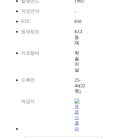
발행연도
1992
작성언어
-
KDC
810
등재정보
KCI
등
재
자료형태
학
술
저
널
수록면
25-
46(22
쪽)
제공처
스
콜
라