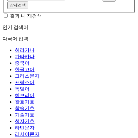
상세검색
결과 내 재검색
인기 검색어
다국어 입력
히라가나
가타카나
중국어
한글고어
그리스문자
프랑스어
독일어
히브리어
괄호기호
학술기호
기술기호
첨자기호
라틴문자
러시아문자