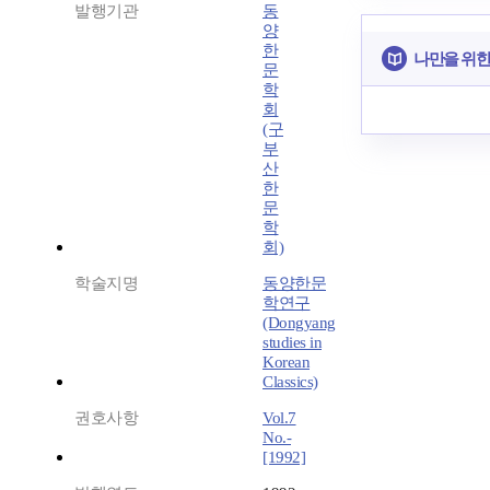
발행기관
동
양
한
나만을 위한
문
학
회
(구
부
산
한
문
학
회)
학술지명
동양한문
학연구
(Dongyang
studies in
Korean
Classics)
권호사항
Vol.7
No.-
[1992]