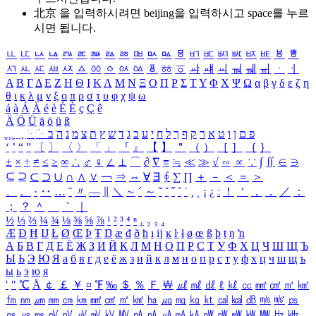
北京 을 입력하시려면
beijing
을 입력하시고 space를 누르
시면 됩니다.
ㅥ
ㅦ
ㅧ
ㅨ
ㅩ
ㅪ
ㅫ
ㅬ
ㅭ
ㅮ
ㅯ
ㅰ
ㅱ
ㅲ
ㅳ
ㅴ
ㅵ
ㅶ
ㅷ
ㅸ
ㅹ
ㅺ
ㅻ
ㅼ
ㅽ
ㅾ
ㅿ
ㆀ
ㆁ
ㆂ
ㆃ
ㆄ
ㆅ
ㆆ
ㆇ
ㆈ
ㆉ
ㆊ
ㆋ
ㆌ
ㆍ
ㆎ
Α
Β
Γ
Δ
Ε
Ζ
Η
Θ
Ι
Κ
Λ
Μ
Ν
Ξ
Ο
Π
Ρ
Σ
Τ
Υ
Φ
Χ
Ψ
Ω
α
β
γ
δ
ε
ζ
η
θ
ι
κ
λ
μ
ν
ξ
ο
π
ρ
σ
τ
υ
φ
χ
ψ
ω
á
à
Á
À
é
è
É
È
ç
Ç
ê
Ä
Ö
Ü
ä
ö
ü
ß
ְ
ֳ
ֲ
ֱ
ָ
ַ
ֵ
ֶ
ִ
ֹ
ּ
ֻ
ׂ
ׁ
ּ
ב
ה
נ
מ
צ
ת
ץ
ש
ד
ג
כ
ע
י
ח
ל
ך
ף
ק
ר
א
ט
ו
ן
ם
פ
‘
’
“
”
〔
〕
〈
〉
「
」
『
』
【
】
＂
（
）
［
］
｛
｝
±
×
÷
≠
≤
≥
∞
∴
♂
♀
∠
⊥
⌒
∂
∇
≡
≒
≪
≫
√
∽
∝
∵
∫
∬
∈
∋
⊆
⊇
⊂
⊃
∪
∩
∧
∨
￢
⇒
⇔
∀
∃
∮
∑
∏
＋
－
＜
＝
＞
、
。
·
‥
…
¨
〃
―
∥
＼
∼
´
～
ˇ
˘
˝
˚
˙
¸
˛
¡
¿
ː
！
＇
，
．
／
：
；
？
＾
＿
｀
｜
½
⅓
⅔
¼
¾
⅛
⅜
⅝
⅞
¹
²
³
⁴
ⁿ
₁
₂
₃
₄
Æ
Ð
Ħ
Ĳ
Ł
Ø
Œ
Þ
Ŧ
Ŋ
æ
đ
ð
ħ
ı
ĳ
ĸ
ŀ
ł
ø
œ
ß
þ
ŧ
ŋ
ŉ
А
Б
В
Г
Д
Е
Ё
Ж
З
И
Й
К
Л
М
Н
О
П
Р
С
Т
У
Ф
Х
Ц
Ч
Ш
Щ
Ъ
Ы
Ь
Э
Ю
Я
а
б
в
г
д
е
ё
ж
з
и
й
к
л
м
н
о
п
р
с
т
у
ф
х
ц
ч
ш
щ
ъ
ы
ь
э
ю
я
′
″
℃
Å
￠
￡
￥
¤
℉
‰
＄
％
Ｆ
￦
㎕
㎖
㎗
ℓ
㎘
㏄
㎣
㎤
㎥
㎦
㎙
㎚
㎛
㎜
㎝
㎞
㎟
㎠
㎡
㎢
㏊
㎍
㎎
㎏
㏏
㎈
㎉
㏈
㎧
㎨
㎰
㎱
㎲
㎳
㎴
㎵
㎶
㎷
㎸
㎹
㎀
㎁
㎂
㎃
㎄
㎺
㎻
㎽
㎾
㎿
㎐
㎑