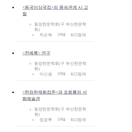
<동국이상국집>의 풍속관계 시 고
찰
동양한문학회(구 부산한문학
회)
1992
차순자
KCI등재
<천예록> 연구
동양한문학회(구 부산한문학
회)
1992
이신성
KCI등재
<한와헌제화잡존>과 조희룡의 서
화예술관
동양한문학회(구 부산한문학
회)
1992
정경주
KCI등재