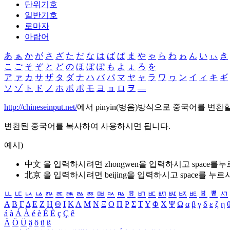
단위기호
일반기호
로마자
아랍어
あ
ぁ
か
が
さ
ざ
た
だ
な
は
ば
ぱ
ま
や
ゃ
ら
わ
ゎ
ん
い
ぃ
き
こ
ご
そ
ぞ
と
ど
の
ほ
ぼ
ぽ
も
よ
ょ
ろ
を
ア
ァ
カ
サ
ザ
タ
ダ
ナ
ハ
バ
パ
マ
ヤ
ャ
ラ
ワ
ヮ
ン
イ
ィ
キ
ギ
ソ
ゾ
ト
ド
ノ
ホ
ボ
ポ
モ
ヨ
ョ
ロ
ヲ
―
http://chineseinput.net/
에서 pinyin(병음)방식으로 중국어를 변환
변환된 중국어를 복사하여 사용하시면 됩니다.
예시)
中文 을 입력하시려면
zhongwen
을 입력하시고 space를
北京 을 입력하시려면
beijing
을 입력하시고 space를 누르
ㅥ
ㅦ
ㅧ
ㅨ
ㅩ
ㅪ
ㅫ
ㅬ
ㅭ
ㅮ
ㅯ
ㅰ
ㅱ
ㅲ
ㅳ
ㅴ
ㅵ
ㅶ
ㅷ
ㅸ
ㅹ
ㅺ
Α
Β
Γ
Δ
Ε
Ζ
Η
Θ
Ι
Κ
Λ
Μ
Ν
Ξ
Ο
Π
Ρ
Σ
Τ
Υ
Φ
Χ
Ψ
Ω
α
β
γ
δ
ε
ζ
η
á
à
Á
À
é
è
É
È
ç
Ç
ê
Ä
Ö
Ü
ä
ö
ü
ß