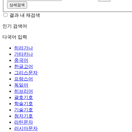
상세검색
결과 내 재검색
인기 검색어
다국어 입력
히라가나
가타카나
중국어
한글고어
그리스문자
프랑스어
독일어
히브리어
괄호기호
학술기호
기술기호
첨자기호
라틴문자
러시아문자