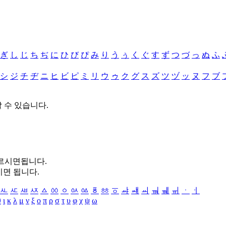
ぎ
し
じ
ち
ぢ
に
ひ
び
ぴ
み
り
う
ぅ
く
ぐ
す
ず
つ
づ
っ
ぬ
ふ
シ
ジ
チ
ヂ
ニ
ヒ
ビ
ピ
ミ
リ
ウ
ゥ
ク
グ
ス
ズ
ツ
ヅ
ッ
ヌ
フ
ブ
할 수 있습니다.
누르시면됩니다.
시면 됩니다.
ㅻ
ㅼ
ㅽ
ㅾ
ㅿ
ㆀ
ㆁ
ㆂ
ㆃ
ㆄ
ㆅ
ㆆ
ㆇ
ㆈ
ㆉ
ㆊ
ㆋ
ㆌ
ㆍ
ㆎ
θ
ι
κ
λ
μ
ν
ξ
ο
π
ρ
σ
τ
υ
φ
χ
ψ
ω