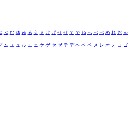
ぶ
ぷ
む
ゆ
ゅ
る
え
ぇ
け
げ
せ
ぜ
て
で
ね
へ
べ
ぺ
め
れ
お
ぉ
プ
ム
ユ
ュ
ル
エ
ェ
ケ
ゲ
セ
ゼ
テ
デ
ヘ
ベ
ペ
メ
レ
オ
ォ
コ
ゴ