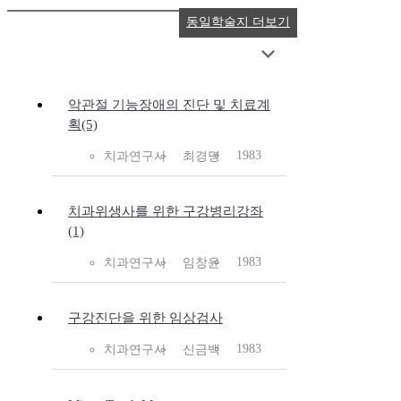
동일학술지 더보기
악관절 기능장애의 진단 및 치료계
획(5)
1983
치과연구사
최경명
치과위생사를 위한 구강병리강좌
(1)
1983
치과연구사
임창윤
구강진단을 위한 임상검사
1983
치과연구사
신금백