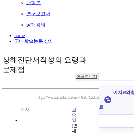
단행본
연구보고서
공개강의
home
국내학술논문 상세
상해진단서작성의 요령과
문제점
한글로보기
이 자료와 함
https://www.riss.kr/link?id=A18755315
료
저자
김
종
열
(연
세