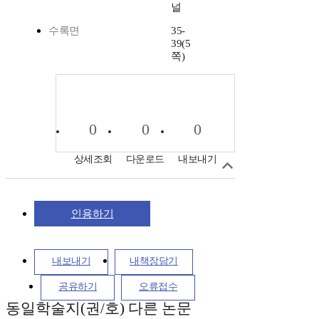
널
수록면
35-
39(5
쪽)
0
0
0
상세조회
다운로드
내보내기
인용하기
내보내기
내책장담기
공유하기
오류접수
동일학술지(권/호) 다른 논문