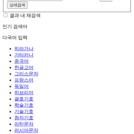
상세검색
결과 내 재검색
인기 검색어
다국어 입력
히라가나
가타카나
중국어
한글고어
그리스문자
프랑스어
독일어
히브리어
괄호기호
학술기호
기술기호
첨자기호
라틴문자
러시아문자