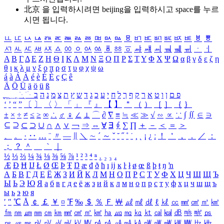
北京 을 입력하시려면
beijing
을 입력하시고 space를 누르
시면 됩니다.
ㅥ
ㅦ
ㅧ
ㅨ
ㅩ
ㅪ
ㅫ
ㅬ
ㅭ
ㅮ
ㅯ
ㅰ
ㅱ
ㅲ
ㅳ
ㅴ
ㅵ
ㅶ
ㅷ
ㅸ
ㅹ
ㅺ
ㅻ
ㅼ
ㅽ
ㅾ
ㅿ
ㆀ
ㆁ
ㆂ
ㆃ
ㆄ
ㆅ
ㆆ
ㆇ
ㆈ
ㆉ
ㆊ
ㆋ
ㆌ
ㆍ
ㆎ
Α
Β
Γ
Δ
Ε
Ζ
Η
Θ
Ι
Κ
Λ
Μ
Ν
Ξ
Ο
Π
Ρ
Σ
Τ
Υ
Φ
Χ
Ψ
Ω
α
β
γ
δ
ε
ζ
η
θ
ι
κ
λ
μ
ν
ξ
ο
π
ρ
σ
τ
υ
φ
χ
ψ
ω
á
à
Á
À
é
è
É
È
ç
Ç
ê
Ä
Ö
Ü
ä
ö
ü
ß
ְ
ֳ
ֲ
ֱ
ָ
ַ
ֵ
ֶ
ִ
ֹ
ּ
ֻ
ׂ
ׁ
ּ
ב
ה
נ
מ
צ
ת
ץ
ש
ד
ג
כ
ע
י
ח
ל
ך
ף
ק
ר
א
ט
ו
ן
ם
פ
‘
’
“
”
〔
〕
〈
〉
「
」
『
』
【
】
＂
（
）
［
］
｛
｝
±
×
÷
≠
≤
≥
∞
∴
♂
♀
∠
⊥
⌒
∂
∇
≡
≒
≪
≫
√
∽
∝
∵
∫
∬
∈
∋
⊆
⊇
⊂
⊃
∪
∩
∧
∨
￢
⇒
⇔
∀
∃
∮
∑
∏
＋
－
＜
＝
＞
、
。
·
‥
…
¨
〃
―
∥
＼
∼
´
～
ˇ
˘
˝
˚
˙
¸
˛
¡
¿
ː
！
＇
，
．
／
：
；
？
＾
＿
｀
｜
½
⅓
⅔
¼
¾
⅛
⅜
⅝
⅞
¹
²
³
⁴
ⁿ
₁
₂
₃
₄
Æ
Ð
Ħ
Ĳ
Ł
Ø
Œ
Þ
Ŧ
Ŋ
æ
đ
ð
ħ
ı
ĳ
ĸ
ŀ
ł
ø
œ
ß
þ
ŧ
ŋ
ŉ
А
Б
В
Г
Д
Е
Ё
Ж
З
И
Й
К
Л
М
Н
О
П
Р
С
Т
У
Ф
Х
Ц
Ч
Ш
Щ
Ъ
Ы
Ь
Э
Ю
Я
а
б
в
г
д
е
ё
ж
з
и
й
к
л
м
н
о
п
р
с
т
у
ф
х
ц
ч
ш
щ
ъ
ы
ь
э
ю
я
′
″
℃
Å
￠
￡
￥
¤
℉
‰
＄
％
Ｆ
￦
㎕
㎖
㎗
ℓ
㎘
㏄
㎣
㎤
㎥
㎦
㎙
㎚
㎛
㎜
㎝
㎞
㎟
㎠
㎡
㎢
㏊
㎍
㎎
㎏
㏏
㎈
㎉
㏈
㎧
㎨
㎰
㎱
㎲
㎳
㎴
㎵
㎶
㎷
㎸
㎹
㎀
㎁
㎂
㎃
㎄
㎺
㎻
㎽
㎾
㎿
㎐
㎑