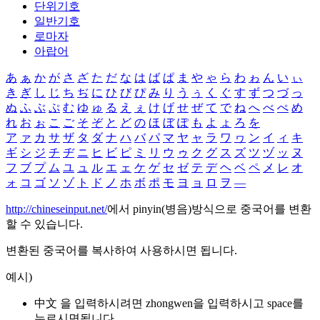
단위기호
일반기호
로마자
아랍어
あ
ぁ
か
が
さ
ざ
た
だ
な
は
ば
ぱ
ま
や
ゃ
ら
わ
ゎ
ん
い
ぃ
き
ぎ
し
じ
ち
ぢ
に
ひ
び
ぴ
み
り
う
ぅ
く
ぐ
す
ず
つ
づ
っ
ぬ
ふ
ぶ
ぷ
む
ゆ
ゅ
る
え
ぇ
け
げ
せ
ぜ
て
で
ね
へ
べ
ぺ
め
れ
お
ぉ
こ
ご
そ
ぞ
と
ど
の
ほ
ぼ
ぽ
も
よ
ょ
ろ
を
ア
ァ
カ
サ
ザ
タ
ダ
ナ
ハ
バ
パ
マ
ヤ
ャ
ラ
ワ
ヮ
ン
イ
ィ
キ
ギ
シ
ジ
チ
ヂ
ニ
ヒ
ビ
ピ
ミ
リ
ウ
ゥ
ク
グ
ス
ズ
ツ
ヅ
ッ
ヌ
フ
ブ
プ
ム
ユ
ュ
ル
エ
ェ
ケ
ゲ
セ
ゼ
テ
デ
ヘ
ベ
ペ
メ
レ
オ
ォ
コ
ゴ
ソ
ゾ
ト
ド
ノ
ホ
ボ
ポ
モ
ヨ
ョ
ロ
ヲ
―
http://chineseinput.net/
에서 pinyin(병음)방식으로 중국어를 변환
할 수 있습니다.
변환된 중국어를 복사하여 사용하시면 됩니다.
예시)
中文 을 입력하시려면
zhongwen
을 입력하시고 space를
누르시면됩니다.