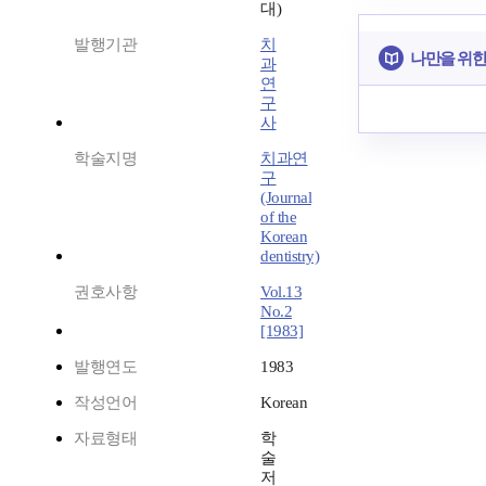
대)
발행기관
치
나만을 위한
과
연
구
사
학술지명
치과연
구
(Journal
of the
Korean
dentistry)
권호사항
Vol.13
No.2
[1983]
발행연도
1983
작성언어
Korean
자료형태
학
술
저