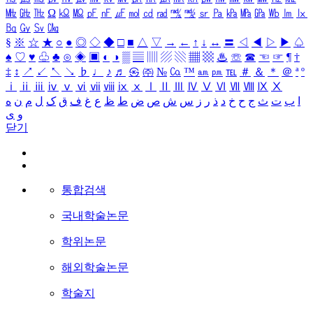
㎒
㎓
㎔
Ω
㏀
㏁
㎊
㎋
㎌
㏖
㏅
㎭
㎮
㎯
㏛
㎩
㎪
㎫
㎬
㏝
㏐
㏓
㏃
㏉
㏜
㏆
§
※
☆
★
○
●
◎
◇
◆
□
■
△
▽
→
←
↑
↓
↔
〓
◁
◀
▷
▶
♤
♠
♡
♥
♧
♣
⊙
◈
▣
◐
◑
▒
▤
▥
▨
▧
▦
▩
♨
☏
☎
☜
☞
¶
†
‡
↕
↗
↙
↖
↘
♭
♩
♪
♬
㉿
㈜
№
㏇
™
㏂
㏘
℡
＃
＆
＊
＠
ª
º
ⅰ
ⅱ
ⅲ
ⅳ
ⅴ
ⅵ
ⅶ
ⅷ
ⅸ
ⅹ
Ⅰ
Ⅱ
Ⅲ
Ⅳ
Ⅴ
Ⅵ
Ⅶ
Ⅷ
Ⅸ
Ⅹ
ا
ب
ت
ث
ج
ح
خ
د
ذ
ر
ز
س
ش
ص
ض
ط
ظ
ع
غ
ف
ق
ک
ل
م
ن
ه
و
ی
닫기
통합검색
국내학술논문
학위논문
해외학술논문
학술지