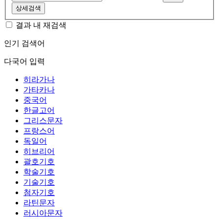
상세검색
결과 내 재검색
인기 검색어
다국어 입력
히라가나
가타카나
중국어
한글고어
그리스문자
프랑스어
독일어
히브리어
괄호기호
학술기호
기술기호
첨자기호
라틴문자
러시아문자