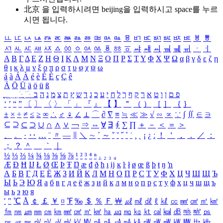
北京 을 입력하시려면
beijing
을 입력하시고 space를 누르
시면 됩니다.
ㅥ
ㅦ
ㅧ
ㅨ
ㅩ
ㅪ
ㅫ
ㅬ
ㅭ
ㅮ
ㅯ
ㅰ
ㅱ
ㅲ
ㅳ
ㅴ
ㅵ
ㅶ
ㅷ
ㅸ
ㅹ
ㅺ
ㅻ
ㅼ
ㅽ
ㅾ
ㅿ
ㆀ
ㆁ
ㆂ
ㆃ
ㆄ
ㆅ
ㆆ
ㆇ
ㆈ
ㆉ
ㆊ
ㆋ
ㆌ
ㆍ
ㆎ
Α
Β
Γ
Δ
Ε
Ζ
Η
Θ
Ι
Κ
Λ
Μ
Ν
Ξ
Ο
Π
Ρ
Σ
Τ
Υ
Φ
Χ
Ψ
Ω
α
β
γ
δ
ε
ζ
η
θ
ι
κ
λ
μ
ν
ξ
ο
π
ρ
σ
τ
υ
φ
χ
ψ
ω
á
à
Á
À
é
è
É
È
ç
Ç
ê
Ä
Ö
Ü
ä
ö
ü
ß
ְ
ֳ
ֲ
ֱ
ָ
ַ
ֵ
ֶ
ִ
ֹ
ּ
ֻ
ׂ
ׁ
ּ
ב
ה
נ
מ
צ
ת
ץ
ש
ד
ג
כ
ע
י
ח
ל
ך
ף
ק
ר
א
ט
ו
ן
ם
פ
‘
’
“
”
〔
〕
〈
〉
「
」
『
』
【
】
＂
（
）
［
］
｛
｝
±
×
÷
≠
≤
≥
∞
∴
♂
♀
∠
⊥
⌒
∂
∇
≡
≒
≪
≫
√
∽
∝
∵
∫
∬
∈
∋
⊆
⊇
⊂
⊃
∪
∩
∧
∨
￢
⇒
⇔
∀
∃
∮
∑
∏
＋
－
＜
＝
＞
、
。
·
‥
…
¨
〃
―
∥
＼
∼
´
～
ˇ
˘
˝
˚
˙
¸
˛
¡
¿
ː
！
＇
，
．
／
：
；
？
＾
＿
｀
｜
½
⅓
⅔
¼
¾
⅛
⅜
⅝
⅞
¹
²
³
⁴
ⁿ
₁
₂
₃
₄
Æ
Ð
Ħ
Ĳ
Ł
Ø
Œ
Þ
Ŧ
Ŋ
æ
đ
ð
ħ
ı
ĳ
ĸ
ŀ
ł
ø
œ
ß
þ
ŧ
ŋ
ŉ
А
Б
В
Г
Д
Е
Ё
Ж
З
И
Й
К
Л
М
Н
О
П
Р
С
Т
У
Ф
Х
Ц
Ч
Ш
Щ
Ъ
Ы
Ь
Э
Ю
Я
а
б
в
г
д
е
ё
ж
з
и
й
к
л
м
н
о
п
р
с
т
у
ф
х
ц
ч
ш
щ
ъ
ы
ь
э
ю
я
′
″
℃
Å
￠
￡
￥
¤
℉
‰
＄
％
Ｆ
￦
㎕
㎖
㎗
ℓ
㎘
㏄
㎣
㎤
㎥
㎦
㎙
㎚
㎛
㎜
㎝
㎞
㎟
㎠
㎡
㎢
㏊
㎍
㎎
㎏
㏏
㎈
㎉
㏈
㎧
㎨
㎰
㎱
㎲
㎳
㎴
㎵
㎶
㎷
㎸
㎹
㎀
㎁
㎂
㎃
㎄
㎺
㎻
㎽
㎾
㎿
㎐
㎑