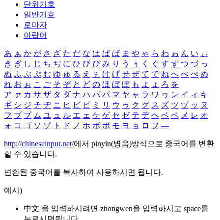
단위기호
일반기호
로마자
아랍어
あ
ぁ
か
が
さ
ざ
た
だ
な
は
ば
ぱ
ま
や
ゃ
ら
わ
ゎ
ん
い
ぃ
き
ぎ
し
じ
ち
ぢ
に
ひ
び
ぴ
み
り
う
ぅ
く
ぐ
す
ず
つ
づ
っ
ぬ
ふ
ぶ
ぷ
む
ゆ
ゅ
る
え
ぇ
け
げ
せ
ぜ
て
で
ね
へ
べ
ぺ
め
れ
お
ぉ
こ
ご
そ
ぞ
と
ど
の
ほ
ぼ
ぽ
も
よ
ょ
ろ
を
ア
ァ
カ
サ
ザ
タ
ダ
ナ
ハ
バ
パ
マ
ヤ
ャ
ラ
ワ
ヮ
ン
イ
ィ
キ
ギ
シ
ジ
チ
ヂ
ニ
ヒ
ビ
ピ
ミ
リ
ウ
ゥ
ク
グ
ス
ズ
ツ
ヅ
ッ
ヌ
フ
ブ
プ
ム
ユ
ュ
ル
エ
ェ
ケ
ゲ
セ
ゼ
テ
デ
ヘ
ベ
ペ
メ
レ
オ
ォ
コ
ゴ
ソ
ゾ
ト
ド
ノ
ホ
ボ
ポ
モ
ヨ
ョ
ロ
ヲ
―
http://chineseinput.net/
에서 pinyin(병음)방식으로 중국어를 변환
할 수 있습니다.
변환된 중국어를 복사하여 사용하시면 됩니다.
예시)
中文 을 입력하시려면
zhongwen
을 입력하시고 space를
누르시면됩니다.