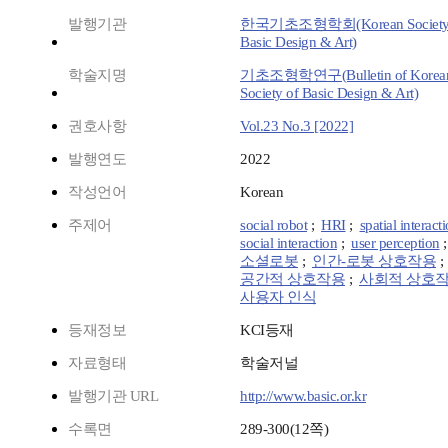
발행기관
한국기초조형학회(Korean Society 
Basic Design & Art)
학술지명
기초조형학연구(Bulletin of Korea
Society of Basic Design & Art)
권호사항
Vol.23 No.3 [2022]
발행연도
2022
작성언어
Korean
주제어
social robot
;
HRI
;
spatial interact
social interaction
;
user perception
소셜로봇
;
인간-로봇 상호작용
;
공간적 상호작용
;
사회적 상호
사용자 인식
등재정보
KCI등재
자료형태
학술저널
발행기관 URL
http://www.basic.or.kr
수록면
289-300(12쪽)