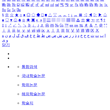
㎒
㎓
㎔
Ω
㏀
㏁
㎊
㎋
㎌
㏖
㏅
㎭
㎮
㎯
㏛
㎩
㎪
㎫
㎬
㏝
㏐
㏓
㏃
㏉
㏜
㏆
§
※
☆
★
○
●
◎
◇
◆
□
■
△
▽
→
←
↑
↓
↔
〓
◁
◀
▷
▶
♤
♠
♡
♥
♧
♣
⊙
◈
▣
◐
◑
▒
▤
▥
▨
▧
▦
▩
♨
☏
☎
☜
☞
¶
†
‡
↕
↗
↙
↖
↘
♭
♩
♪
♬
㉿
㈜
№
㏇
™
㏂
㏘
℡
＃
＆
＊
＠
ª
º
ⅰ
ⅱ
ⅲ
ⅳ
ⅴ
ⅵ
ⅶ
ⅷ
ⅸ
ⅹ
Ⅰ
Ⅱ
Ⅲ
Ⅳ
Ⅴ
Ⅵ
Ⅶ
Ⅷ
Ⅸ
Ⅹ
ا
ب
ت
ث
ج
ح
خ
د
ذ
ر
ز
س
ش
ص
ض
ط
ظ
ع
غ
ف
ق
ک
ل
م
ن
ه
و
ی
닫기
통합검색
국내학술논문
학위논문
해외학술논문
학술지