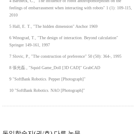
4 Bartneck, C., "The influence of robot anthropomorphism on the
feelings of embarrassment when interacting with robots" 1 (1): 109-115,
2010
5 Hall, E. T., "The hidden dimension" Anchor 1969
6 Winograd, T., "The design of interaction. Beyond calculation"
Springer 149-161, 1997
7 Slovic, P., "The construction of preference" 50 (50): 364-, 1995
8 張光磊., "Squid Game_Doll [3D CAD]" GrabCAD
9 "SoftBank Robotics. Pepper [Photograph]"
10 "SoftBank Robotics. NAO [Photograph]"
동일학술지(권/호) 다른 논문