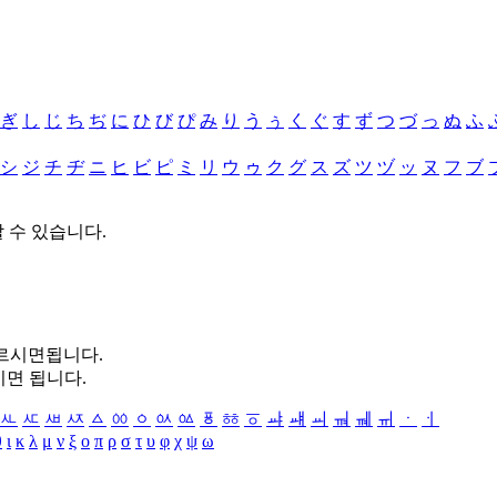
ぎ
し
じ
ち
ぢ
に
ひ
び
ぴ
み
り
う
ぅ
く
ぐ
す
ず
つ
づ
っ
ぬ
ふ
シ
ジ
チ
ヂ
ニ
ヒ
ビ
ピ
ミ
リ
ウ
ゥ
ク
グ
ス
ズ
ツ
ヅ
ッ
ヌ
フ
ブ
할 수 있습니다.
누르시면됩니다.
시면 됩니다.
ㅻ
ㅼ
ㅽ
ㅾ
ㅿ
ㆀ
ㆁ
ㆂ
ㆃ
ㆄ
ㆅ
ㆆ
ㆇ
ㆈ
ㆉ
ㆊ
ㆋ
ㆌ
ㆍ
ㆎ
θ
ι
κ
λ
μ
ν
ξ
ο
π
ρ
σ
τ
υ
φ
χ
ψ
ω