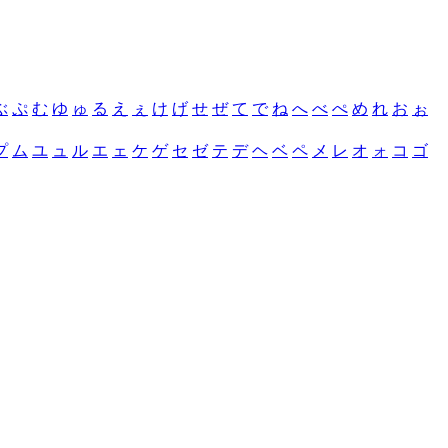
ぶ
ぷ
む
ゆ
ゅ
る
え
ぇ
け
げ
せ
ぜ
て
で
ね
へ
べ
ぺ
め
れ
お
ぉ
プ
ム
ユ
ュ
ル
エ
ェ
ケ
ゲ
セ
ゼ
テ
デ
ヘ
ベ
ペ
メ
レ
オ
ォ
コ
ゴ