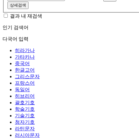
상세검색
결과 내 재검색
인기 검색어
다국어 입력
히라가나
가타카나
중국어
한글고어
그리스문자
프랑스어
독일어
히브리어
괄호기호
학술기호
기술기호
첨자기호
라틴문자
러시아문자