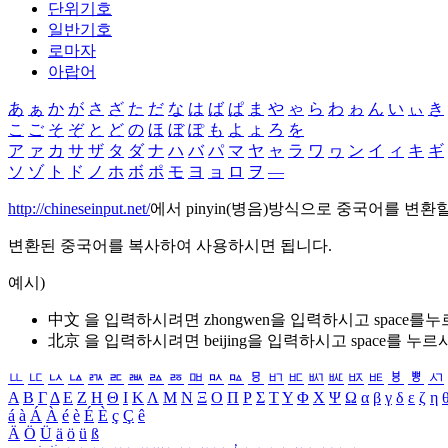
단위기호
일반기호
로마자
아랍어
あ
ぁ
か
が
さ
ざ
た
だ
な
は
ば
ぱ
ま
や
ゃ
ら
わ
ゎ
ん
い
ぃ
き
こ
ご
そ
ぞ
と
ど
の
ほ
ぼ
ぽ
も
よ
ょ
ろ
を
ア
ァ
カ
サ
ザ
タ
ダ
ナ
ハ
バ
パ
マ
ヤ
ャ
ラ
ワ
ヮ
ン
イ
ィ
キ
ギ
ソ
ゾ
ト
ド
ノ
ホ
ボ
ポ
モ
ヨ
ョ
ロ
ヲ
―
http://chineseinput.net/
에서 pinyin(병음)방식으로 중국어를 변환
변환된 중국어를 복사하여 사용하시면 됩니다.
예시)
中文 을 입력하시려면
zhongwen
을 입력하시고 space를
北京 을 입력하시려면
beijing
을 입력하시고 space를 누르
ㅥ
ㅦ
ㅧ
ㅨ
ㅩ
ㅪ
ㅫ
ㅬ
ㅭ
ㅮ
ㅯ
ㅰ
ㅱ
ㅲ
ㅳ
ㅴ
ㅵ
ㅶ
ㅷ
ㅸ
ㅹ
ㅺ
Α
Β
Γ
Δ
Ε
Ζ
Η
Θ
Ι
Κ
Λ
Μ
Ν
Ξ
Ο
Π
Ρ
Σ
Τ
Υ
Φ
Χ
Ψ
Ω
α
β
γ
δ
ε
ζ
η
á
à
Á
À
é
è
É
È
ç
Ç
ê
Ä
Ö
Ü
ä
ö
ü
ß