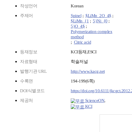
작성언어
Korean
주제어
Spinel
;
$LiMn_2O_4$
;
$LiMn_{1
;
5}Ni_{0
;
5}O_4$
;
Polymerization complex
method
;
Citric acid
등재정보
KCI등재,ESCI
자료형태
학술저널
발행기관 URL
http://www.kacg.net
수록면
194-199(6쪽)
DOI식별코드
https://doi.org/10.6111/jkcgct.2012
제공처
ScienceON
,
KCI