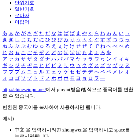
단위기호
일반기호
로마자
아랍어
あ
ぁ
か
が
さ
ざ
た
だ
な
は
ば
ぱ
ま
や
ゃ
ら
わ
ゎ
ん
い
ぃ
き
ぎ
し
じ
ち
ぢ
に
ひ
び
ぴ
み
り
う
ぅ
く
ぐ
す
ず
つ
づ
っ
ぬ
ふ
ぶ
ぷ
む
ゆ
ゅ
る
え
ぇ
け
げ
せ
ぜ
て
で
ね
へ
べ
ぺ
め
れ
お
ぉ
こ
ご
そ
ぞ
と
ど
の
ほ
ぼ
ぽ
も
よ
ょ
ろ
を
ア
ァ
カ
サ
ザ
タ
ダ
ナ
ハ
バ
パ
マ
ヤ
ャ
ラ
ワ
ヮ
ン
イ
ィ
キ
ギ
シ
ジ
チ
ヂ
ニ
ヒ
ビ
ピ
ミ
リ
ウ
ゥ
ク
グ
ス
ズ
ツ
ヅ
ッ
ヌ
フ
ブ
プ
ム
ユ
ュ
ル
エ
ェ
ケ
ゲ
セ
ゼ
テ
デ
ヘ
ベ
ペ
メ
レ
オ
ォ
コ
ゴ
ソ
ゾ
ト
ド
ノ
ホ
ボ
ポ
モ
ヨ
ョ
ロ
ヲ
―
http://chineseinput.net/
에서 pinyin(병음)방식으로 중국어를 변환
할 수 있습니다.
변환된 중국어를 복사하여 사용하시면 됩니다.
예시)
中文 을 입력하시려면
zhongwen
을 입력하시고 space를
누르시면됩니다.