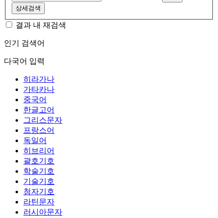
상세검색
결과 내 재검색
인기 검색어
다국어 입력
히라가나
가타카나
중국어
한글고어
그리스문자
프랑스어
독일어
히브리어
괄호기호
학술기호
기술기호
첨자기호
라틴문자
러시아문자