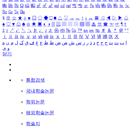
㎒
㎓
㎔
Ω
㏀
㏁
㎊
㎋
㎌
㏖
㏅
㎭
㎮
㎯
㏛
㎩
㎪
㎫
㎬
㏝
㏐
㏓
㏃
㏉
㏜
㏆
§
※
☆
★
○
●
◎
◇
◆
□
■
△
▽
→
←
↑
↓
↔
〓
◁
◀
▷
▶
♤
♠
♡
♥
♧
♣
⊙
◈
▣
◐
◑
▒
▤
▥
▨
▧
▦
▩
♨
☏
☎
☜
☞
¶
†
‡
↕
↗
↙
↖
↘
♭
♩
♪
♬
㉿
㈜
№
㏇
™
㏂
㏘
℡
＃
＆
＊
＠
ª
º
ⅰ
ⅱ
ⅲ
ⅳ
ⅴ
ⅵ
ⅶ
ⅷ
ⅸ
ⅹ
Ⅰ
Ⅱ
Ⅲ
Ⅳ
Ⅴ
Ⅵ
Ⅶ
Ⅷ
Ⅸ
Ⅹ
ا
ب
ت
ث
ج
ح
خ
د
ذ
ر
ز
س
ش
ص
ض
ط
ظ
ع
غ
ف
ق
ک
ل
م
ن
ه
و
ی
닫기
통합검색
국내학술논문
학위논문
해외학술논문
학술지