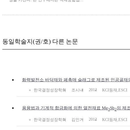
동일학술지(권/호) 다른 논문
화력발전소 바닥재와 폐촉매 슬래그로 제조된 인공골재의
2012
한국결정성장학회
조시내
KCI등재,ESCI
용융법과 기계적 합금화에 의한 열전재료 Mg
Sb
의 제
3
2
2012
한국결정성장학회
김인기
KCI등재,ESCI