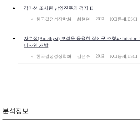
감마선 조사된 남양진주의 검지 II
2012
한국결정성장학회
최현민
KCI등재,ESCI
자수정(Amethyst) 보석을 응용한 장신구 조형과 Interior Je
디자인 개발
2012
한국결정성장학회
김은주
KCI등재,ESCI
분석정보