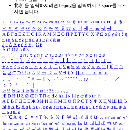
北京 을 입력하시려면
beijing
을 입력하시고 space를 누르
시면 됩니다.
ㅥ
ㅦ
ㅧ
ㅨ
ㅩ
ㅪ
ㅫ
ㅬ
ㅭ
ㅮ
ㅯ
ㅰ
ㅱ
ㅲ
ㅳ
ㅴ
ㅵ
ㅶ
ㅷ
ㅸ
ㅹ
ㅺ
ㅻ
ㅼ
ㅽ
ㅾ
ㅿ
ㆀ
ㆁ
ㆂ
ㆃ
ㆄ
ㆅ
ㆆ
ㆇ
ㆈ
ㆉ
ㆊ
ㆋ
ㆌ
ㆍ
ㆎ
Α
Β
Γ
Δ
Ε
Ζ
Η
Θ
Ι
Κ
Λ
Μ
Ν
Ξ
Ο
Π
Ρ
Σ
Τ
Υ
Φ
Χ
Ψ
Ω
α
β
γ
δ
ε
ζ
η
θ
ι
κ
λ
μ
ν
ξ
ο
π
ρ
σ
τ
υ
φ
χ
ψ
ω
á
à
Á
À
é
è
É
È
ç
Ç
ê
Ä
Ö
Ü
ä
ö
ü
ß
ְ
ֳ
ֲ
ֱ
ָ
ַ
ֵ
ֶ
ִ
ֹ
ּ
ֻ
ׂ
ׁ
ּ
ב
ה
נ
מ
צ
ת
ץ
ש
ד
ג
כ
ע
י
ח
ל
ך
ף
ק
ר
א
ט
ו
ן
ם
פ
‘
’
“
”
〔
〕
〈
〉
「
」
『
』
【
】
＂
（
）
［
］
｛
｝
±
×
÷
≠
≤
≥
∞
∴
♂
♀
∠
⊥
⌒
∂
∇
≡
≒
≪
≫
√
∽
∝
∵
∫
∬
∈
∋
⊆
⊇
⊂
⊃
∪
∩
∧
∨
￢
⇒
⇔
∀
∃
∮
∑
∏
＋
－
＜
＝
＞
、
。
·
‥
…
¨
〃
―
∥
＼
∼
´
～
ˇ
˘
˝
˚
˙
¸
˛
¡
¿
ː
！
＇
，
．
／
：
；
？
＾
＿
｀
｜
½
⅓
⅔
¼
¾
⅛
⅜
⅝
⅞
¹
²
³
⁴
ⁿ
₁
₂
₃
₄
Æ
Ð
Ħ
Ĳ
Ł
Ø
Œ
Þ
Ŧ
Ŋ
æ
đ
ð
ħ
ı
ĳ
ĸ
ŀ
ł
ø
œ
ß
þ
ŧ
ŋ
ŉ
А
Б
В
Г
Д
Е
Ё
Ж
З
И
Й
К
Л
М
Н
О
П
Р
С
Т
У
Ф
Х
Ц
Ч
Ш
Щ
Ъ
Ы
Ь
Э
Ю
Я
а
б
в
г
д
е
ё
ж
з
и
й
к
л
м
н
о
п
р
с
т
у
ф
х
ц
ч
ш
щ
ъ
ы
ь
э
ю
я
′
″
℃
Å
￠
￡
￥
¤
℉
‰
＄
％
Ｆ
￦
㎕
㎖
㎗
ℓ
㎘
㏄
㎣
㎤
㎥
㎦
㎙
㎚
㎛
㎜
㎝
㎞
㎟
㎠
㎡
㎢
㏊
㎍
㎎
㎏
㏏
㎈
㎉
㏈
㎧
㎨
㎰
㎱
㎲
㎳
㎴
㎵
㎶
㎷
㎸
㎹
㎀
㎁
㎂
㎃
㎄
㎺
㎻
㎽
㎾
㎿
㎐
㎑