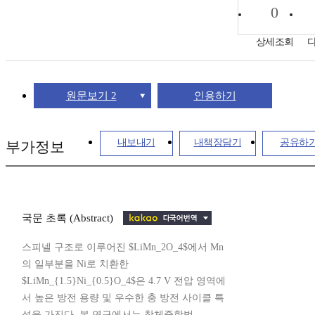
0
상세조회
원문보기 2
인용하기
내보내기
내책장담기
공유하
부가정보
국문 초록 (Abstract)
스피넬 구조로 이루어진 $LiMn_2O_4$에서 Mn
의 일부분을 Ni로 치환한
$LiMn_{1.5}Ni_{0.5}O_4$은 4.7 V 전압 영역에
서 높은 방전 용량 및 우수한 충 방전 사이클 특
성을 가진다. 본 연구에서는 착체중합법...