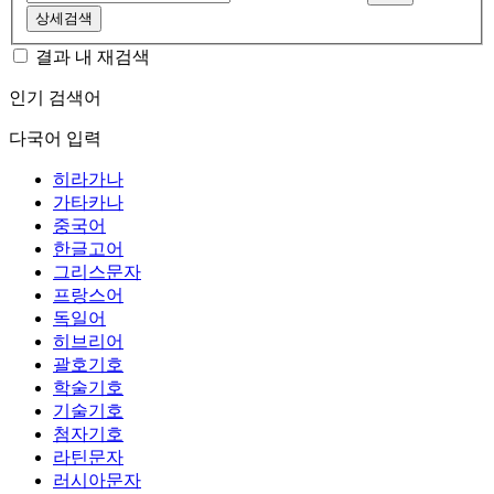
상세검색
결과 내 재검색
인기 검색어
다국어 입력
히라가나
가타카나
중국어
한글고어
그리스문자
프랑스어
독일어
히브리어
괄호기호
학술기호
기술기호
첨자기호
라틴문자
러시아문자