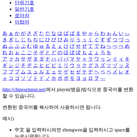
단위기호
일반기호
로마자
아랍어
あ
ぁ
か
が
さ
ざ
た
だ
な
は
ば
ぱ
ま
や
ゃ
ら
わ
ゎ
ん
い
ぃ
き
ぎ
し
じ
ち
ぢ
に
ひ
び
ぴ
み
り
う
ぅ
く
ぐ
す
ず
つ
づ
っ
ぬ
ふ
ぶ
ぷ
む
ゆ
ゅ
る
え
ぇ
け
げ
せ
ぜ
て
で
ね
へ
べ
ぺ
め
れ
お
ぉ
こ
ご
そ
ぞ
と
ど
の
ほ
ぼ
ぽ
も
よ
ょ
ろ
を
ア
ァ
カ
サ
ザ
タ
ダ
ナ
ハ
バ
パ
マ
ヤ
ャ
ラ
ワ
ヮ
ン
イ
ィ
キ
ギ
シ
ジ
チ
ヂ
ニ
ヒ
ビ
ピ
ミ
リ
ウ
ゥ
ク
グ
ス
ズ
ツ
ヅ
ッ
ヌ
フ
ブ
プ
ム
ユ
ュ
ル
エ
ェ
ケ
ゲ
セ
ゼ
テ
デ
ヘ
ベ
ペ
メ
レ
オ
ォ
コ
ゴ
ソ
ゾ
ト
ド
ノ
ホ
ボ
ポ
モ
ヨ
ョ
ロ
ヲ
―
http://chineseinput.net/
에서 pinyin(병음)방식으로 중국어를 변환
할 수 있습니다.
변환된 중국어를 복사하여 사용하시면 됩니다.
예시)
中文 을 입력하시려면
zhongwen
을 입력하시고 space를
누르시면됩니다.