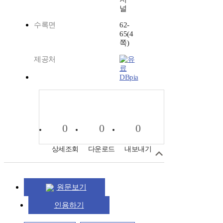
널
수록면
62-
65(4
쪽)
제공처
DBpia
0
0
0
상세조회
다운로드
내보내기
원문보기
인용하기