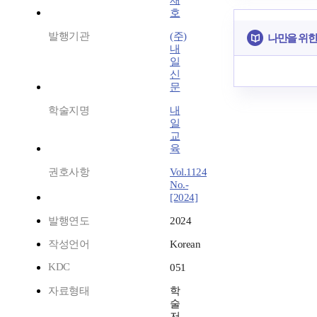
재
호
발행기관
(주)
나만을 위한
내
일
신
문
학술지명
내
일
교
육
권호사항
Vol.1124
No.-
[2024]
발행연도
2024
작성언어
Korean
KDC
051
자료형태
학
술
저