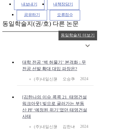
내보내기
내책장담기
공유하기
오류접수
동일학술지(권/호) 다른 논문
동일학술지 더보기
대학 전공 ‘벽 허물기’ 본격화 : 무
전공 선발 확대 대입 파장은?
2024
(주)내일신문
오승주
[김한나의 이슈 콕콕 21_태영건설
워크아웃] 빚으로 굴러가는 부동
산 PF ‘예정된 위기’였던 태영건설
사태
2024
(주)내일신문
김한나