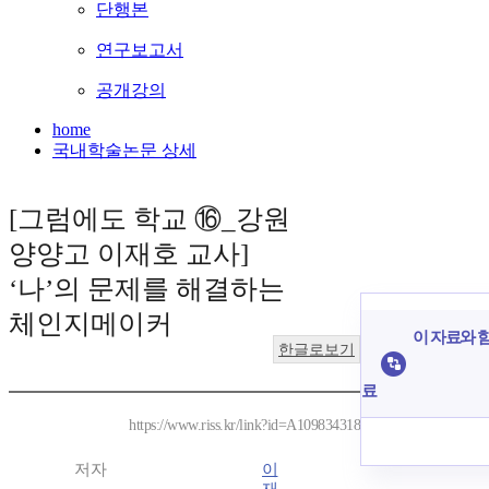
단행본
연구보고서
공개강의
home
국내학술논문 상세
[그럼에도 학교 ⑯_강원
양양고 이재호 교사]
‘나’의 문제를 해결하는
체인지메이커
이 자료와 함
한글로보기
료
https://www.riss.kr/link?id=A109834318
저자
이