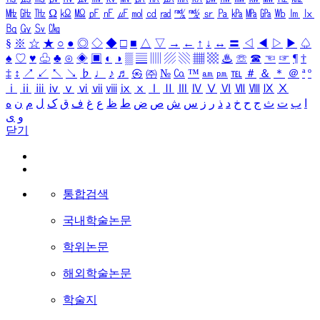
㎒
㎓
㎔
Ω
㏀
㏁
㎊
㎋
㎌
㏖
㏅
㎭
㎮
㎯
㏛
㎩
㎪
㎫
㎬
㏝
㏐
㏓
㏃
㏉
㏜
㏆
§
※
☆
★
○
●
◎
◇
◆
□
■
△
▽
→
←
↑
↓
↔
〓
◁
◀
▷
▶
♤
♠
♡
♥
♧
♣
⊙
◈
▣
◐
◑
▒
▤
▥
▨
▧
▦
▩
♨
☏
☎
☜
☞
¶
†
‡
↕
↗
↙
↖
↘
♭
♩
♪
♬
㉿
㈜
№
㏇
™
㏂
㏘
℡
＃
＆
＊
＠
ª
º
ⅰ
ⅱ
ⅲ
ⅳ
ⅴ
ⅵ
ⅶ
ⅷ
ⅸ
ⅹ
Ⅰ
Ⅱ
Ⅲ
Ⅳ
Ⅴ
Ⅵ
Ⅶ
Ⅷ
Ⅸ
Ⅹ
ا
ب
ت
ث
ج
ح
خ
د
ذ
ر
ز
س
ش
ص
ض
ط
ظ
ع
غ
ف
ق
ک
ل
م
ن
ه
و
ی
닫기
통합검색
국내학술논문
학위논문
해외학술논문
학술지