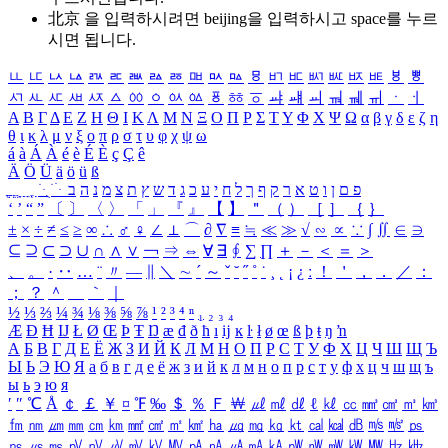
北京 을 입력하시려면
beijing
을 입력하시고 space를 누르
시면 됩니다.
ㅥ
ㅦ
ㅧ
ㅨ
ㅩ
ㅪ
ㅫ
ㅬ
ㅭ
ㅮ
ㅯ
ㅰ
ㅱ
ㅲ
ㅳ
ㅴ
ㅵ
ㅶ
ㅷ
ㅸ
ㅹ
ㅺ
ㅻ
ㅼ
ㅽ
ㅾ
ㅿ
ㆀ
ㆁ
ㆂ
ㆃ
ㆄ
ㆅ
ㆆ
ㆇ
ㆈ
ㆉ
ㆊ
ㆋ
ㆌ
ㆍ
ㆎ
Α
Β
Γ
Δ
Ε
Ζ
Η
Θ
Ι
Κ
Λ
Μ
Ν
Ξ
Ο
Π
Ρ
Σ
Τ
Υ
Φ
Χ
Ψ
Ω
α
β
γ
δ
ε
ζ
η
θ
ι
κ
λ
μ
ν
ξ
ο
π
ρ
σ
τ
υ
φ
χ
ψ
ω
á
à
Á
À
é
è
É
È
ç
Ç
ê
Ä
Ö
Ü
ä
ö
ü
ß
ְ
ֳ
ֲ
ֱ
ָ
ַ
ֵ
ֶ
ִ
ֹ
ּ
ֻ
ׂ
ׁ
ּ
ב
ה
נ
מ
צ
ת
ץ
ש
ד
ג
כ
ע
י
ח
ל
ך
ף
ק
ר
א
ט
ו
ן
ם
פ
‘
’
“
”
〔
〕
〈
〉
「
」
『
』
【
】
＂
（
）
［
］
｛
｝
±
×
÷
≠
≤
≥
∞
∴
♂
♀
∠
⊥
⌒
∂
∇
≡
≒
≪
≫
√
∽
∝
∵
∫
∬
∈
∋
⊆
⊇
⊂
⊃
∪
∩
∧
∨
￢
⇒
⇔
∀
∃
∮
∑
∏
＋
－
＜
＝
＞
、
。
·
‥
…
¨
〃
―
∥
＼
∼
´
～
ˇ
˘
˝
˚
˙
¸
˛
¡
¿
ː
！
＇
，
．
／
：
；
？
＾
＿
｀
｜
½
⅓
⅔
¼
¾
⅛
⅜
⅝
⅞
¹
²
³
⁴
ⁿ
₁
₂
₃
₄
Æ
Ð
Ħ
Ĳ
Ł
Ø
Œ
Þ
Ŧ
Ŋ
æ
đ
ð
ħ
ı
ĳ
ĸ
ŀ
ł
ø
œ
ß
þ
ŧ
ŋ
ŉ
А
Б
В
Г
Д
Е
Ё
Ж
З
И
Й
К
Л
М
Н
О
П
Р
С
Т
У
Ф
Х
Ц
Ч
Ш
Щ
Ъ
Ы
Ь
Э
Ю
Я
а
б
в
г
д
е
ё
ж
з
и
й
к
л
м
н
о
п
р
с
т
у
ф
х
ц
ч
ш
щ
ъ
ы
ь
э
ю
я
′
″
℃
Å
￠
￡
￥
¤
℉
‰
＄
％
Ｆ
￦
㎕
㎖
㎗
ℓ
㎘
㏄
㎣
㎤
㎥
㎦
㎙
㎚
㎛
㎜
㎝
㎞
㎟
㎠
㎡
㎢
㏊
㎍
㎎
㎏
㏏
㎈
㎉
㏈
㎧
㎨
㎰
㎱
㎲
㎳
㎴
㎵
㎶
㎷
㎸
㎹
㎀
㎁
㎂
㎃
㎄
㎺
㎻
㎽
㎾
㎿
㎐
㎑