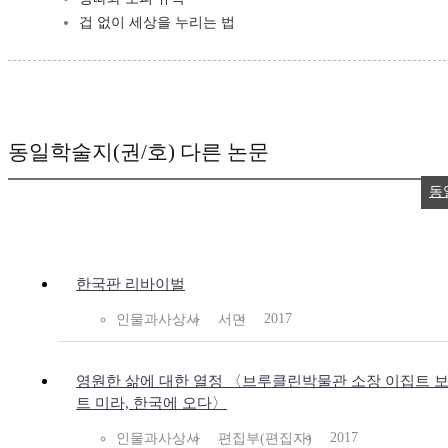
겁 없이 세상을 누리는 법
동일학술지(권/호) 다른 논문
동
한국판 리바이벌
2017
인물과사상사
서민
영원한 삶에 대한 열정 〈브루클린박물관 소장 이집트 보
트 미라, 한국에 오다〉
2017
인물과사상사
편집부(편집자)