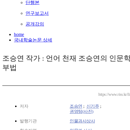
단행본
연구보고서
공개강의
home
국내학술논문 상세
조승연 작가 : 언어 천재 조승연의 인문학
부법
https://www.riss.kr
저자
조승연
;
신기주
;
권영탕(사진)
발행기관
인물과사상사