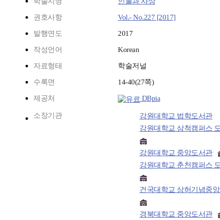
학술지명
인물과 사상
권호사항
Vol.- No.227 [2017]
발행연도
2017
작성언어
Korean
자료형태
학술저널
수록면
14-40(27쪽)
제공처
DBpia
소장기관
강원대학교 법학도서관
강원대학교 삼척캠퍼스 
강원대학교 중앙도서관
강원대학교 춘천캠퍼스 
건국대학교 상허기념중
경북대학교 중앙도서관