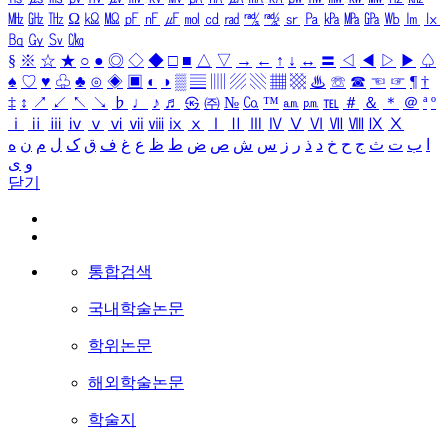
㎒
㎓
㎔
Ω
㏀
㏁
㎊
㎋
㎌
㏖
㏅
㎭
㎮
㎯
㏛
㎩
㎪
㎫
㎬
㏝
㏐
㏓
㏃
㏉
㏜
㏆
§
※
☆
★
○
●
◎
◇
◆
□
■
△
▽
→
←
↑
↓
↔
〓
◁
◀
▷
▶
♤
♠
♡
♥
♧
♣
⊙
◈
▣
◐
◑
▒
▤
▥
▨
▧
▦
▩
♨
☏
☎
☜
☞
¶
†
‡
↕
↗
↙
↖
↘
♭
♩
♪
♬
㉿
㈜
№
㏇
™
㏂
㏘
℡
＃
＆
＊
＠
ª
º
ⅰ
ⅱ
ⅲ
ⅳ
ⅴ
ⅵ
ⅶ
ⅷ
ⅸ
ⅹ
Ⅰ
Ⅱ
Ⅲ
Ⅳ
Ⅴ
Ⅵ
Ⅶ
Ⅷ
Ⅸ
Ⅹ
ا
ب
ت
ث
ج
ح
خ
د
ذ
ر
ز
س
ش
ص
ض
ط
ظ
ع
غ
ف
ق
ک
ل
م
ن
ه
و
ی
닫기
통합검색
국내학술논문
학위논문
해외학술논문
학술지