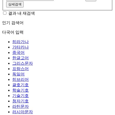
상세검색
결과 내 재검색
인기 검색어
다국어 입력
히라가나
가타카나
중국어
한글고어
그리스문자
프랑스어
독일어
히브리어
괄호기호
학술기호
기술기호
첨자기호
라틴문자
러시아문자