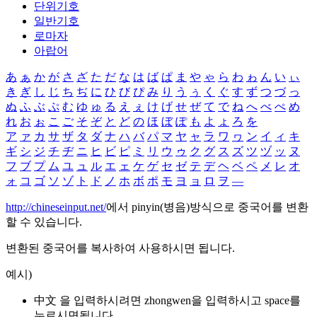
단위기호
일반기호
로마자
아랍어
あ
ぁ
か
が
さ
ざ
た
だ
な
は
ば
ぱ
ま
や
ゃ
ら
わ
ゎ
ん
い
ぃ
き
ぎ
し
じ
ち
ぢ
に
ひ
び
ぴ
み
り
う
ぅ
く
ぐ
す
ず
つ
づ
っ
ぬ
ふ
ぶ
ぷ
む
ゆ
ゅ
る
え
ぇ
け
げ
せ
ぜ
て
で
ね
へ
べ
ぺ
め
れ
お
ぉ
こ
ご
そ
ぞ
と
ど
の
ほ
ぼ
ぽ
も
よ
ょ
ろ
を
ア
ァ
カ
サ
ザ
タ
ダ
ナ
ハ
バ
パ
マ
ヤ
ャ
ラ
ワ
ヮ
ン
イ
ィ
キ
ギ
シ
ジ
チ
ヂ
ニ
ヒ
ビ
ピ
ミ
リ
ウ
ゥ
ク
グ
ス
ズ
ツ
ヅ
ッ
ヌ
フ
ブ
プ
ム
ユ
ュ
ル
エ
ェ
ケ
ゲ
セ
ゼ
テ
デ
ヘ
ベ
ペ
メ
レ
オ
ォ
コ
ゴ
ソ
ゾ
ト
ド
ノ
ホ
ボ
ポ
モ
ヨ
ョ
ロ
ヲ
―
http://chineseinput.net/
에서 pinyin(병음)방식으로 중국어를 변환
할 수 있습니다.
변환된 중국어를 복사하여 사용하시면 됩니다.
예시)
中文 을 입력하시려면
zhongwen
을 입력하시고 space를
누르시면됩니다.