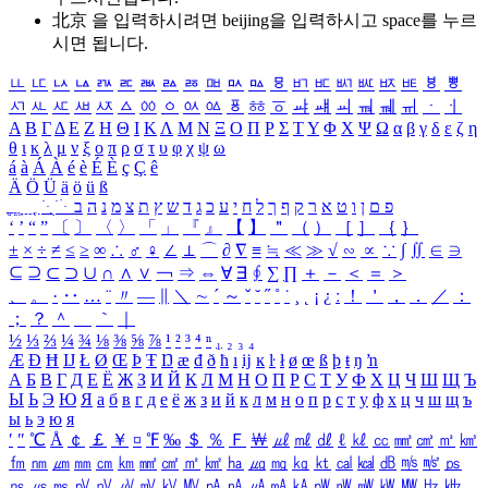
北京 을 입력하시려면
beijing
을 입력하시고 space를 누르
시면 됩니다.
ㅥ
ㅦ
ㅧ
ㅨ
ㅩ
ㅪ
ㅫ
ㅬ
ㅭ
ㅮ
ㅯ
ㅰ
ㅱ
ㅲ
ㅳ
ㅴ
ㅵ
ㅶ
ㅷ
ㅸ
ㅹ
ㅺ
ㅻ
ㅼ
ㅽ
ㅾ
ㅿ
ㆀ
ㆁ
ㆂ
ㆃ
ㆄ
ㆅ
ㆆ
ㆇ
ㆈ
ㆉ
ㆊ
ㆋ
ㆌ
ㆍ
ㆎ
Α
Β
Γ
Δ
Ε
Ζ
Η
Θ
Ι
Κ
Λ
Μ
Ν
Ξ
Ο
Π
Ρ
Σ
Τ
Υ
Φ
Χ
Ψ
Ω
α
β
γ
δ
ε
ζ
η
θ
ι
κ
λ
μ
ν
ξ
ο
π
ρ
σ
τ
υ
φ
χ
ψ
ω
á
à
Á
À
é
è
É
È
ç
Ç
ê
Ä
Ö
Ü
ä
ö
ü
ß
ְ
ֳ
ֲ
ֱ
ָ
ַ
ֵ
ֶ
ִ
ֹ
ּ
ֻ
ׂ
ׁ
ּ
ב
ה
נ
מ
צ
ת
ץ
ש
ד
ג
כ
ע
י
ח
ל
ך
ף
ק
ר
א
ט
ו
ן
ם
פ
‘
’
“
”
〔
〕
〈
〉
「
」
『
』
【
】
＂
（
）
［
］
｛
｝
±
×
÷
≠
≤
≥
∞
∴
♂
♀
∠
⊥
⌒
∂
∇
≡
≒
≪
≫
√
∽
∝
∵
∫
∬
∈
∋
⊆
⊇
⊂
⊃
∪
∩
∧
∨
￢
⇒
⇔
∀
∃
∮
∑
∏
＋
－
＜
＝
＞
、
。
·
‥
…
¨
〃
―
∥
＼
∼
´
～
ˇ
˘
˝
˚
˙
¸
˛
¡
¿
ː
！
＇
，
．
／
：
；
？
＾
＿
｀
｜
½
⅓
⅔
¼
¾
⅛
⅜
⅝
⅞
¹
²
³
⁴
ⁿ
₁
₂
₃
₄
Æ
Ð
Ħ
Ĳ
Ł
Ø
Œ
Þ
Ŧ
Ŋ
æ
đ
ð
ħ
ı
ĳ
ĸ
ŀ
ł
ø
œ
ß
þ
ŧ
ŋ
ŉ
А
Б
В
Г
Д
Е
Ё
Ж
З
И
Й
К
Л
М
Н
О
П
Р
С
Т
У
Ф
Х
Ц
Ч
Ш
Щ
Ъ
Ы
Ь
Э
Ю
Я
а
б
в
г
д
е
ё
ж
з
и
й
к
л
м
н
о
п
р
с
т
у
ф
х
ц
ч
ш
щ
ъ
ы
ь
э
ю
я
′
″
℃
Å
￠
￡
￥
¤
℉
‰
＄
％
Ｆ
￦
㎕
㎖
㎗
ℓ
㎘
㏄
㎣
㎤
㎥
㎦
㎙
㎚
㎛
㎜
㎝
㎞
㎟
㎠
㎡
㎢
㏊
㎍
㎎
㎏
㏏
㎈
㎉
㏈
㎧
㎨
㎰
㎱
㎲
㎳
㎴
㎵
㎶
㎷
㎸
㎹
㎀
㎁
㎂
㎃
㎄
㎺
㎻
㎽
㎾
㎿
㎐
㎑