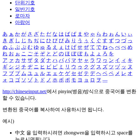
단위기호
일반기호
로마자
아랍어
あ
ぁ
か
が
さ
ざ
た
だ
な
は
ば
ぱ
ま
や
ゃ
ら
わ
ゎ
ん
い
ぃ
き
ぎ
し
じ
ち
ぢ
に
ひ
び
ぴ
み
り
う
ぅ
く
ぐ
す
ず
つ
づ
っ
ぬ
ふ
ぶ
ぷ
む
ゆ
ゅ
る
え
ぇ
け
げ
せ
ぜ
て
で
ね
へ
べ
ぺ
め
れ
お
ぉ
こ
ご
そ
ぞ
と
ど
の
ほ
ぼ
ぽ
も
よ
ょ
ろ
を
ア
ァ
カ
サ
ザ
タ
ダ
ナ
ハ
バ
パ
マ
ヤ
ャ
ラ
ワ
ヮ
ン
イ
ィ
キ
ギ
シ
ジ
チ
ヂ
ニ
ヒ
ビ
ピ
ミ
リ
ウ
ゥ
ク
グ
ス
ズ
ツ
ヅ
ッ
ヌ
フ
ブ
プ
ム
ユ
ュ
ル
エ
ェ
ケ
ゲ
セ
ゼ
テ
デ
ヘ
ベ
ペ
メ
レ
オ
ォ
コ
ゴ
ソ
ゾ
ト
ド
ノ
ホ
ボ
ポ
モ
ヨ
ョ
ロ
ヲ
―
http://chineseinput.net/
에서 pinyin(병음)방식으로 중국어를 변환
할 수 있습니다.
변환된 중국어를 복사하여 사용하시면 됩니다.
예시)
中文 을 입력하시려면
zhongwen
을 입력하시고 space를
누르시면됩니다.