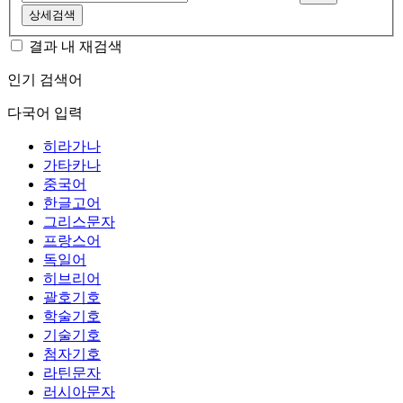
상세검색
결과 내 재검색
인기 검색어
다국어 입력
히라가나
가타카나
중국어
한글고어
그리스문자
프랑스어
독일어
히브리어
괄호기호
학술기호
기술기호
첨자기호
라틴문자
러시아문자