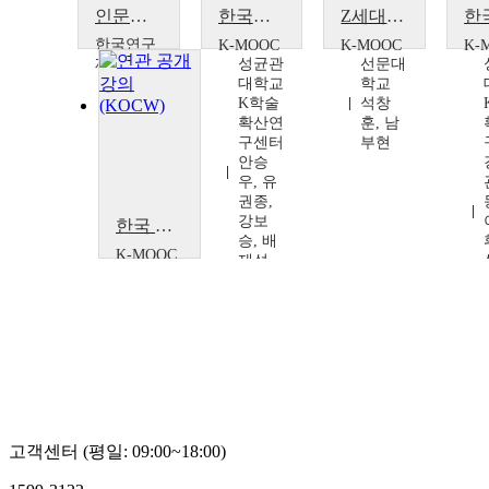
인문학 강좌_유학, 주자학, 그리고 실학 : 조선조에 대한 철학적 반성
한국유학의 도설
Z세대 예비유학생을 위한 한국유학(K-Study) 지원
한국연구
K-MOOC
K-MOOC
K-
재단
성균관
선문대
대학교
학교
최진덕
K학술
석창
확산연
훈, 남
구센터
부현
안승
우, 유
권종,
강보
한국 유학의 논쟁
승, 배
K-MOOC
제성,
성균관
이원준
대학교
K학술
확산연
구센터
강명
관, 신
동원,
이명
고객센터 (평일: 09:00~18:00)
휘, 김
상준,