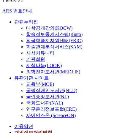
1599-3122
김호,
최주
ARS 번호안내
희, 최
재목,
관련누리집
김선희
대학공개강의(KOCW)
학술정보통계시스템(Rinfo)
외국학술지지원센터(FRIC)
학술관계분석서비스(SAM)
사서커뮤니티
기관회원
지식나눔(LOOK)
의학전자도서관(MEDLIS)
유관기관 사이트
교육부(MOE)
국립장애인도서관(NLD)
국립중앙도서관(NL)
국회도서관(NAL)
연구윤리정보포털(CRE)
사이언스온 (ScienceON)
이용약관
개인정보처리방침