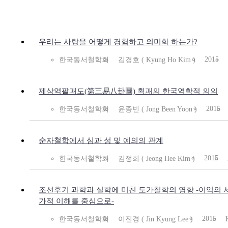
우리는 사랑을 어떻게 경험하고 의미화 하는가?
2015
한국동서철학회
김경호 ( Kyung Ho Kim )
제삼역팔괘도(第三易八卦圖) 획괘의 한국역학적 의의
2015
한국동서철학회
윤종빈 ( Jong Been Yoon )
순자철학에서 심과 성 및 예의의 관계
2015
한국동서철학회
김정희 ( Jeong Hee Kim )
조선후기 과학과 실학에 미친 도가철학의 영향 -이익의 
가적 이해를 중심으로-
2015
한국동서철학회
이진경 ( Jin Kyung Lee )