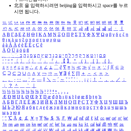
北京 을 입력하시려면
beijing
을 입력하시고 space를 누르
시면 됩니다.
ㅥ
ㅦ
ㅧ
ㅨ
ㅩ
ㅪ
ㅫ
ㅬ
ㅭ
ㅮ
ㅯ
ㅰ
ㅱ
ㅲ
ㅳ
ㅴ
ㅵ
ㅶ
ㅷ
ㅸ
ㅹ
ㅺ
ㅻ
ㅼ
ㅽ
ㅾ
ㅿ
ㆀ
ㆁ
ㆂ
ㆃ
ㆄ
ㆅ
ㆆ
ㆇ
ㆈ
ㆉ
ㆊ
ㆋ
ㆌ
ㆍ
ㆎ
Α
Β
Γ
Δ
Ε
Ζ
Η
Θ
Ι
Κ
Λ
Μ
Ν
Ξ
Ο
Π
Ρ
Σ
Τ
Υ
Φ
Χ
Ψ
Ω
α
β
γ
δ
ε
ζ
η
θ
ι
κ
λ
μ
ν
ξ
ο
π
ρ
σ
τ
υ
φ
χ
ψ
ω
á
à
Á
À
é
è
É
È
ç
Ç
ê
Ä
Ö
Ü
ä
ö
ü
ß
ְ
ֳ
ֲ
ֱ
ָ
ַ
ֵ
ֶ
ִ
ֹ
ּ
ֻ
ׂ
ׁ
ּ
ב
ה
נ
מ
צ
ת
ץ
ש
ד
ג
כ
ע
י
ח
ל
ך
ף
ק
ר
א
ט
ו
ן
ם
פ
‘
’
“
”
〔
〕
〈
〉
「
」
『
』
【
】
＂
（
）
［
］
｛
｝
±
×
÷
≠
≤
≥
∞
∴
♂
♀
∠
⊥
⌒
∂
∇
≡
≒
≪
≫
√
∽
∝
∵
∫
∬
∈
∋
⊆
⊇
⊂
⊃
∪
∩
∧
∨
￢
⇒
⇔
∀
∃
∮
∑
∏
＋
－
＜
＝
＞
、
。
·
‥
…
¨
〃
―
∥
＼
∼
´
～
ˇ
˘
˝
˚
˙
¸
˛
¡
¿
ː
！
＇
，
．
／
：
；
？
＾
＿
｀
｜
½
⅓
⅔
¼
¾
⅛
⅜
⅝
⅞
¹
²
³
⁴
ⁿ
₁
₂
₃
₄
Æ
Ð
Ħ
Ĳ
Ł
Ø
Œ
Þ
Ŧ
Ŋ
æ
đ
ð
ħ
ı
ĳ
ĸ
ŀ
ł
ø
œ
ß
þ
ŧ
ŋ
ŉ
А
Б
В
Г
Д
Е
Ё
Ж
З
И
Й
К
Л
М
Н
О
П
Р
С
Т
У
Ф
Х
Ц
Ч
Ш
Щ
Ъ
Ы
Ь
Э
Ю
Я
а
б
в
г
д
е
ё
ж
з
и
й
к
л
м
н
о
п
р
с
т
у
ф
х
ц
ч
ш
щ
ъ
ы
ь
э
ю
я
′
″
℃
Å
￠
￡
￥
¤
℉
‰
＄
％
Ｆ
￦
㎕
㎖
㎗
ℓ
㎘
㏄
㎣
㎤
㎥
㎦
㎙
㎚
㎛
㎜
㎝
㎞
㎟
㎠
㎡
㎢
㏊
㎍
㎎
㎏
㏏
㎈
㎉
㏈
㎧
㎨
㎰
㎱
㎲
㎳
㎴
㎵
㎶
㎷
㎸
㎹
㎀
㎁
㎂
㎃
㎄
㎺
㎻
㎽
㎾
㎿
㎐
㎑