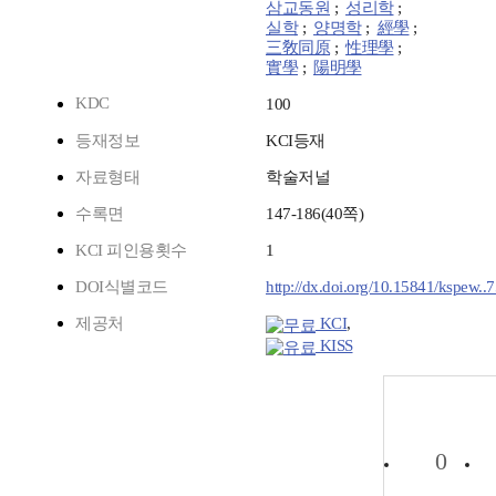
삼교동원
;
성리학
;
실학
;
양명학
;
經學
;
三敎同原
;
性理學
;
實學
;
陽明學
KDC
100
등재정보
KCI등재
자료형태
학술저널
수록면
147-186(40쪽)
KCI 피인용횟수
1
DOI식별코드
http://dx.doi.org/10.15841/kspew.
제공처
KCI
,
KISS
0