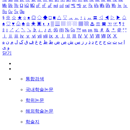
㎒
㎓
㎔
Ω
㏀
㏁
㎊
㎋
㎌
㏖
㏅
㎭
㎮
㎯
㏛
㎩
㎪
㎫
㎬
㏝
㏐
㏓
㏃
㏉
㏜
㏆
§
※
☆
★
○
●
◎
◇
◆
□
■
△
▽
→
←
↑
↓
↔
〓
◁
◀
▷
▶
♤
♠
♡
♥
♧
♣
⊙
◈
▣
◐
◑
▒
▤
▥
▨
▧
▦
▩
♨
☏
☎
☜
☞
¶
†
‡
↕
↗
↙
↖
↘
♭
♩
♪
♬
㉿
㈜
№
㏇
™
㏂
㏘
℡
＃
＆
＊
＠
ª
º
ⅰ
ⅱ
ⅲ
ⅳ
ⅴ
ⅵ
ⅶ
ⅷ
ⅸ
ⅹ
Ⅰ
Ⅱ
Ⅲ
Ⅳ
Ⅴ
Ⅵ
Ⅶ
Ⅷ
Ⅸ
Ⅹ
ا
ب
ت
ث
ج
ح
خ
د
ذ
ر
ز
س
ش
ص
ض
ط
ظ
ع
غ
ف
ق
ک
ل
م
ن
ه
و
ی
닫기
통합검색
국내학술논문
학위논문
해외학술논문
학술지