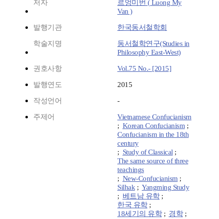
저자
르엉미번 ( Luong My
Van )
발행기관
한국동서철학회
학술지명
동서철학연구(Studies in
Philosophy East-West)
권호사항
Vol.75 No.- [2015]
발행연도
2015
작성언어
-
주제어
Vietnamese Confucianism
;
Korean Confucianism
;
Confucianism in the 18th
century
;
Study of Classical
;
The same source of three
teachings
;
New-Confucianism
;
Silhak
;
Yangming Study
;
베트남 유학
;
한국 유학
;
18세기의 유학
;
경학
;