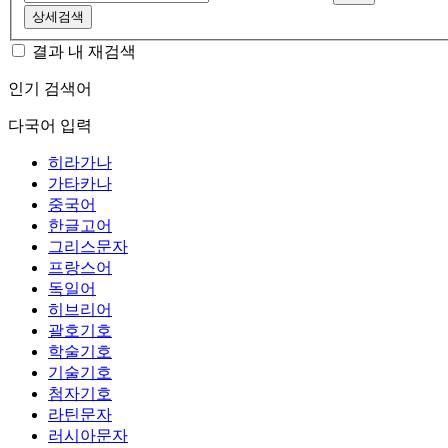
상세검색
결과 내 재검색
인기 검색어
다국어 입력
히라가나
가타카나
중국어
한글고어
그리스문자
프랑스어
독일어
히브리어
괄호기호
학술기호
기술기호
첨자기호
라틴문자
러시아문자