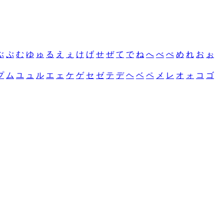
ぶ
ぷ
む
ゆ
ゅ
る
え
ぇ
け
げ
せ
ぜ
て
で
ね
へ
べ
ぺ
め
れ
お
ぉ
プ
ム
ユ
ュ
ル
エ
ェ
ケ
ゲ
セ
ゼ
テ
デ
ヘ
ベ
ペ
メ
レ
オ
ォ
コ
ゴ