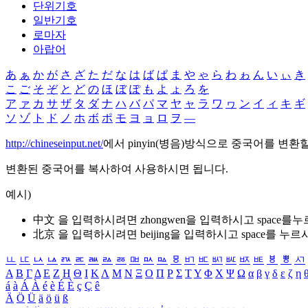
단위기호
일반기호
로마자
아랍어
あ
ぁ
か
が
さ
ざ
た
だ
な
は
ば
ぱ
ま
や
ゃ
ら
わ
ゎ
ん
い
ぃ
き
こ
ご
そ
ぞ
と
ど
の
ほ
ぼ
ぽ
も
よ
ょ
ろ
を
ア
ァ
カ
サ
ザ
タ
ダ
ナ
ハ
バ
パ
マ
ヤ
ャ
ラ
ワ
ヮ
ン
イ
ィ
キ
ギ
ソ
ゾ
ト
ド
ノ
ホ
ボ
ポ
モ
ヨ
ョ
ロ
ヲ
―
http://chineseinput.net/
에서 pinyin(병음)방식으로 중국어를 변환
변환된 중국어를 복사하여 사용하시면 됩니다.
예시)
中文 을 입력하시려면
zhongwen
을 입력하시고 space를
北京 을 입력하시려면
beijing
을 입력하시고 space를 누르
ㅥ
ㅦ
ㅧ
ㅨ
ㅩ
ㅪ
ㅫ
ㅬ
ㅭ
ㅮ
ㅯ
ㅰ
ㅱ
ㅲ
ㅳ
ㅴ
ㅵ
ㅶ
ㅷ
ㅸ
ㅹ
ㅺ
Α
Β
Γ
Δ
Ε
Ζ
Η
Θ
Ι
Κ
Λ
Μ
Ν
Ξ
Ο
Π
Ρ
Σ
Τ
Υ
Φ
Χ
Ψ
Ω
α
β
γ
δ
ε
ζ
η
á
à
Á
À
é
è
É
È
ç
Ç
ê
Ä
Ö
Ü
ä
ö
ü
ß