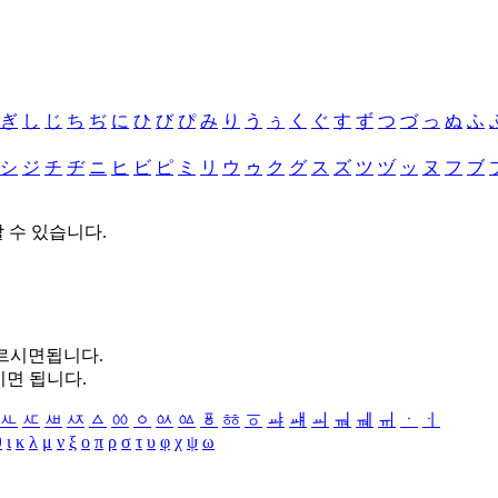
ぎ
し
じ
ち
ぢ
に
ひ
び
ぴ
み
り
う
ぅ
く
ぐ
す
ず
つ
づ
っ
ぬ
ふ
シ
ジ
チ
ヂ
ニ
ヒ
ビ
ピ
ミ
リ
ウ
ゥ
ク
グ
ス
ズ
ツ
ヅ
ッ
ヌ
フ
ブ
할 수 있습니다.
누르시면됩니다.
시면 됩니다.
ㅻ
ㅼ
ㅽ
ㅾ
ㅿ
ㆀ
ㆁ
ㆂ
ㆃ
ㆄ
ㆅ
ㆆ
ㆇ
ㆈ
ㆉ
ㆊ
ㆋ
ㆌ
ㆍ
ㆎ
θ
ι
κ
λ
μ
ν
ξ
ο
π
ρ
σ
τ
υ
φ
χ
ψ
ω