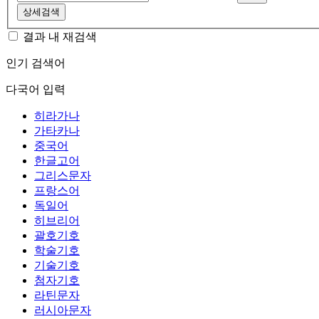
상세검색
결과 내 재검색
인기 검색어
다국어 입력
히라가나
가타카나
중국어
한글고어
그리스문자
프랑스어
독일어
히브리어
괄호기호
학술기호
기술기호
첨자기호
라틴문자
러시아문자