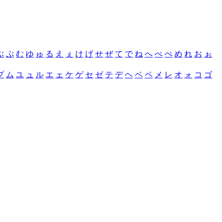
ぶ
ぷ
む
ゆ
ゅ
る
え
ぇ
け
げ
せ
ぜ
て
で
ね
へ
べ
ぺ
め
れ
お
ぉ
プ
ム
ユ
ュ
ル
エ
ェ
ケ
ゲ
セ
ゼ
テ
デ
ヘ
ベ
ペ
メ
レ
オ
ォ
コ
ゴ