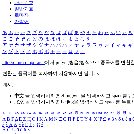
단위기호
일반기호
로마자
아랍어
あ
ぁ
か
が
さ
ざ
た
だ
な
は
ば
ぱ
ま
や
ゃ
ら
わ
ゎ
ん
い
ぃ
き
こ
ご
そ
ぞ
と
ど
の
ほ
ぼ
ぽ
も
よ
ょ
ろ
を
ア
ァ
カ
サ
ザ
タ
ダ
ナ
ハ
バ
パ
マ
ヤ
ャ
ラ
ワ
ヮ
ン
イ
ィ
キ
ギ
ソ
ゾ
ト
ド
ノ
ホ
ボ
ポ
モ
ヨ
ョ
ロ
ヲ
―
http://chineseinput.net/
에서 pinyin(병음)방식으로 중국어를 변환
변환된 중국어를 복사하여 사용하시면 됩니다.
예시)
中文 을 입력하시려면
zhongwen
을 입력하시고 space를
北京 을 입력하시려면
beijing
을 입력하시고 space를 누르
ㅥ
ㅦ
ㅧ
ㅨ
ㅩ
ㅪ
ㅫ
ㅬ
ㅭ
ㅮ
ㅯ
ㅰ
ㅱ
ㅲ
ㅳ
ㅴ
ㅵ
ㅶ
ㅷ
ㅸ
ㅹ
ㅺ
Α
Β
Γ
Δ
Ε
Ζ
Η
Θ
Ι
Κ
Λ
Μ
Ν
Ξ
Ο
Π
Ρ
Σ
Τ
Υ
Φ
Χ
Ψ
Ω
α
β
γ
δ
ε
ζ
η
á
à
Á
À
é
è
É
È
ç
Ç
ê
Ä
Ö
Ü
ä
ö
ü
ß