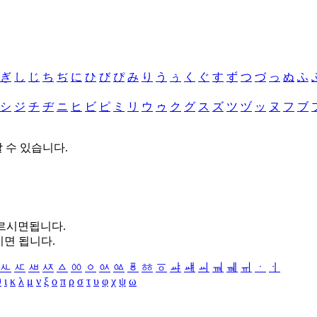
ぎ
し
じ
ち
ぢ
に
ひ
び
ぴ
み
り
う
ぅ
く
ぐ
す
ず
つ
づ
っ
ぬ
ふ
シ
ジ
チ
ヂ
ニ
ヒ
ビ
ピ
ミ
リ
ウ
ゥ
ク
グ
ス
ズ
ツ
ヅ
ッ
ヌ
フ
ブ
할 수 있습니다.
누르시면됩니다.
시면 됩니다.
ㅻ
ㅼ
ㅽ
ㅾ
ㅿ
ㆀ
ㆁ
ㆂ
ㆃ
ㆄ
ㆅ
ㆆ
ㆇ
ㆈ
ㆉ
ㆊ
ㆋ
ㆌ
ㆍ
ㆎ
θ
ι
κ
λ
μ
ν
ξ
ο
π
ρ
σ
τ
υ
φ
χ
ψ
ω