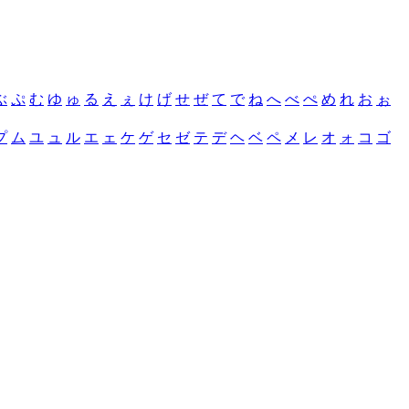
ぶ
ぷ
む
ゆ
ゅ
る
え
ぇ
け
げ
せ
ぜ
て
で
ね
へ
べ
ぺ
め
れ
お
ぉ
プ
ム
ユ
ュ
ル
エ
ェ
ケ
ゲ
セ
ゼ
テ
デ
ヘ
ベ
ペ
メ
レ
オ
ォ
コ
ゴ