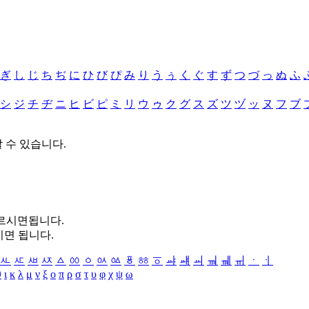
ぎ
し
じ
ち
ぢ
に
ひ
び
ぴ
み
り
う
ぅ
く
ぐ
す
ず
つ
づ
っ
ぬ
ふ
シ
ジ
チ
ヂ
ニ
ヒ
ビ
ピ
ミ
リ
ウ
ゥ
ク
グ
ス
ズ
ツ
ヅ
ッ
ヌ
フ
ブ
할 수 있습니다.
누르시면됩니다.
시면 됩니다.
ㅻ
ㅼ
ㅽ
ㅾ
ㅿ
ㆀ
ㆁ
ㆂ
ㆃ
ㆄ
ㆅ
ㆆ
ㆇ
ㆈ
ㆉ
ㆊ
ㆋ
ㆌ
ㆍ
ㆎ
θ
ι
κ
λ
μ
ν
ξ
ο
π
ρ
σ
τ
υ
φ
χ
ψ
ω