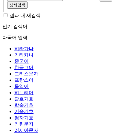
상세검색
결과 내 재검색
인기 검색어
다국어 입력
히라가나
가타카나
중국어
한글고어
그리스문자
프랑스어
독일어
히브리어
괄호기호
학술기호
기술기호
첨자기호
라틴문자
러시아문자