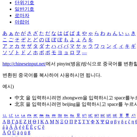
단위기호
일반기호
로마자
아랍어
あ
ぁ
か
が
さ
ざ
た
だ
な
は
ば
ぱ
ま
や
ゃ
ら
わ
ゎ
ん
い
ぃ
き
こ
ご
そ
ぞ
と
ど
の
ほ
ぼ
ぽ
も
よ
ょ
ろ
を
ア
ァ
カ
サ
ザ
タ
ダ
ナ
ハ
バ
パ
マ
ヤ
ャ
ラ
ワ
ヮ
ン
イ
ィ
キ
ギ
ソ
ゾ
ト
ド
ノ
ホ
ボ
ポ
モ
ヨ
ョ
ロ
ヲ
―
http://chineseinput.net/
에서 pinyin(병음)방식으로 중국어를 변환
변환된 중국어를 복사하여 사용하시면 됩니다.
예시)
中文 을 입력하시려면
zhongwen
을 입력하시고 space를
北京 을 입력하시려면
beijing
을 입력하시고 space를 누르
ㅥ
ㅦ
ㅧ
ㅨ
ㅩ
ㅪ
ㅫ
ㅬ
ㅭ
ㅮ
ㅯ
ㅰ
ㅱ
ㅲ
ㅳ
ㅴ
ㅵ
ㅶ
ㅷ
ㅸ
ㅹ
ㅺ
Α
Β
Γ
Δ
Ε
Ζ
Η
Θ
Ι
Κ
Λ
Μ
Ν
Ξ
Ο
Π
Ρ
Σ
Τ
Υ
Φ
Χ
Ψ
Ω
α
β
γ
δ
ε
ζ
η
á
à
Á
À
é
è
É
È
ç
Ç
ê
Ä
Ö
Ü
ä
ö
ü
ß