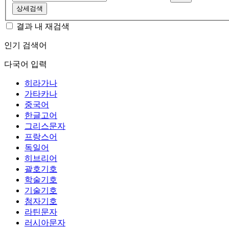
상세검색
결과 내 재검색
인기 검색어
다국어 입력
히라가나
가타카나
중국어
한글고어
그리스문자
프랑스어
독일어
히브리어
괄호기호
학술기호
기술기호
첨자기호
라틴문자
러시아문자