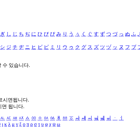
ぎ
し
じ
ち
ぢ
に
ひ
び
ぴ
み
り
う
ぅ
く
ぐ
す
ず
つ
づ
っ
ぬ
ふ
シ
ジ
チ
ヂ
ニ
ヒ
ビ
ピ
ミ
リ
ウ
ゥ
ク
グ
ス
ズ
ツ
ヅ
ッ
ヌ
フ
ブ
할 수 있습니다.
누르시면됩니다.
시면 됩니다.
ㅻ
ㅼ
ㅽ
ㅾ
ㅿ
ㆀ
ㆁ
ㆂ
ㆃ
ㆄ
ㆅ
ㆆ
ㆇ
ㆈ
ㆉ
ㆊ
ㆋ
ㆌ
ㆍ
ㆎ
θ
ι
κ
λ
μ
ν
ξ
ο
π
ρ
σ
τ
υ
φ
χ
ψ
ω