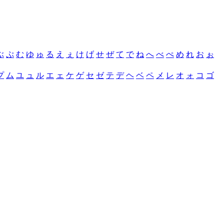
ぶ
ぷ
む
ゆ
ゅ
る
え
ぇ
け
げ
せ
ぜ
て
で
ね
へ
べ
ぺ
め
れ
お
ぉ
プ
ム
ユ
ュ
ル
エ
ェ
ケ
ゲ
セ
ゼ
テ
デ
ヘ
ベ
ペ
メ
レ
オ
ォ
コ
ゴ