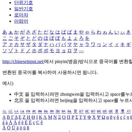
단위기호
일반기호
로마자
아랍어
あ
ぁ
か
が
さ
ざ
た
だ
な
は
ば
ぱ
ま
や
ゃ
ら
わ
ゎ
ん
い
ぃ
き
こ
ご
そ
ぞ
と
ど
の
ほ
ぼ
ぽ
も
よ
ょ
ろ
を
ア
ァ
カ
サ
ザ
タ
ダ
ナ
ハ
バ
パ
マ
ヤ
ャ
ラ
ワ
ヮ
ン
イ
ィ
キ
ギ
ソ
ゾ
ト
ド
ノ
ホ
ボ
ポ
モ
ヨ
ョ
ロ
ヲ
―
http://chineseinput.net/
에서 pinyin(병음)방식으로 중국어를 변환
변환된 중국어를 복사하여 사용하시면 됩니다.
예시)
中文 을 입력하시려면
zhongwen
을 입력하시고 space를
北京 을 입력하시려면
beijing
을 입력하시고 space를 누르
ㅥ
ㅦ
ㅧ
ㅨ
ㅩ
ㅪ
ㅫ
ㅬ
ㅭ
ㅮ
ㅯ
ㅰ
ㅱ
ㅲ
ㅳ
ㅴ
ㅵ
ㅶ
ㅷ
ㅸ
ㅹ
ㅺ
Α
Β
Γ
Δ
Ε
Ζ
Η
Θ
Ι
Κ
Λ
Μ
Ν
Ξ
Ο
Π
Ρ
Σ
Τ
Υ
Φ
Χ
Ψ
Ω
α
β
γ
δ
ε
ζ
η
á
à
Á
À
é
è
É
È
ç
Ç
ê
Ä
Ö
Ü
ä
ö
ü
ß