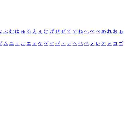
ぶ
ぷ
む
ゆ
ゅ
る
え
ぇ
け
げ
せ
ぜ
て
で
ね
へ
べ
ぺ
め
れ
お
ぉ
プ
ム
ユ
ュ
ル
エ
ェ
ケ
ゲ
セ
ゼ
テ
デ
ヘ
ベ
ペ
メ
レ
オ
ォ
コ
ゴ