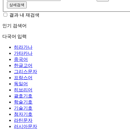
상세검색
결과 내 재검색
인기 검색어
다국어 입력
히라가나
가타카나
중국어
한글고어
그리스문자
프랑스어
독일어
히브리어
괄호기호
학술기호
기술기호
첨자기호
라틴문자
러시아문자