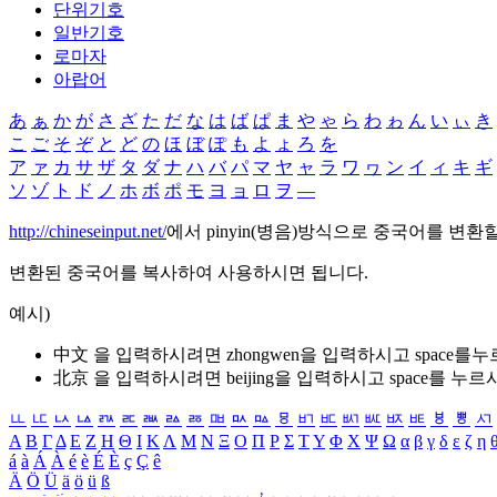
단위기호
일반기호
로마자
아랍어
あ
ぁ
か
が
さ
ざ
た
だ
な
は
ば
ぱ
ま
や
ゃ
ら
わ
ゎ
ん
い
ぃ
き
こ
ご
そ
ぞ
と
ど
の
ほ
ぼ
ぽ
も
よ
ょ
ろ
を
ア
ァ
カ
サ
ザ
タ
ダ
ナ
ハ
バ
パ
マ
ヤ
ャ
ラ
ワ
ヮ
ン
イ
ィ
キ
ギ
ソ
ゾ
ト
ド
ノ
ホ
ボ
ポ
モ
ヨ
ョ
ロ
ヲ
―
http://chineseinput.net/
에서 pinyin(병음)방식으로 중국어를 변환
변환된 중국어를 복사하여 사용하시면 됩니다.
예시)
中文 을 입력하시려면
zhongwen
을 입력하시고 space를
北京 을 입력하시려면
beijing
을 입력하시고 space를 누르
ㅥ
ㅦ
ㅧ
ㅨ
ㅩ
ㅪ
ㅫ
ㅬ
ㅭ
ㅮ
ㅯ
ㅰ
ㅱ
ㅲ
ㅳ
ㅴ
ㅵ
ㅶ
ㅷ
ㅸ
ㅹ
ㅺ
Α
Β
Γ
Δ
Ε
Ζ
Η
Θ
Ι
Κ
Λ
Μ
Ν
Ξ
Ο
Π
Ρ
Σ
Τ
Υ
Φ
Χ
Ψ
Ω
α
β
γ
δ
ε
ζ
η
á
à
Á
À
é
è
É
È
ç
Ç
ê
Ä
Ö
Ü
ä
ö
ü
ß