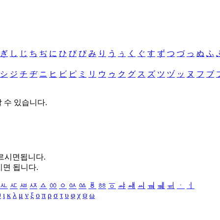
ぎ
し
じ
ち
ぢ
に
ひ
び
ぴ
み
り
う
ぅ
く
ぐ
す
ず
つ
づ
っ
ぬ
ふ
シ
ジ
チ
ヂ
ニ
ヒ
ビ
ピ
ミ
リ
ウ
ゥ
ク
グ
ス
ズ
ツ
ヅ
ッ
ヌ
フ
ブ
할 수 있습니다.
누르시면됩니다.
시면 됩니다.
ㅻ
ㅼ
ㅽ
ㅾ
ㅿ
ㆀ
ㆁ
ㆂ
ㆃ
ㆄ
ㆅ
ㆆ
ㆇ
ㆈ
ㆉ
ㆊ
ㆋ
ㆌ
ㆍ
ㆎ
θ
ι
κ
λ
μ
ν
ξ
ο
π
ρ
σ
τ
υ
φ
χ
ψ
ω