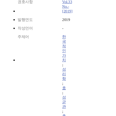
권호사항
Vol.33
No.-
[2019]
발행연도
2019
작성언어
-
주제어
한
국
적
인
가
치
;
성
리
학
;
효
;
성
균
관
;