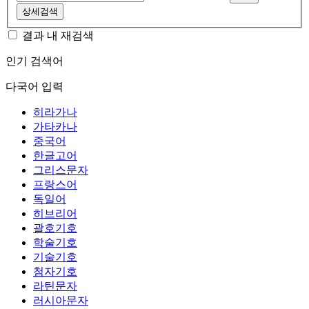
상세검색
결과 내 재검색
인기 검색어
다국어 입력
히라가나
가타카나
중국어
한글고어
그리스문자
프랑스어
독일어
히브리어
괄호기호
학술기호
기술기호
첨자기호
라틴문자
러시아문자