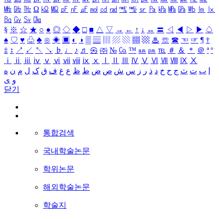
㎒
㎓
㎔
Ω
㏀
㏁
㎊
㎋
㎌
㏖
㏅
㎭
㎮
㎯
㏛
㎩
㎪
㎫
㎬
㏝
㏐
㏓
㏃
㏉
㏜
㏆
§
※
☆
★
○
●
◎
◇
◆
□
■
△
▽
→
←
↑
↓
↔
〓
◁
◀
▷
▶
♤
♠
♡
♥
♧
♣
⊙
◈
▣
◐
◑
▒
▤
▥
▨
▧
▦
▩
♨
☏
☎
☜
☞
¶
†
‡
↕
↗
↙
↖
↘
♭
♩
♪
♬
㉿
㈜
№
㏇
™
㏂
㏘
℡
＃
＆
＊
＠
ª
º
ⅰ
ⅱ
ⅲ
ⅳ
ⅴ
ⅵ
ⅶ
ⅷ
ⅸ
ⅹ
Ⅰ
Ⅱ
Ⅲ
Ⅳ
Ⅴ
Ⅵ
Ⅶ
Ⅷ
Ⅸ
Ⅹ
ا
ب
ت
ث
ج
ح
خ
د
ذ
ر
ز
س
ش
ص
ض
ط
ظ
ع
غ
ف
ق
ک
ل
م
ن
ه
و
ی
닫기
통합검색
국내학술논문
학위논문
해외학술논문
학술지