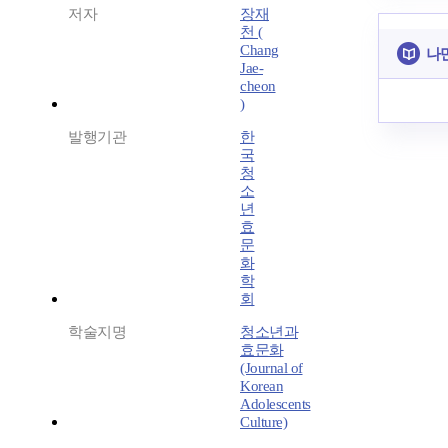
저자
장재
천 (
Chang
나
Jae-
cheon
)
발행기관
한
국
청
소
년
효
문
화
학
회
학술지명
청소년과
효문화
(Journal of
Korean
Adolescents
Culture)