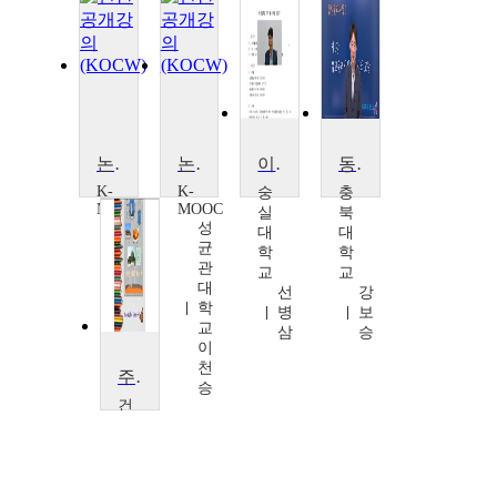
논쟁으로 보는 한국 성리학
논쟁으로 보는 한국 성리학
이야기 한국철학
동양윤리사상Ⅰ
K-
K-
숭
충
MOOC
MOOC
실
북
성
성
대
대
균
균
학
학
관
관
교
교
대
대
선
강
학
학
병
보
교
교
삼
승
이
이
천
천
주제가있는한국어프리젠테이션
승
승
건
국
대
학
교