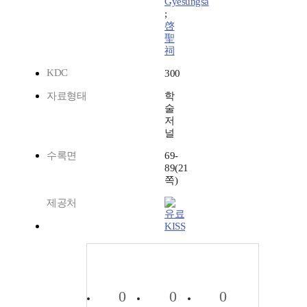
Gyesungsa
;
啓
聖
祠
KDC
300
자료형태
학
술
저
널
수록면
69-
89(21
쪽)
제공처
KISS
0
0
0