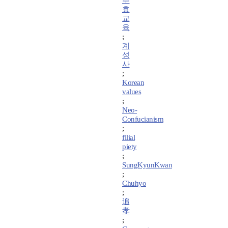
추
효
교
육
;
계
성
사
;
Korean
values
;
Neo-
Confucianism
;
filial
piety
;
SungKyunKwan
;
Chuhyo
;
追
孝
;