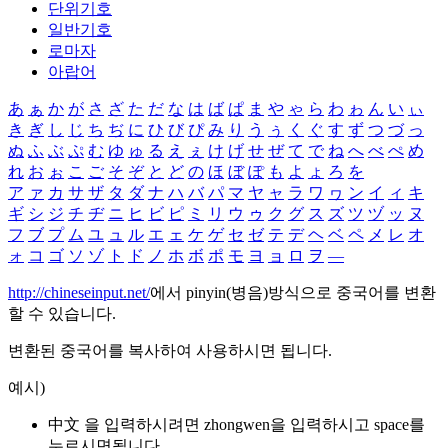
단위기호
일반기호
로마자
아랍어
あ
ぁ
か
が
さ
ざ
た
だ
な
は
ば
ぱ
ま
や
ゃ
ら
わ
ゎ
ん
い
ぃ
き
ぎ
し
じ
ち
ぢ
に
ひ
び
ぴ
み
り
う
ぅ
く
ぐ
す
ず
つ
づ
っ
ぬ
ふ
ぶ
ぷ
む
ゆ
ゅ
る
え
ぇ
け
げ
せ
ぜ
て
で
ね
へ
べ
ぺ
め
れ
お
ぉ
こ
ご
そ
ぞ
と
ど
の
ほ
ぼ
ぽ
も
よ
ょ
ろ
を
ア
ァ
カ
サ
ザ
タ
ダ
ナ
ハ
バ
パ
マ
ヤ
ャ
ラ
ワ
ヮ
ン
イ
ィ
キ
ギ
シ
ジ
チ
ヂ
ニ
ヒ
ビ
ピ
ミ
リ
ウ
ゥ
ク
グ
ス
ズ
ツ
ヅ
ッ
ヌ
フ
ブ
プ
ム
ユ
ュ
ル
エ
ェ
ケ
ゲ
セ
ゼ
テ
デ
ヘ
ベ
ペ
メ
レ
オ
ォ
コ
ゴ
ソ
ゾ
ト
ド
ノ
ホ
ボ
ポ
モ
ヨ
ョ
ロ
ヲ
―
http://chineseinput.net/
에서 pinyin(병음)방식으로 중국어를 변환
할 수 있습니다.
변환된 중국어를 복사하여 사용하시면 됩니다.
예시)
中文 을 입력하시려면
zhongwen
을 입력하시고 space를
누르시면됩니다.