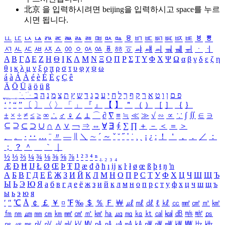
北京 을 입력하시려면
beijing
을 입력하시고 space를 누르
시면 됩니다.
ㅥ
ㅦ
ㅧ
ㅨ
ㅩ
ㅪ
ㅫ
ㅬ
ㅭ
ㅮ
ㅯ
ㅰ
ㅱ
ㅲ
ㅳ
ㅴ
ㅵ
ㅶ
ㅷ
ㅸ
ㅹ
ㅺ
ㅻ
ㅼ
ㅽ
ㅾ
ㅿ
ㆀ
ㆁ
ㆂ
ㆃ
ㆄ
ㆅ
ㆆ
ㆇ
ㆈ
ㆉ
ㆊ
ㆋ
ㆌ
ㆍ
ㆎ
Α
Β
Γ
Δ
Ε
Ζ
Η
Θ
Ι
Κ
Λ
Μ
Ν
Ξ
Ο
Π
Ρ
Σ
Τ
Υ
Φ
Χ
Ψ
Ω
α
β
γ
δ
ε
ζ
η
θ
ι
κ
λ
μ
ν
ξ
ο
π
ρ
σ
τ
υ
φ
χ
ψ
ω
á
à
Á
À
é
è
É
È
ç
Ç
ê
Ä
Ö
Ü
ä
ö
ü
ß
ְ
ֳ
ֲ
ֱ
ָ
ַ
ֵ
ֶ
ִ
ֹ
ּ
ֻ
ׂ
ׁ
ּ
ב
ה
נ
מ
צ
ת
ץ
ש
ד
ג
כ
ע
י
ח
ל
ך
ף
ק
ר
א
ט
ו
ן
ם
פ
‘
’
“
”
〔
〕
〈
〉
「
」
『
』
【
】
＂
（
）
［
］
｛
｝
±
×
÷
≠
≤
≥
∞
∴
♂
♀
∠
⊥
⌒
∂
∇
≡
≒
≪
≫
√
∽
∝
∵
∫
∬
∈
∋
⊆
⊇
⊂
⊃
∪
∩
∧
∨
￢
⇒
⇔
∀
∃
∮
∑
∏
＋
－
＜
＝
＞
、
。
·
‥
…
¨
〃
―
∥
＼
∼
´
～
ˇ
˘
˝
˚
˙
¸
˛
¡
¿
ː
！
＇
，
．
／
：
；
？
＾
＿
｀
｜
½
⅓
⅔
¼
¾
⅛
⅜
⅝
⅞
¹
²
³
⁴
ⁿ
₁
₂
₃
₄
Æ
Ð
Ħ
Ĳ
Ł
Ø
Œ
Þ
Ŧ
Ŋ
æ
đ
ð
ħ
ı
ĳ
ĸ
ŀ
ł
ø
œ
ß
þ
ŧ
ŋ
ŉ
А
Б
В
Г
Д
Е
Ё
Ж
З
И
Й
К
Л
М
Н
О
П
Р
С
Т
У
Ф
Х
Ц
Ч
Ш
Щ
Ъ
Ы
Ь
Э
Ю
Я
а
б
в
г
д
е
ё
ж
з
и
й
к
л
м
н
о
п
р
с
т
у
ф
х
ц
ч
ш
щ
ъ
ы
ь
э
ю
я
′
″
℃
Å
￠
￡
￥
¤
℉
‰
＄
％
Ｆ
￦
㎕
㎖
㎗
ℓ
㎘
㏄
㎣
㎤
㎥
㎦
㎙
㎚
㎛
㎜
㎝
㎞
㎟
㎠
㎡
㎢
㏊
㎍
㎎
㎏
㏏
㎈
㎉
㏈
㎧
㎨
㎰
㎱
㎲
㎳
㎴
㎵
㎶
㎷
㎸
㎹
㎀
㎁
㎂
㎃
㎄
㎺
㎻
㎽
㎾
㎿
㎐
㎑