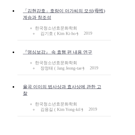
「김현감호」호랑이 아가씨의 모성(母性)
계승과 창조성
한국청소년효문화학회
2019
김기호 ( Kim Ki-ho )
『명심보감』 속 효행 편 내용 연구
한국청소년효문화학회
2019
장정태 ( Jang Jeong-tae )
율곡 이이의 법사상과 효사상에 관한 고
찰
한국청소년효문화학회
2019
김용길 ( Kim Yong-kil )