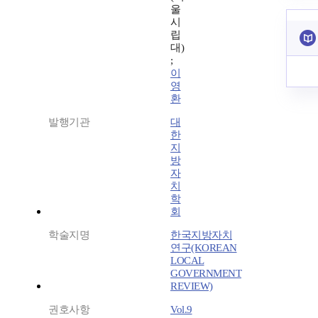
울
시
립
대)
;
이
영
환
발행기관
대
한
지
방
자
치
학
회
학술지명
한국지방자치
연구(KOREAN
LOCAL
GOVERNMENT
REVIEW)
권호사항
Vol.9