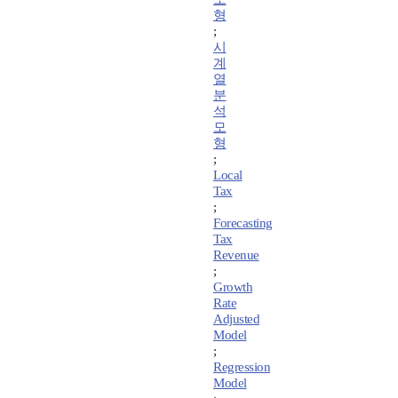
형
;
시
계
열
분
석
모
형
;
Local
Tax
;
Forecasting
Tax
Revenue
;
Growth
Rate
Adjusted
Model
;
Regression
Model