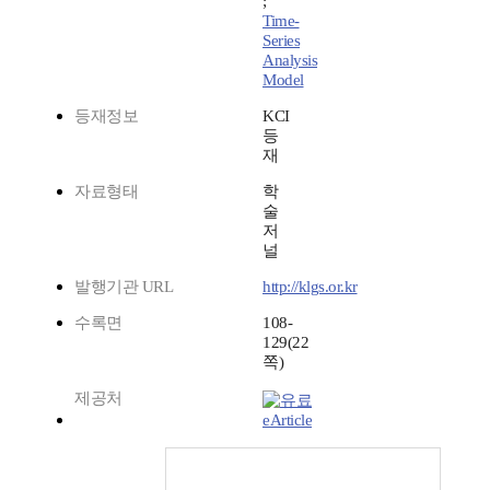
;
Time-
Series
Analysis
Model
등재정보
KCI
등
재
자료형태
학
술
저
널
발행기관 URL
http://klgs.or.kr
수록면
108-
129(22
쪽)
제공처
eArticle