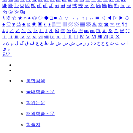
㎒
㎓
㎔
Ω
㏀
㏁
㎊
㎋
㎌
㏖
㏅
㎭
㎮
㎯
㏛
㎩
㎪
㎫
㎬
㏝
㏐
㏓
㏃
㏉
㏜
㏆
§
※
☆
★
○
●
◎
◇
◆
□
■
△
▽
→
←
↑
↓
↔
〓
◁
◀
▷
▶
♤
♠
♡
♥
♧
♣
⊙
◈
▣
◐
◑
▒
▤
▥
▨
▧
▦
▩
♨
☏
☎
☜
☞
¶
†
‡
↕
↗
↙
↖
↘
♭
♩
♪
♬
㉿
㈜
№
㏇
™
㏂
㏘
℡
＃
＆
＊
＠
ª
º
ⅰ
ⅱ
ⅲ
ⅳ
ⅴ
ⅵ
ⅶ
ⅷ
ⅸ
ⅹ
Ⅰ
Ⅱ
Ⅲ
Ⅳ
Ⅴ
Ⅵ
Ⅶ
Ⅷ
Ⅸ
Ⅹ
ا
ب
ت
ث
ج
ح
خ
د
ذ
ر
ز
س
ش
ص
ض
ط
ظ
ع
غ
ف
ق
ک
ل
م
ن
ه
و
ی
닫기
통합검색
국내학술논문
학위논문
해외학술논문
학술지