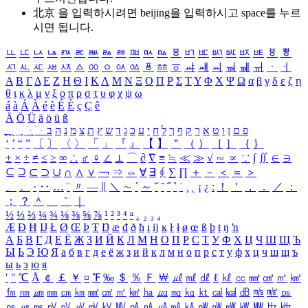
北京 을 입력하시려면
beijing
을 입력하시고 space를 누르
시면 됩니다.
ㅥ
ㅦ
ㅧ
ㅨ
ㅩ
ㅪ
ㅫ
ㅬ
ㅭ
ㅮ
ㅯ
ㅰ
ㅱ
ㅲ
ㅳ
ㅴ
ㅵ
ㅶ
ㅷ
ㅸ
ㅹ
ㅺ
ㅻ
ㅼ
ㅽ
ㅾ
ㅿ
ㆀ
ㆁ
ㆂ
ㆃ
ㆄ
ㆅ
ㆆ
ㆇ
ㆈ
ㆉ
ㆊ
ㆋ
ㆌ
ㆍ
ㆎ
Α
Β
Γ
Δ
Ε
Ζ
Η
Θ
Ι
Κ
Λ
Μ
Ν
Ξ
Ο
Π
Ρ
Σ
Τ
Υ
Φ
Χ
Ψ
Ω
α
β
γ
δ
ε
ζ
η
θ
ι
κ
λ
μ
ν
ξ
ο
π
ρ
σ
τ
υ
φ
χ
ψ
ω
á
à
Á
À
é
è
É
È
ç
Ç
ê
Ä
Ö
Ü
ä
ö
ü
ß
ְ
ֳ
ֲ
ֱ
ָ
ַ
ֵ
ֶ
ִ
ֹ
ּ
ֻ
ׂ
ׁ
ּ
ב
ה
נ
מ
צ
ת
ץ
ש
ד
ג
כ
ע
י
ח
ל
ך
ף
ק
ר
א
ט
ו
ן
ם
פ
‘
’
“
”
〔
〕
〈
〉
「
」
『
』
【
】
＂
（
）
［
］
｛
｝
±
×
÷
≠
≤
≥
∞
∴
♂
♀
∠
⊥
⌒
∂
∇
≡
≒
≪
≫
√
∽
∝
∵
∫
∬
∈
∋
⊆
⊇
⊂
⊃
∪
∩
∧
∨
￢
⇒
⇔
∀
∃
∮
∑
∏
＋
－
＜
＝
＞
、
。
·
‥
…
¨
〃
―
∥
＼
∼
´
～
ˇ
˘
˝
˚
˙
¸
˛
¡
¿
ː
！
＇
，
．
／
：
；
？
＾
＿
｀
｜
½
⅓
⅔
¼
¾
⅛
⅜
⅝
⅞
¹
²
³
⁴
ⁿ
₁
₂
₃
₄
Æ
Ð
Ħ
Ĳ
Ł
Ø
Œ
Þ
Ŧ
Ŋ
æ
đ
ð
ħ
ı
ĳ
ĸ
ŀ
ł
ø
œ
ß
þ
ŧ
ŋ
ŉ
А
Б
В
Г
Д
Е
Ё
Ж
З
И
Й
К
Л
М
Н
О
П
Р
С
Т
У
Ф
Х
Ц
Ч
Ш
Щ
Ъ
Ы
Ь
Э
Ю
Я
а
б
в
г
д
е
ё
ж
з
и
й
к
л
м
н
о
п
р
с
т
у
ф
х
ц
ч
ш
щ
ъ
ы
ь
э
ю
я
′
″
℃
Å
￠
￡
￥
¤
℉
‰
＄
％
Ｆ
￦
㎕
㎖
㎗
ℓ
㎘
㏄
㎣
㎤
㎥
㎦
㎙
㎚
㎛
㎜
㎝
㎞
㎟
㎠
㎡
㎢
㏊
㎍
㎎
㎏
㏏
㎈
㎉
㏈
㎧
㎨
㎰
㎱
㎲
㎳
㎴
㎵
㎶
㎷
㎸
㎹
㎀
㎁
㎂
㎃
㎄
㎺
㎻
㎽
㎾
㎿
㎐
㎑