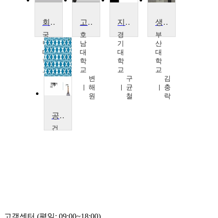
회귀분석
고급 연구방법 및 통계
지방분권시대의 지방재정
생존분석
국
호
경
부
민
남
기
산
대
대
대
대
학
학
학
학
교
교
교
교
박
변
구
김
주
해
균
충
영
원
철
락
공공경제학의 이해
건
양
대
학
교
배
세
영
고객센터 (평일: 09:00~18:00)