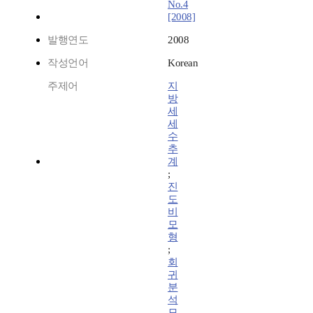
No.4
[2008]
발행연도
2008
작성언어
Korean
주제어
지
방
세
세
수
추
계
;
진
도
비
모
형
;
회
귀
분
석
모