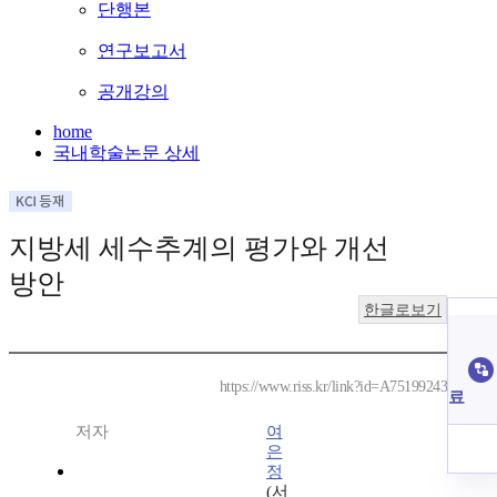
단행본
연구보고서
공개강의
home
국내학술논문 상세
지방세 세수추계의 평가와 개선
방안
한글로보기
https://www.riss.kr/link?id=A75199243
료
저자
여
은
정
(서