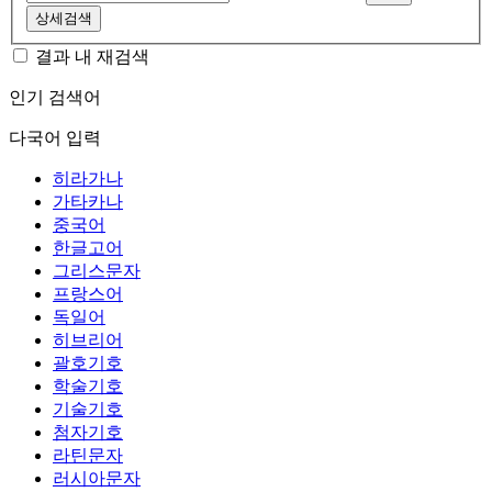
상세검색
결과 내 재검색
인기 검색어
다국어 입력
히라가나
가타카나
중국어
한글고어
그리스문자
프랑스어
독일어
히브리어
괄호기호
학술기호
기술기호
첨자기호
라틴문자
러시아문자