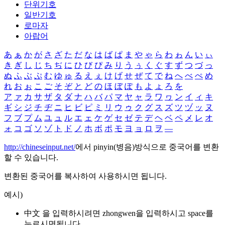
단위기호
일반기호
로마자
아랍어
あ
ぁ
か
が
さ
ざ
た
だ
な
は
ば
ぱ
ま
や
ゃ
ら
わ
ゎ
ん
い
ぃ
き
ぎ
し
じ
ち
ぢ
に
ひ
び
ぴ
み
り
う
ぅ
く
ぐ
す
ず
つ
づ
っ
ぬ
ふ
ぶ
ぷ
む
ゆ
ゅ
る
え
ぇ
け
げ
せ
ぜ
て
で
ね
へ
べ
ぺ
め
れ
お
ぉ
こ
ご
そ
ぞ
と
ど
の
ほ
ぼ
ぽ
も
よ
ょ
ろ
を
ア
ァ
カ
サ
ザ
タ
ダ
ナ
ハ
バ
パ
マ
ヤ
ャ
ラ
ワ
ヮ
ン
イ
ィ
キ
ギ
シ
ジ
チ
ヂ
ニ
ヒ
ビ
ピ
ミ
リ
ウ
ゥ
ク
グ
ス
ズ
ツ
ヅ
ッ
ヌ
フ
ブ
プ
ム
ユ
ュ
ル
エ
ェ
ケ
ゲ
セ
ゼ
テ
デ
ヘ
ベ
ペ
メ
レ
オ
ォ
コ
ゴ
ソ
ゾ
ト
ド
ノ
ホ
ボ
ポ
モ
ヨ
ョ
ロ
ヲ
―
http://chineseinput.net/
에서 pinyin(병음)방식으로 중국어를 변환
할 수 있습니다.
변환된 중국어를 복사하여 사용하시면 됩니다.
예시)
中文 을 입력하시려면
zhongwen
을 입력하시고 space를
누르시면됩니다.