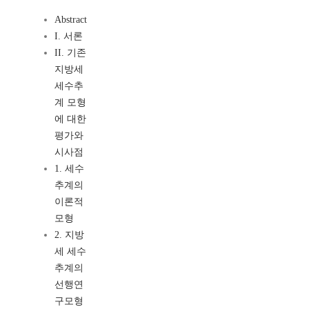
Abstract
I. 서론
II. 기존
지방세
세수추
계 모형
에 대한
평가와
시사점
1. 세수
추계의
이론적
모형
2. 지방
세 세수
추계의
선행연
구모형