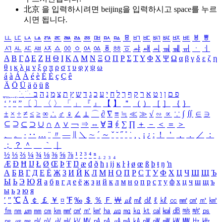
北京 을 입력하시려면
beijing
을 입력하시고 space를 누르
시면 됩니다.
ㅥ
ㅦ
ㅧ
ㅨ
ㅩ
ㅪ
ㅫ
ㅬ
ㅭ
ㅮ
ㅯ
ㅰ
ㅱ
ㅲ
ㅳ
ㅴ
ㅵ
ㅶ
ㅷ
ㅸ
ㅹ
ㅺ
ㅻ
ㅼ
ㅽ
ㅾ
ㅿ
ㆀ
ㆁ
ㆂ
ㆃ
ㆄ
ㆅ
ㆆ
ㆇ
ㆈ
ㆉ
ㆊ
ㆋ
ㆌ
ㆍ
ㆎ
Α
Β
Γ
Δ
Ε
Ζ
Η
Θ
Ι
Κ
Λ
Μ
Ν
Ξ
Ο
Π
Ρ
Σ
Τ
Υ
Φ
Χ
Ψ
Ω
α
β
γ
δ
ε
ζ
η
θ
ι
κ
λ
μ
ν
ξ
ο
π
ρ
σ
τ
υ
φ
χ
ψ
ω
á
à
Á
À
é
è
É
È
ç
Ç
ê
Ä
Ö
Ü
ä
ö
ü
ß
ְ
ֳ
ֲ
ֱ
ָ
ַ
ֵ
ֶ
ִ
ֹ
ּ
ֻ
ׂ
ׁ
ּ
ב
ה
נ
מ
צ
ת
ץ
ש
ד
ג
כ
ע
י
ח
ל
ך
ף
ק
ר
א
ט
ו
ן
ם
פ
‘
’
“
”
〔
〕
〈
〉
「
」
『
』
【
】
＂
（
）
［
］
｛
｝
±
×
÷
≠
≤
≥
∞
∴
♂
♀
∠
⊥
⌒
∂
∇
≡
≒
≪
≫
√
∽
∝
∵
∫
∬
∈
∋
⊆
⊇
⊂
⊃
∪
∩
∧
∨
￢
⇒
⇔
∀
∃
∮
∑
∏
＋
－
＜
＝
＞
、
。
·
‥
…
¨
〃
―
∥
＼
∼
´
～
ˇ
˘
˝
˚
˙
¸
˛
¡
¿
ː
！
＇
，
．
／
：
；
？
＾
＿
｀
｜
½
⅓
⅔
¼
¾
⅛
⅜
⅝
⅞
¹
²
³
⁴
ⁿ
₁
₂
₃
₄
Æ
Ð
Ħ
Ĳ
Ł
Ø
Œ
Þ
Ŧ
Ŋ
æ
đ
ð
ħ
ı
ĳ
ĸ
ŀ
ł
ø
œ
ß
þ
ŧ
ŋ
ŉ
А
Б
В
Г
Д
Е
Ё
Ж
З
И
Й
К
Л
М
Н
О
П
Р
С
Т
У
Ф
Х
Ц
Ч
Ш
Щ
Ъ
Ы
Ь
Э
Ю
Я
а
б
в
г
д
е
ё
ж
з
и
й
к
л
м
н
о
п
р
с
т
у
ф
х
ц
ч
ш
щ
ъ
ы
ь
э
ю
я
′
″
℃
Å
￠
￡
￥
¤
℉
‰
＄
％
Ｆ
￦
㎕
㎖
㎗
ℓ
㎘
㏄
㎣
㎤
㎥
㎦
㎙
㎚
㎛
㎜
㎝
㎞
㎟
㎠
㎡
㎢
㏊
㎍
㎎
㎏
㏏
㎈
㎉
㏈
㎧
㎨
㎰
㎱
㎲
㎳
㎴
㎵
㎶
㎷
㎸
㎹
㎀
㎁
㎂
㎃
㎄
㎺
㎻
㎽
㎾
㎿
㎐
㎑