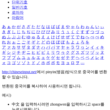
단위기호
일반기호
로마자
아랍어
あ
ぁ
か
が
さ
ざ
た
だ
な
は
ば
ぱ
ま
や
ゃ
ら
わ
ゎ
ん
い
ぃ
き
ぎ
し
じ
ち
ぢ
に
ひ
び
ぴ
み
り
う
ぅ
く
ぐ
す
ず
つ
づ
っ
ぬ
ふ
ぶ
ぷ
む
ゆ
ゅ
る
え
ぇ
け
げ
せ
ぜ
て
で
ね
へ
べ
ぺ
め
れ
お
ぉ
こ
ご
そ
ぞ
と
ど
の
ほ
ぼ
ぽ
も
よ
ょ
ろ
を
ア
ァ
カ
サ
ザ
タ
ダ
ナ
ハ
バ
パ
マ
ヤ
ャ
ラ
ワ
ヮ
ン
イ
ィ
キ
ギ
シ
ジ
チ
ヂ
ニ
ヒ
ビ
ピ
ミ
リ
ウ
ゥ
ク
グ
ス
ズ
ツ
ヅ
ッ
ヌ
フ
ブ
プ
ム
ユ
ュ
ル
エ
ェ
ケ
ゲ
セ
ゼ
テ
デ
ヘ
ベ
ペ
メ
レ
オ
ォ
コ
ゴ
ソ
ゾ
ト
ド
ノ
ホ
ボ
ポ
モ
ヨ
ョ
ロ
ヲ
―
http://chineseinput.net/
에서 pinyin(병음)방식으로 중국어를 변환
할 수 있습니다.
변환된 중국어를 복사하여 사용하시면 됩니다.
예시)
中文 을 입력하시려면
zhongwen
을 입력하시고 space를
누르시면됩니다.