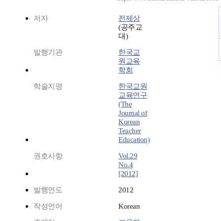
저자
전제상
(공주교
대)
발행기관
한국교
원교육
학회
학술지명
한국교원
교육연구
(The
Journal of
Korean
Teacher
Education)
권호사항
Vol.29
No.4
[2012]
발행연도
2012
작성언어
Korean