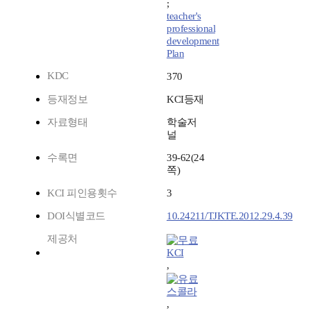
;
teacher's
professional
development
Plan
KDC
370
등재정보
KCI등재
자료형태
학술저
널
수록면
39-62(24
쪽)
KCI 피인용횟수
3
DOI식별코드
10.24211/TJKTE.2012.29.4.39
제공처
KCI
,
스콜라
,