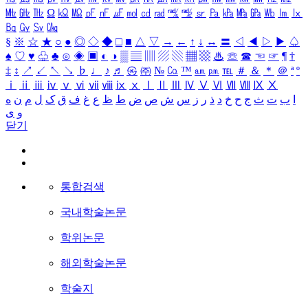
㎒
㎓
㎔
Ω
㏀
㏁
㎊
㎋
㎌
㏖
㏅
㎭
㎮
㎯
㏛
㎩
㎪
㎫
㎬
㏝
㏐
㏓
㏃
㏉
㏜
㏆
§
※
☆
★
○
●
◎
◇
◆
□
■
△
▽
→
←
↑
↓
↔
〓
◁
◀
▷
▶
♤
♠
♡
♥
♧
♣
⊙
◈
▣
◐
◑
▒
▤
▥
▨
▧
▦
▩
♨
☏
☎
☜
☞
¶
†
‡
↕
↗
↙
↖
↘
♭
♩
♪
♬
㉿
㈜
№
㏇
™
㏂
㏘
℡
＃
＆
＊
＠
ª
º
ⅰ
ⅱ
ⅲ
ⅳ
ⅴ
ⅵ
ⅶ
ⅷ
ⅸ
ⅹ
Ⅰ
Ⅱ
Ⅲ
Ⅳ
Ⅴ
Ⅵ
Ⅶ
Ⅷ
Ⅸ
Ⅹ
ا
ب
ت
ث
ج
ح
خ
د
ذ
ر
ز
س
ش
ص
ض
ط
ظ
ع
غ
ف
ق
ک
ل
م
ن
ه
و
ی
닫기
통합검색
국내학술논문
학위논문
해외학술논문
학술지