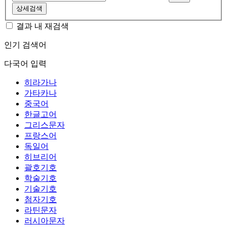
상세검색
결과 내 재검색
인기 검색어
다국어 입력
히라가나
가타카나
중국어
한글고어
그리스문자
프랑스어
독일어
히브리어
괄호기호
학술기호
기술기호
첨자기호
라틴문자
러시아문자