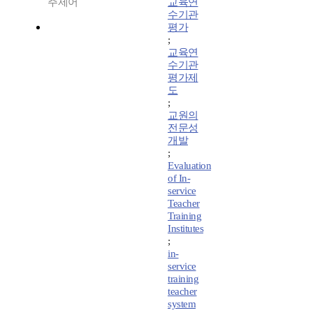
주제어
교육연
수기관
평가
;
교육연
수기관
평가제
도
;
교원의
전문성
개발
;
Evaluation
of In-
service
Teacher
Training
Institutes
;
in-
service
training
teacher
system