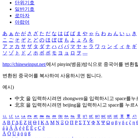
단위기호
일반기호
로마자
아랍어
あ
ぁ
か
が
さ
ざ
た
だ
な
は
ば
ぱ
ま
や
ゃ
ら
わ
ゎ
ん
い
ぃ
き
こ
ご
そ
ぞ
と
ど
の
ほ
ぼ
ぽ
も
よ
ょ
ろ
を
ア
ァ
カ
サ
ザ
タ
ダ
ナ
ハ
バ
パ
マ
ヤ
ャ
ラ
ワ
ヮ
ン
イ
ィ
キ
ギ
ソ
ゾ
ト
ド
ノ
ホ
ボ
ポ
モ
ヨ
ョ
ロ
ヲ
―
http://chineseinput.net/
에서 pinyin(병음)방식으로 중국어를 변환
변환된 중국어를 복사하여 사용하시면 됩니다.
예시)
中文 을 입력하시려면
zhongwen
을 입력하시고 space를
北京 을 입력하시려면
beijing
을 입력하시고 space를 누르
ㅥ
ㅦ
ㅧ
ㅨ
ㅩ
ㅪ
ㅫ
ㅬ
ㅭ
ㅮ
ㅯ
ㅰ
ㅱ
ㅲ
ㅳ
ㅴ
ㅵ
ㅶ
ㅷ
ㅸ
ㅹ
ㅺ
Α
Β
Γ
Δ
Ε
Ζ
Η
Θ
Ι
Κ
Λ
Μ
Ν
Ξ
Ο
Π
Ρ
Σ
Τ
Υ
Φ
Χ
Ψ
Ω
α
β
γ
δ
ε
ζ
η
á
à
Á
À
é
è
É
È
ç
Ç
ê
Ä
Ö
Ü
ä
ö
ü
ß