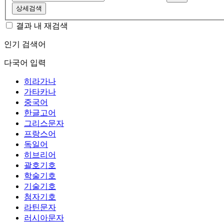
상세검색
결과 내 재검색
인기 검색어
다국어 입력
히라가나
가타카나
중국어
한글고어
그리스문자
프랑스어
독일어
히브리어
괄호기호
학술기호
기술기호
첨자기호
라틴문자
러시아문자