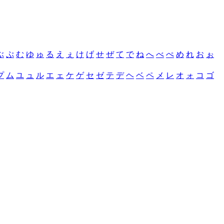
ぶ
ぷ
む
ゆ
ゅ
る
え
ぇ
け
げ
せ
ぜ
て
で
ね
へ
べ
ぺ
め
れ
お
ぉ
プ
ム
ユ
ュ
ル
エ
ェ
ケ
ゲ
セ
ゼ
テ
デ
ヘ
ベ
ペ
メ
レ
オ
ォ
コ
ゴ