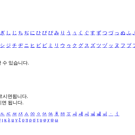
ぎ
し
じ
ち
ぢ
に
ひ
び
ぴ
み
り
う
ぅ
く
ぐ
す
ず
つ
づ
っ
ぬ
ふ
シ
ジ
チ
ヂ
ニ
ヒ
ビ
ピ
ミ
リ
ウ
ゥ
ク
グ
ス
ズ
ツ
ヅ
ッ
ヌ
フ
ブ
할 수 있습니다.
누르시면됩니다.
시면 됩니다.
ㅻ
ㅼ
ㅽ
ㅾ
ㅿ
ㆀ
ㆁ
ㆂ
ㆃ
ㆄ
ㆅ
ㆆ
ㆇ
ㆈ
ㆉ
ㆊ
ㆋ
ㆌ
ㆍ
ㆎ
θ
ι
κ
λ
μ
ν
ξ
ο
π
ρ
σ
τ
υ
φ
χ
ψ
ω