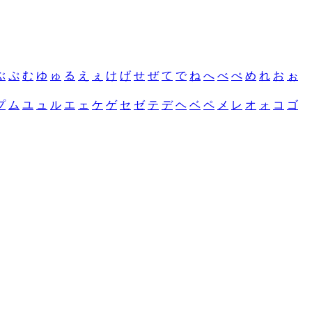
ぶ
ぷ
む
ゆ
ゅ
る
え
ぇ
け
げ
せ
ぜ
て
で
ね
へ
べ
ぺ
め
れ
お
ぉ
プ
ム
ユ
ュ
ル
エ
ェ
ケ
ゲ
セ
ゼ
テ
デ
ヘ
ベ
ペ
メ
レ
オ
ォ
コ
ゴ