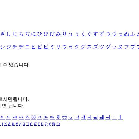
ぎ
し
じ
ち
ぢ
に
ひ
び
ぴ
み
り
う
ぅ
く
ぐ
す
ず
つ
づ
っ
ぬ
ふ
シ
ジ
チ
ヂ
ニ
ヒ
ビ
ピ
ミ
リ
ウ
ゥ
ク
グ
ス
ズ
ツ
ヅ
ッ
ヌ
フ
ブ
할 수 있습니다.
누르시면됩니다.
시면 됩니다.
ㅻ
ㅼ
ㅽ
ㅾ
ㅿ
ㆀ
ㆁ
ㆂ
ㆃ
ㆄ
ㆅ
ㆆ
ㆇ
ㆈ
ㆉ
ㆊ
ㆋ
ㆌ
ㆍ
ㆎ
θ
ι
κ
λ
μ
ν
ξ
ο
π
ρ
σ
τ
υ
φ
χ
ψ
ω