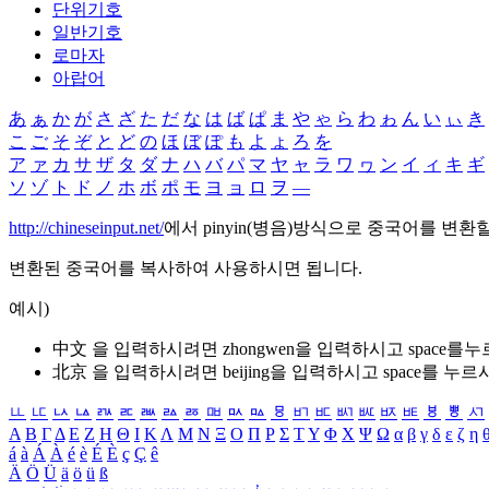
단위기호
일반기호
로마자
아랍어
あ
ぁ
か
が
さ
ざ
た
だ
な
は
ば
ぱ
ま
や
ゃ
ら
わ
ゎ
ん
い
ぃ
き
こ
ご
そ
ぞ
と
ど
の
ほ
ぼ
ぽ
も
よ
ょ
ろ
を
ア
ァ
カ
サ
ザ
タ
ダ
ナ
ハ
バ
パ
マ
ヤ
ャ
ラ
ワ
ヮ
ン
イ
ィ
キ
ギ
ソ
ゾ
ト
ド
ノ
ホ
ボ
ポ
モ
ヨ
ョ
ロ
ヲ
―
http://chineseinput.net/
에서 pinyin(병음)방식으로 중국어를 변환
변환된 중국어를 복사하여 사용하시면 됩니다.
예시)
中文 을 입력하시려면
zhongwen
을 입력하시고 space를
北京 을 입력하시려면
beijing
을 입력하시고 space를 누르
ㅥ
ㅦ
ㅧ
ㅨ
ㅩ
ㅪ
ㅫ
ㅬ
ㅭ
ㅮ
ㅯ
ㅰ
ㅱ
ㅲ
ㅳ
ㅴ
ㅵ
ㅶ
ㅷ
ㅸ
ㅹ
ㅺ
Α
Β
Γ
Δ
Ε
Ζ
Η
Θ
Ι
Κ
Λ
Μ
Ν
Ξ
Ο
Π
Ρ
Σ
Τ
Υ
Φ
Χ
Ψ
Ω
α
β
γ
δ
ε
ζ
η
á
à
Á
À
é
è
É
È
ç
Ç
ê
Ä
Ö
Ü
ä
ö
ü
ß