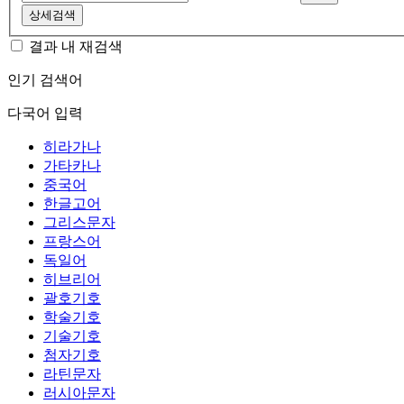
상세검색
결과 내 재검색
인기 검색어
다국어 입력
히라가나
가타카나
중국어
한글고어
그리스문자
프랑스어
독일어
히브리어
괄호기호
학술기호
기술기호
첨자기호
라틴문자
러시아문자