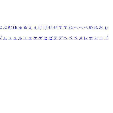
ぶ
ぷ
む
ゆ
ゅ
る
え
ぇ
け
げ
せ
ぜ
て
で
ね
へ
べ
ぺ
め
れ
お
ぉ
プ
ム
ユ
ュ
ル
エ
ェ
ケ
ゲ
セ
ゼ
テ
デ
ヘ
ベ
ペ
メ
レ
オ
ォ
コ
ゴ