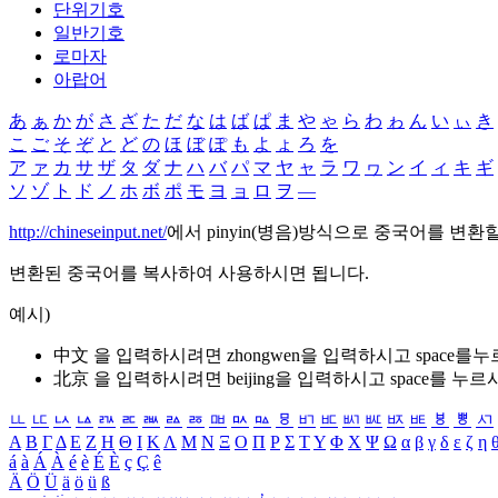
단위기호
일반기호
로마자
아랍어
あ
ぁ
か
が
さ
ざ
た
だ
な
は
ば
ぱ
ま
や
ゃ
ら
わ
ゎ
ん
い
ぃ
き
こ
ご
そ
ぞ
と
ど
の
ほ
ぼ
ぽ
も
よ
ょ
ろ
を
ア
ァ
カ
サ
ザ
タ
ダ
ナ
ハ
バ
パ
マ
ヤ
ャ
ラ
ワ
ヮ
ン
イ
ィ
キ
ギ
ソ
ゾ
ト
ド
ノ
ホ
ボ
ポ
モ
ヨ
ョ
ロ
ヲ
―
http://chineseinput.net/
에서 pinyin(병음)방식으로 중국어를 변환
변환된 중국어를 복사하여 사용하시면 됩니다.
예시)
中文 을 입력하시려면
zhongwen
을 입력하시고 space를
北京 을 입력하시려면
beijing
을 입력하시고 space를 누르
ㅥ
ㅦ
ㅧ
ㅨ
ㅩ
ㅪ
ㅫ
ㅬ
ㅭ
ㅮ
ㅯ
ㅰ
ㅱ
ㅲ
ㅳ
ㅴ
ㅵ
ㅶ
ㅷ
ㅸ
ㅹ
ㅺ
Α
Β
Γ
Δ
Ε
Ζ
Η
Θ
Ι
Κ
Λ
Μ
Ν
Ξ
Ο
Π
Ρ
Σ
Τ
Υ
Φ
Χ
Ψ
Ω
α
β
γ
δ
ε
ζ
η
á
à
Á
À
é
è
É
È
ç
Ç
ê
Ä
Ö
Ü
ä
ö
ü
ß