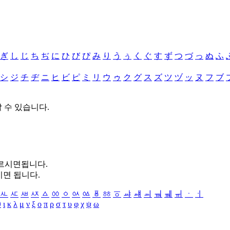
ぎ
し
じ
ち
ぢ
に
ひ
び
ぴ
み
り
う
ぅ
く
ぐ
す
ず
つ
づ
っ
ぬ
ふ
シ
ジ
チ
ヂ
ニ
ヒ
ビ
ピ
ミ
リ
ウ
ゥ
ク
グ
ス
ズ
ツ
ヅ
ッ
ヌ
フ
ブ
할 수 있습니다.
누르시면됩니다.
시면 됩니다.
ㅻ
ㅼ
ㅽ
ㅾ
ㅿ
ㆀ
ㆁ
ㆂ
ㆃ
ㆄ
ㆅ
ㆆ
ㆇ
ㆈ
ㆉ
ㆊ
ㆋ
ㆌ
ㆍ
ㆎ
θ
ι
κ
λ
μ
ν
ξ
ο
π
ρ
σ
τ
υ
φ
χ
ψ
ω