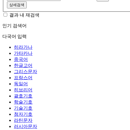
상세검색
결과 내 재검색
인기 검색어
다국어 입력
히라가나
가타카나
중국어
한글고어
그리스문자
프랑스어
독일어
히브리어
괄호기호
학술기호
기술기호
첨자기호
라틴문자
러시아문자