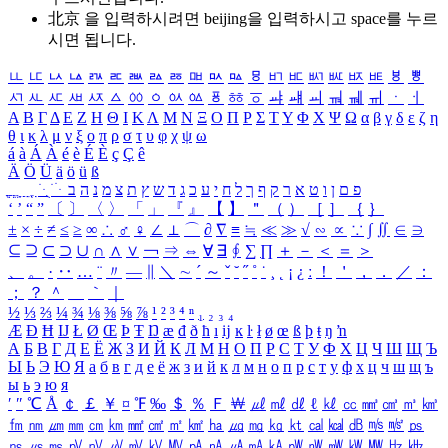
北京 을 입력하시려면
beijing
을 입력하시고 space를 누르
시면 됩니다.
ㅥ
ㅦ
ㅧ
ㅨ
ㅩ
ㅪ
ㅫ
ㅬ
ㅭ
ㅮ
ㅯ
ㅰ
ㅱ
ㅲ
ㅳ
ㅴ
ㅵ
ㅶ
ㅷ
ㅸ
ㅹ
ㅺ
ㅻ
ㅼ
ㅽ
ㅾ
ㅿ
ㆀ
ㆁ
ㆂ
ㆃ
ㆄ
ㆅ
ㆆ
ㆇ
ㆈ
ㆉ
ㆊ
ㆋ
ㆌ
ㆍ
ㆎ
Α
Β
Γ
Δ
Ε
Ζ
Η
Θ
Ι
Κ
Λ
Μ
Ν
Ξ
Ο
Π
Ρ
Σ
Τ
Υ
Φ
Χ
Ψ
Ω
α
β
γ
δ
ε
ζ
η
θ
ι
κ
λ
μ
ν
ξ
ο
π
ρ
σ
τ
υ
φ
χ
ψ
ω
á
à
Á
À
é
è
É
È
ç
Ç
ê
Ä
Ö
Ü
ä
ö
ü
ß
ְ
ֳ
ֲ
ֱ
ָ
ַ
ֵ
ֶ
ִ
ֹ
ּ
ֻ
ׂ
ׁ
ּ
ב
ה
נ
מ
צ
ת
ץ
ש
ד
ג
כ
ע
י
ח
ל
ך
ף
ק
ר
א
ט
ו
ן
ם
פ
‘
’
“
”
〔
〕
〈
〉
「
」
『
』
【
】
＂
（
）
［
］
｛
｝
±
×
÷
≠
≤
≥
∞
∴
♂
♀
∠
⊥
⌒
∂
∇
≡
≒
≪
≫
√
∽
∝
∵
∫
∬
∈
∋
⊆
⊇
⊂
⊃
∪
∩
∧
∨
￢
⇒
⇔
∀
∃
∮
∑
∏
＋
－
＜
＝
＞
、
。
·
‥
…
¨
〃
―
∥
＼
∼
´
～
ˇ
˘
˝
˚
˙
¸
˛
¡
¿
ː
！
＇
，
．
／
：
；
？
＾
＿
｀
｜
½
⅓
⅔
¼
¾
⅛
⅜
⅝
⅞
¹
²
³
⁴
ⁿ
₁
₂
₃
₄
Æ
Ð
Ħ
Ĳ
Ł
Ø
Œ
Þ
Ŧ
Ŋ
æ
đ
ð
ħ
ı
ĳ
ĸ
ŀ
ł
ø
œ
ß
þ
ŧ
ŋ
ŉ
А
Б
В
Г
Д
Е
Ё
Ж
З
И
Й
К
Л
М
Н
О
П
Р
С
Т
У
Ф
Х
Ц
Ч
Ш
Щ
Ъ
Ы
Ь
Э
Ю
Я
а
б
в
г
д
е
ё
ж
з
и
й
к
л
м
н
о
п
р
с
т
у
ф
х
ц
ч
ш
щ
ъ
ы
ь
э
ю
я
′
″
℃
Å
￠
￡
￥
¤
℉
‰
＄
％
Ｆ
￦
㎕
㎖
㎗
ℓ
㎘
㏄
㎣
㎤
㎥
㎦
㎙
㎚
㎛
㎜
㎝
㎞
㎟
㎠
㎡
㎢
㏊
㎍
㎎
㎏
㏏
㎈
㎉
㏈
㎧
㎨
㎰
㎱
㎲
㎳
㎴
㎵
㎶
㎷
㎸
㎹
㎀
㎁
㎂
㎃
㎄
㎺
㎻
㎽
㎾
㎿
㎐
㎑