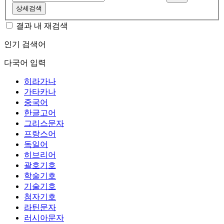
상세검색
결과 내 재검색
인기 검색어
다국어 입력
히라가나
가타카나
중국어
한글고어
그리스문자
프랑스어
독일어
히브리어
괄호기호
학술기호
기술기호
첨자기호
라틴문자
러시아문자