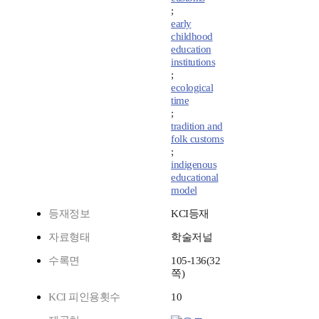
;
early
childhood
education
institutions
;
ecological
time
;
tradition and
folk customs
;
indigenous
educational
model
등재정보
KCI등재
자료형태
학술저널
수록면
105-136(32
쪽)
KCI 피인용횟수
10