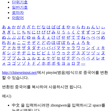
단위기호
일반기호
로마자
아랍어
あ
ぁ
か
が
さ
ざ
た
だ
な
は
ば
ぱ
ま
や
ゃ
ら
わ
ゎ
ん
い
ぃ
き
ぎ
し
じ
ち
ぢ
に
ひ
び
ぴ
み
り
う
ぅ
く
ぐ
す
ず
つ
づ
っ
ぬ
ふ
ぶ
ぷ
む
ゆ
ゅ
る
え
ぇ
け
げ
せ
ぜ
て
で
ね
へ
べ
ぺ
め
れ
お
ぉ
こ
ご
そ
ぞ
と
ど
の
ほ
ぼ
ぽ
も
よ
ょ
ろ
を
ア
ァ
カ
サ
ザ
タ
ダ
ナ
ハ
バ
パ
マ
ヤ
ャ
ラ
ワ
ヮ
ン
イ
ィ
キ
ギ
シ
ジ
チ
ヂ
ニ
ヒ
ビ
ピ
ミ
リ
ウ
ゥ
ク
グ
ス
ズ
ツ
ヅ
ッ
ヌ
フ
ブ
プ
ム
ユ
ュ
ル
エ
ェ
ケ
ゲ
セ
ゼ
テ
デ
ヘ
ベ
ペ
メ
レ
オ
ォ
コ
ゴ
ソ
ゾ
ト
ド
ノ
ホ
ボ
ポ
モ
ヨ
ョ
ロ
ヲ
―
http://chineseinput.net/
에서 pinyin(병음)방식으로 중국어를 변환
할 수 있습니다.
변환된 중국어를 복사하여 사용하시면 됩니다.
예시)
中文 을 입력하시려면
zhongwen
을 입력하시고 space를
누르시면됩니다.