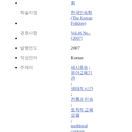
회
학술지명
한국민속학
(The Korean
Folklore)
권호사항
Vol.46 No.-
[2007]
발행연도
2007
작성언어
Korean
주제어
세시풍속
;
유아교육기
관
;
생태적 시간
;
전통과 민속
;
토착적 교육
모델
;
traditional
customs