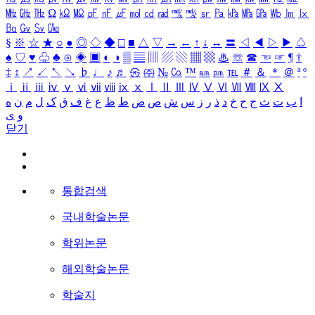
㎒
㎓
㎔
Ω
㏀
㏁
㎊
㎋
㎌
㏖
㏅
㎭
㎮
㎯
㏛
㎩
㎪
㎫
㎬
㏝
㏐
㏓
㏃
㏉
㏜
㏆
§
※
☆
★
○
●
◎
◇
◆
□
■
△
▽
→
←
↑
↓
↔
〓
◁
◀
▷
▶
♤
♠
♡
♥
♧
♣
⊙
◈
▣
◐
◑
▒
▤
▥
▨
▧
▦
▩
♨
☏
☎
☜
☞
¶
†
‡
↕
↗
↙
↖
↘
♭
♩
♪
♬
㉿
㈜
№
㏇
™
㏂
㏘
℡
＃
＆
＊
＠
ª
º
ⅰ
ⅱ
ⅲ
ⅳ
ⅴ
ⅵ
ⅶ
ⅷ
ⅸ
ⅹ
Ⅰ
Ⅱ
Ⅲ
Ⅳ
Ⅴ
Ⅵ
Ⅶ
Ⅷ
Ⅸ
Ⅹ
ا
ب
ت
ث
ج
ح
خ
د
ذ
ر
ز
س
ش
ص
ض
ط
ظ
ع
غ
ف
ق
ک
ل
م
ن
ه
و
ی
닫기
통합검색
국내학술논문
학위논문
해외학술논문
학술지