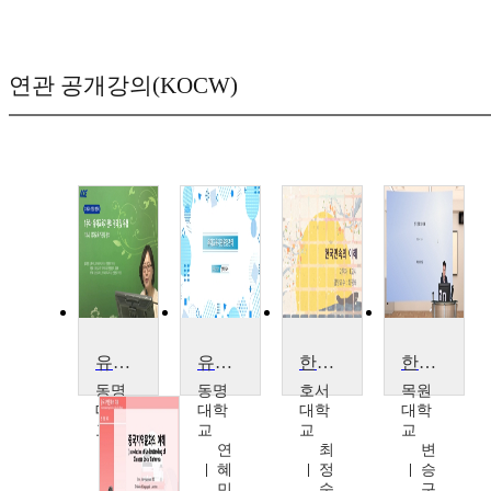
연관 공개강의(KOCW)
유아교육기관 운영관리
유아교육기관운영관리
한국 민속의 이해
한국문화의 이해
동명
동명
호서
목원
대학
대학
대학
대학
교
교
교
교
연
연
최
변
혜
혜
정
승
민
민
숙
구