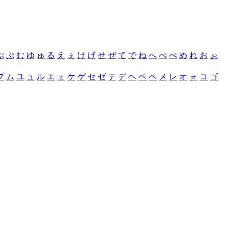
ぶ
ぷ
む
ゆ
ゅ
る
え
ぇ
け
げ
せ
ぜ
て
で
ね
へ
べ
ぺ
め
れ
お
ぉ
プ
ム
ユ
ュ
ル
エ
ェ
ケ
ゲ
セ
ゼ
テ
デ
ヘ
ベ
ペ
メ
レ
オ
ォ
コ
ゴ