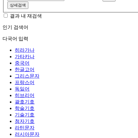
상세검색
결과 내 재검색
인기 검색어
다국어 입력
히라가나
가타카나
중국어
한글고어
그리스문자
프랑스어
독일어
히브리어
괄호기호
학술기호
기술기호
첨자기호
라틴문자
러시아문자