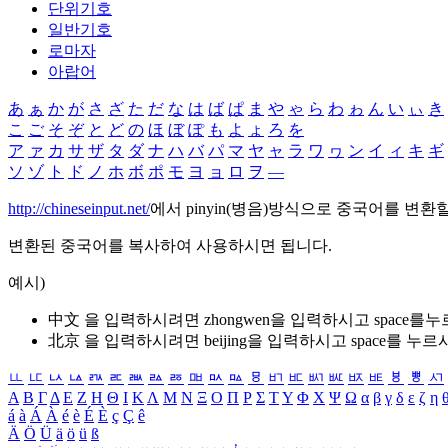
단위기호
일반기호
로마자
아랍어
あ
ぁ
か
が
さ
ざ
た
だ
な
は
ば
ぱ
ま
や
ゃ
ら
わ
ゎ
ん
い
ぃ
き
こ
ご
そ
ぞ
と
ど
の
ほ
ぼ
ぽ
も
よ
ょ
ろ
を
ア
ァ
カ
サ
ザ
タ
ダ
ナ
ハ
バ
パ
マ
ヤ
ャ
ラ
ワ
ヮ
ン
イ
ィ
キ
ギ
ソ
ゾ
ト
ド
ノ
ホ
ボ
ポ
モ
ヨ
ョ
ロ
ヲ
―
http://chineseinput.net/
에서 pinyin(병음)방식으로 중국어를 변환
변환된 중국어를 복사하여 사용하시면 됩니다.
예시)
中文 을 입력하시려면
zhongwen
을 입력하시고 space를
北京 을 입력하시려면
beijing
을 입력하시고 space를 누르
ㅥ
ㅦ
ㅧ
ㅨ
ㅩ
ㅪ
ㅫ
ㅬ
ㅭ
ㅮ
ㅯ
ㅰ
ㅱ
ㅲ
ㅳ
ㅴ
ㅵ
ㅶ
ㅷ
ㅸ
ㅹ
ㅺ
Α
Β
Γ
Δ
Ε
Ζ
Η
Θ
Ι
Κ
Λ
Μ
Ν
Ξ
Ο
Π
Ρ
Σ
Τ
Υ
Φ
Χ
Ψ
Ω
α
β
γ
δ
ε
ζ
η
á
à
Á
À
é
è
É
È
ç
Ç
ê
Ä
Ö
Ü
ä
ö
ü
ß