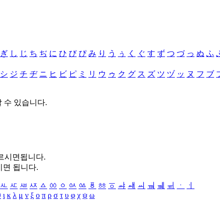
ぎ
し
じ
ち
ぢ
に
ひ
び
ぴ
み
り
う
ぅ
く
ぐ
す
ず
つ
づ
っ
ぬ
ふ
シ
ジ
チ
ヂ
ニ
ヒ
ビ
ピ
ミ
リ
ウ
ゥ
ク
グ
ス
ズ
ツ
ヅ
ッ
ヌ
フ
ブ
할 수 있습니다.
누르시면됩니다.
시면 됩니다.
ㅻ
ㅼ
ㅽ
ㅾ
ㅿ
ㆀ
ㆁ
ㆂ
ㆃ
ㆄ
ㆅ
ㆆ
ㆇ
ㆈ
ㆉ
ㆊ
ㆋ
ㆌ
ㆍ
ㆎ
θ
ι
κ
λ
μ
ν
ξ
ο
π
ρ
σ
τ
υ
φ
χ
ψ
ω