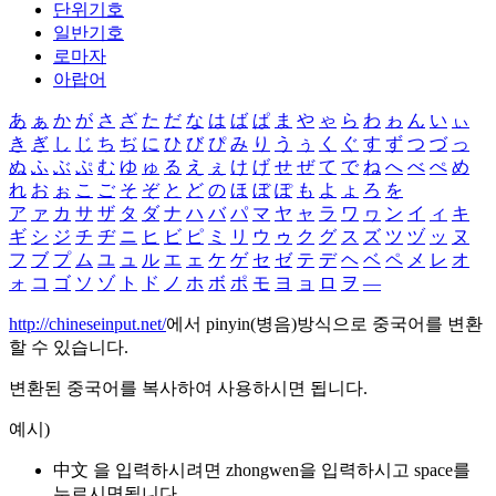
단위기호
일반기호
로마자
아랍어
あ
ぁ
か
が
さ
ざ
た
だ
な
は
ば
ぱ
ま
や
ゃ
ら
わ
ゎ
ん
い
ぃ
き
ぎ
し
じ
ち
ぢ
に
ひ
び
ぴ
み
り
う
ぅ
く
ぐ
す
ず
つ
づ
っ
ぬ
ふ
ぶ
ぷ
む
ゆ
ゅ
る
え
ぇ
け
げ
せ
ぜ
て
で
ね
へ
べ
ぺ
め
れ
お
ぉ
こ
ご
そ
ぞ
と
ど
の
ほ
ぼ
ぽ
も
よ
ょ
ろ
を
ア
ァ
カ
サ
ザ
タ
ダ
ナ
ハ
バ
パ
マ
ヤ
ャ
ラ
ワ
ヮ
ン
イ
ィ
キ
ギ
シ
ジ
チ
ヂ
ニ
ヒ
ビ
ピ
ミ
リ
ウ
ゥ
ク
グ
ス
ズ
ツ
ヅ
ッ
ヌ
フ
ブ
プ
ム
ユ
ュ
ル
エ
ェ
ケ
ゲ
セ
ゼ
テ
デ
ヘ
ベ
ペ
メ
レ
オ
ォ
コ
ゴ
ソ
ゾ
ト
ド
ノ
ホ
ボ
ポ
モ
ヨ
ョ
ロ
ヲ
―
http://chineseinput.net/
에서 pinyin(병음)방식으로 중국어를 변환
할 수 있습니다.
변환된 중국어를 복사하여 사용하시면 됩니다.
예시)
中文 을 입력하시려면
zhongwen
을 입력하시고 space를
누르시면됩니다.