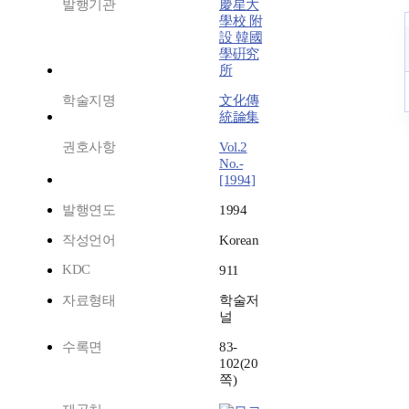
발행기관
慶星大
學校 附
設 韓國
學硏究
所
학술지명
文化傳
統論集
권호사항
Vol.2
No.-
[1994]
발행연도
1994
작성언어
Korean
KDC
911
자료형태
학술저
널
수록면
83-
102(20
쪽)