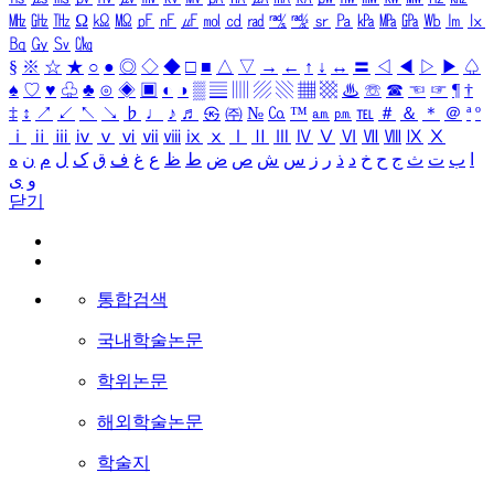
㎒
㎓
㎔
Ω
㏀
㏁
㎊
㎋
㎌
㏖
㏅
㎭
㎮
㎯
㏛
㎩
㎪
㎫
㎬
㏝
㏐
㏓
㏃
㏉
㏜
㏆
§
※
☆
★
○
●
◎
◇
◆
□
■
△
▽
→
←
↑
↓
↔
〓
◁
◀
▷
▶
♤
♠
♡
♥
♧
♣
⊙
◈
▣
◐
◑
▒
▤
▥
▨
▧
▦
▩
♨
☏
☎
☜
☞
¶
†
‡
↕
↗
↙
↖
↘
♭
♩
♪
♬
㉿
㈜
№
㏇
™
㏂
㏘
℡
＃
＆
＊
＠
ª
º
ⅰ
ⅱ
ⅲ
ⅳ
ⅴ
ⅵ
ⅶ
ⅷ
ⅸ
ⅹ
Ⅰ
Ⅱ
Ⅲ
Ⅳ
Ⅴ
Ⅵ
Ⅶ
Ⅷ
Ⅸ
Ⅹ
ا
ب
ت
ث
ج
ح
خ
د
ذ
ر
ز
س
ش
ص
ض
ط
ظ
ع
غ
ف
ق
ک
ل
م
ن
ه
و
ی
닫기
통합검색
국내학술논문
학위논문
해외학술논문
학술지