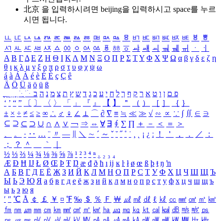
北京 을 입력하시려면
beijing
을 입력하시고 space를 누르
시면 됩니다.
ㅥ
ㅦ
ㅧ
ㅨ
ㅩ
ㅪ
ㅫ
ㅬ
ㅭ
ㅮ
ㅯ
ㅰ
ㅱ
ㅲ
ㅳ
ㅴ
ㅵ
ㅶ
ㅷ
ㅸ
ㅹ
ㅺ
ㅻ
ㅼ
ㅽ
ㅾ
ㅿ
ㆀ
ㆁ
ㆂ
ㆃ
ㆄ
ㆅ
ㆆ
ㆇ
ㆈ
ㆉ
ㆊ
ㆋ
ㆌ
ㆍ
ㆎ
Α
Β
Γ
Δ
Ε
Ζ
Η
Θ
Ι
Κ
Λ
Μ
Ν
Ξ
Ο
Π
Ρ
Σ
Τ
Υ
Φ
Χ
Ψ
Ω
α
β
γ
δ
ε
ζ
η
θ
ι
κ
λ
μ
ν
ξ
ο
π
ρ
σ
τ
υ
φ
χ
ψ
ω
á
à
Á
À
é
è
É
È
ç
Ç
ê
Ä
Ö
Ü
ä
ö
ü
ß
ְ
ֳ
ֲ
ֱ
ָ
ַ
ֵ
ֶ
ִ
ֹ
ּ
ֻ
ׂ
ׁ
ּ
ב
ה
נ
מ
צ
ת
ץ
ש
ד
ג
כ
ע
י
ח
ל
ך
ף
ק
ר
א
ט
ו
ן
ם
פ
‘
’
“
”
〔
〕
〈
〉
「
」
『
』
【
】
＂
（
）
［
］
｛
｝
±
×
÷
≠
≤
≥
∞
∴
♂
♀
∠
⊥
⌒
∂
∇
≡
≒
≪
≫
√
∽
∝
∵
∫
∬
∈
∋
⊆
⊇
⊂
⊃
∪
∩
∧
∨
￢
⇒
⇔
∀
∃
∮
∑
∏
＋
－
＜
＝
＞
、
。
·
‥
…
¨
〃
―
∥
＼
∼
´
～
ˇ
˘
˝
˚
˙
¸
˛
¡
¿
ː
！
＇
，
．
／
：
；
？
＾
＿
｀
｜
½
⅓
⅔
¼
¾
⅛
⅜
⅝
⅞
¹
²
³
⁴
ⁿ
₁
₂
₃
₄
Æ
Ð
Ħ
Ĳ
Ł
Ø
Œ
Þ
Ŧ
Ŋ
æ
đ
ð
ħ
ı
ĳ
ĸ
ŀ
ł
ø
œ
ß
þ
ŧ
ŋ
ŉ
А
Б
В
Г
Д
Е
Ё
Ж
З
И
Й
К
Л
М
Н
О
П
Р
С
Т
У
Ф
Х
Ц
Ч
Ш
Щ
Ъ
Ы
Ь
Э
Ю
Я
а
б
в
г
д
е
ё
ж
з
и
й
к
л
м
н
о
п
р
с
т
у
ф
х
ц
ч
ш
щ
ъ
ы
ь
э
ю
я
′
″
℃
Å
￠
￡
￥
¤
℉
‰
＄
％
Ｆ
￦
㎕
㎖
㎗
ℓ
㎘
㏄
㎣
㎤
㎥
㎦
㎙
㎚
㎛
㎜
㎝
㎞
㎟
㎠
㎡
㎢
㏊
㎍
㎎
㎏
㏏
㎈
㎉
㏈
㎧
㎨
㎰
㎱
㎲
㎳
㎴
㎵
㎶
㎷
㎸
㎹
㎀
㎁
㎂
㎃
㎄
㎺
㎻
㎽
㎾
㎿
㎐
㎑