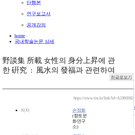
단행본
연구보고서
공개강의
home
국내학술논문 상세
野談集 所載 女性의 身分上昇에 관
한 硏究 : 風水의 發福과 관련하여
한글로보기
https://www.riss.kr/link?id=A2086982
저자
손정희
(향토문
화연구
소)