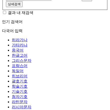
상세검색
결과 내 재검색
인기 검색어
다국어 입력
히라가나
가타카나
중국어
한글고어
그리스문자
프랑스어
독일어
히브리어
괄호기호
학술기호
기술기호
첨자기호
라틴문자
러시아문자