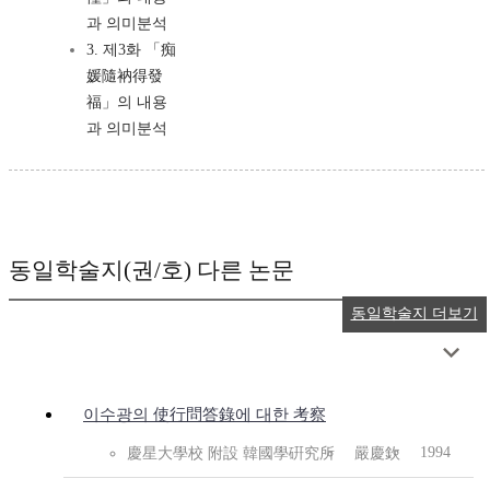
과 의미분석
3. 제3화 「痴
媛隨衲得發
福」의 내용
과 의미분석
동일학술지(권/호) 다른 논문
동일학술지 더보기
이수광의 使行問答錄에 대한 考察
1994
慶星大學校 附設 韓國學硏究所
嚴慶欽