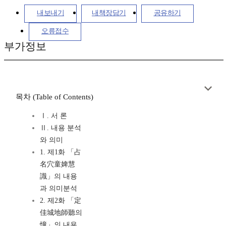
내보내기
내책장담기
공유하기
오류접수
부가정보
목차 (Table of Contents)
Ⅰ. 서 론
Ⅱ. 내용 분석
와 의미
1. 제1화 「占
名穴童婢慧
識」의 내용
과 의미분석
2. 제2화 「定
佳城地師聽의
憧」의 내용