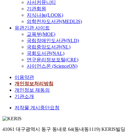
사서커뮤니티
기관회원
지식나눔(LOOK)
의학전자도서관(MEDLIS)
유관기관 사이트
교육부(MOE)
국립장애인도서관(NLD)
국립중앙도서관(NL)
국회도서관(NAL)
연구윤리정보포털(CRE)
사이언스온 (ScienceON)
이용약관
개인정보처리방침
개인정보 재동의
기관소개
저작물 게시중단요청
41061 대구광역시 동구 동내로 64(동내동1119) KERIS빌딩