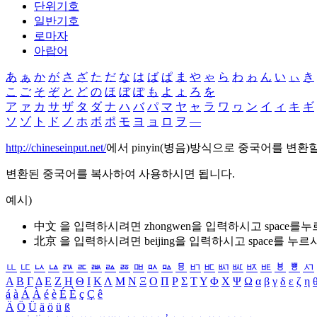
단위기호
일반기호
로마자
아랍어
あ
ぁ
か
が
さ
ざ
た
だ
な
は
ば
ぱ
ま
や
ゃ
ら
わ
ゎ
ん
い
ぃ
き
こ
ご
そ
ぞ
と
ど
の
ほ
ぼ
ぽ
も
よ
ょ
ろ
を
ア
ァ
カ
サ
ザ
タ
ダ
ナ
ハ
バ
パ
マ
ヤ
ャ
ラ
ワ
ヮ
ン
イ
ィ
キ
ギ
ソ
ゾ
ト
ド
ノ
ホ
ボ
ポ
モ
ヨ
ョ
ロ
ヲ
―
http://chineseinput.net/
에서 pinyin(병음)방식으로 중국어를 변환
변환된 중국어를 복사하여 사용하시면 됩니다.
예시)
中文 을 입력하시려면
zhongwen
을 입력하시고 space를
北京 을 입력하시려면
beijing
을 입력하시고 space를 누르
ㅥ
ㅦ
ㅧ
ㅨ
ㅩ
ㅪ
ㅫ
ㅬ
ㅭ
ㅮ
ㅯ
ㅰ
ㅱ
ㅲ
ㅳ
ㅴ
ㅵ
ㅶ
ㅷ
ㅸ
ㅹ
ㅺ
Α
Β
Γ
Δ
Ε
Ζ
Η
Θ
Ι
Κ
Λ
Μ
Ν
Ξ
Ο
Π
Ρ
Σ
Τ
Υ
Φ
Χ
Ψ
Ω
α
β
γ
δ
ε
ζ
η
á
à
Á
À
é
è
É
È
ç
Ç
ê
Ä
Ö
Ü
ä
ö
ü
ß