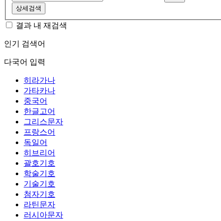
상세검색
결과 내 재검색
인기 검색어
다국어 입력
히라가나
가타카나
중국어
한글고어
그리스문자
프랑스어
독일어
히브리어
괄호기호
학술기호
기술기호
첨자기호
라틴문자
러시아문자