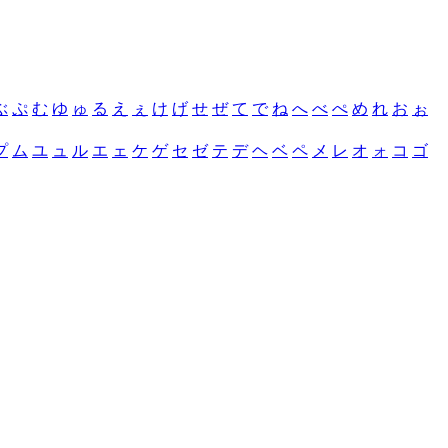
ぶ
ぷ
む
ゆ
ゅ
る
え
ぇ
け
げ
せ
ぜ
て
で
ね
へ
べ
ぺ
め
れ
お
ぉ
プ
ム
ユ
ュ
ル
エ
ェ
ケ
ゲ
セ
ゼ
テ
デ
ヘ
ベ
ペ
メ
レ
オ
ォ
コ
ゴ