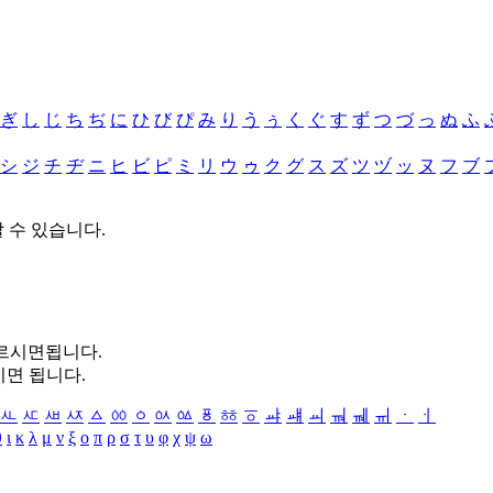
ぎ
し
じ
ち
ぢ
に
ひ
び
ぴ
み
り
う
ぅ
く
ぐ
す
ず
つ
づ
っ
ぬ
ふ
シ
ジ
チ
ヂ
ニ
ヒ
ビ
ピ
ミ
リ
ウ
ゥ
ク
グ
ス
ズ
ツ
ヅ
ッ
ヌ
フ
ブ
할 수 있습니다.
누르시면됩니다.
시면 됩니다.
ㅻ
ㅼ
ㅽ
ㅾ
ㅿ
ㆀ
ㆁ
ㆂ
ㆃ
ㆄ
ㆅ
ㆆ
ㆇ
ㆈ
ㆉ
ㆊ
ㆋ
ㆌ
ㆍ
ㆎ
θ
ι
κ
λ
μ
ν
ξ
ο
π
ρ
σ
τ
υ
φ
χ
ψ
ω