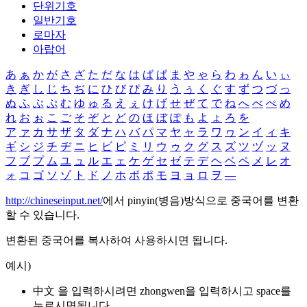
단위기호
일반기호
로마자
아랍어
あ
ぁ
か
が
さ
ざ
た
だ
な
は
ば
ぱ
ま
や
ゃ
ら
わ
ゎ
ん
い
ぃ
き
ぎ
し
じ
ち
ぢ
に
ひ
び
ぴ
み
り
う
ぅ
く
ぐ
す
ず
つ
づ
っ
ぬ
ふ
ぶ
ぷ
む
ゆ
ゅ
る
え
ぇ
け
げ
せ
ぜ
て
で
ね
へ
べ
ぺ
め
れ
お
ぉ
こ
ご
そ
ぞ
と
ど
の
ほ
ぼ
ぽ
も
よ
ょ
ろ
を
ア
ァ
カ
サ
ザ
タ
ダ
ナ
ハ
バ
パ
マ
ヤ
ャ
ラ
ワ
ヮ
ン
イ
ィ
キ
ギ
シ
ジ
チ
ヂ
ニ
ヒ
ビ
ピ
ミ
リ
ウ
ゥ
ク
グ
ス
ズ
ツ
ヅ
ッ
ヌ
フ
ブ
プ
ム
ユ
ュ
ル
エ
ェ
ケ
ゲ
セ
ゼ
テ
デ
ヘ
ベ
ペ
メ
レ
オ
ォ
コ
ゴ
ソ
ゾ
ト
ド
ノ
ホ
ボ
ポ
モ
ヨ
ョ
ロ
ヲ
―
http://chineseinput.net/
에서 pinyin(병음)방식으로 중국어를 변환
할 수 있습니다.
변환된 중국어를 복사하여 사용하시면 됩니다.
예시)
中文 을 입력하시려면
zhongwen
을 입력하시고 space를
누르시면됩니다.