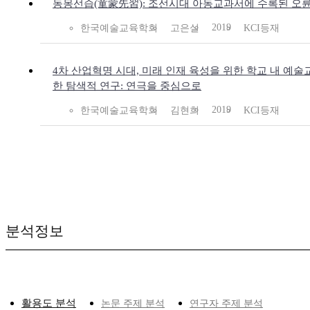
동몽선습(童蒙先習): 조선시대 아동교과서에 수록된 오륜
2019
한국예술교육학회
고은실
KCI등재
4차 산업혁명 시대, 미래 인재 육성을 위한 학교 내 예술
한 탐색적 연구: 연극을 중심으로
2019
한국예술교육학회
김현희
KCI등재
분석정보
활용도 분석
논문 주제 분석
연구자 주제 분석