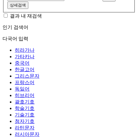
상세검색
결과 내 재검색
인기 검색어
다국어 입력
히라가나
가타카나
중국어
한글고어
그리스문자
프랑스어
독일어
히브리어
괄호기호
학술기호
기술기호
첨자기호
라틴문자
러시아문자