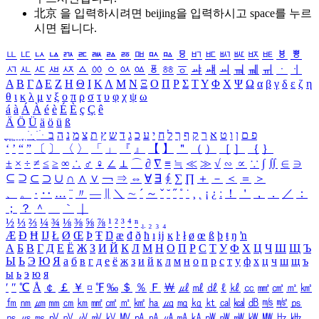
北京 을 입력하시려면
beijing
을 입력하시고 space를 누르
시면 됩니다.
ㅥ
ㅦ
ㅧ
ㅨ
ㅩ
ㅪ
ㅫ
ㅬ
ㅭ
ㅮ
ㅯ
ㅰ
ㅱ
ㅲ
ㅳ
ㅴ
ㅵ
ㅶ
ㅷ
ㅸ
ㅹ
ㅺ
ㅻ
ㅼ
ㅽ
ㅾ
ㅿ
ㆀ
ㆁ
ㆂ
ㆃ
ㆄ
ㆅ
ㆆ
ㆇ
ㆈ
ㆉ
ㆊ
ㆋ
ㆌ
ㆍ
ㆎ
Α
Β
Γ
Δ
Ε
Ζ
Η
Θ
Ι
Κ
Λ
Μ
Ν
Ξ
Ο
Π
Ρ
Σ
Τ
Υ
Φ
Χ
Ψ
Ω
α
β
γ
δ
ε
ζ
η
θ
ι
κ
λ
μ
ν
ξ
ο
π
ρ
σ
τ
υ
φ
χ
ψ
ω
á
à
Á
À
é
è
É
È
ç
Ç
ê
Ä
Ö
Ü
ä
ö
ü
ß
ְ
ֳ
ֲ
ֱ
ָ
ַ
ֵ
ֶ
ִ
ֹ
ּ
ֻ
ׂ
ׁ
ּ
ב
ה
נ
מ
צ
ת
ץ
ש
ד
ג
כ
ע
י
ח
ל
ך
ף
ק
ר
א
ט
ו
ן
ם
פ
‘
’
“
”
〔
〕
〈
〉
「
」
『
』
【
】
＂
（
）
［
］
｛
｝
±
×
÷
≠
≤
≥
∞
∴
♂
♀
∠
⊥
⌒
∂
∇
≡
≒
≪
≫
√
∽
∝
∵
∫
∬
∈
∋
⊆
⊇
⊂
⊃
∪
∩
∧
∨
￢
⇒
⇔
∀
∃
∮
∑
∏
＋
－
＜
＝
＞
、
。
·
‥
…
¨
〃
―
∥
＼
∼
´
～
ˇ
˘
˝
˚
˙
¸
˛
¡
¿
ː
！
＇
，
．
／
：
；
？
＾
＿
｀
｜
½
⅓
⅔
¼
¾
⅛
⅜
⅝
⅞
¹
²
³
⁴
ⁿ
₁
₂
₃
₄
Æ
Ð
Ħ
Ĳ
Ł
Ø
Œ
Þ
Ŧ
Ŋ
æ
đ
ð
ħ
ı
ĳ
ĸ
ŀ
ł
ø
œ
ß
þ
ŧ
ŋ
ŉ
А
Б
В
Г
Д
Е
Ё
Ж
З
И
Й
К
Л
М
Н
О
П
Р
С
Т
У
Ф
Х
Ц
Ч
Ш
Щ
Ъ
Ы
Ь
Э
Ю
Я
а
б
в
г
д
е
ё
ж
з
и
й
к
л
м
н
о
п
р
с
т
у
ф
х
ц
ч
ш
щ
ъ
ы
ь
э
ю
я
′
″
℃
Å
￠
￡
￥
¤
℉
‰
＄
％
Ｆ
￦
㎕
㎖
㎗
ℓ
㎘
㏄
㎣
㎤
㎥
㎦
㎙
㎚
㎛
㎜
㎝
㎞
㎟
㎠
㎡
㎢
㏊
㎍
㎎
㎏
㏏
㎈
㎉
㏈
㎧
㎨
㎰
㎱
㎲
㎳
㎴
㎵
㎶
㎷
㎸
㎹
㎀
㎁
㎂
㎃
㎄
㎺
㎻
㎽
㎾
㎿
㎐
㎑