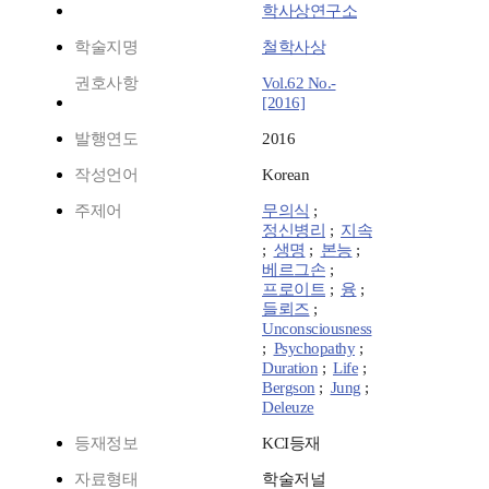
학사상연구소
학술지명
철학사상
권호사항
Vol.62 No.-
[2016]
발행연도
2016
작성언어
Korean
주제어
무의식
;
정신병리
;
지속
;
생명
;
본능
;
베르그손
;
프로이트
;
융
;
들뢰즈
;
Unconsciousness
;
Psychopathy
;
Duration
;
Life
;
Bergson
;
Jung
;
Deleuze
등재정보
KCI등재
자료형태
학술저널