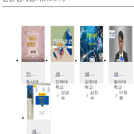
인간생명과 지속가능개발
생명 존중의 윤리와 실천
생명의 신비
생명의 시작과 진화, 그리고 인류
동서대
인제대
김천대
동의대
학교
학교
학교
학교
김정
강성
김진
이정
선
숙
숙
원
생명과학 : 유전자의 이해1