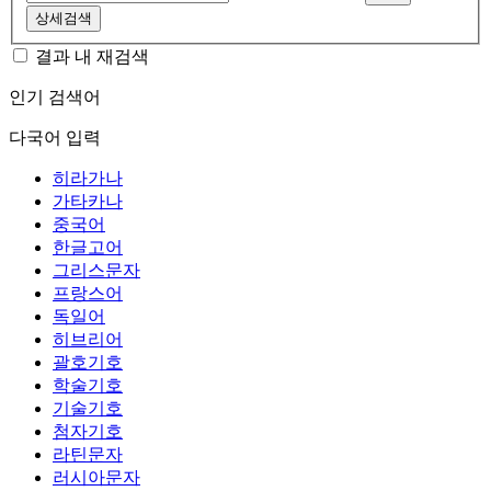
상세검색
결과 내 재검색
인기 검색어
다국어 입력
히라가나
가타카나
중국어
한글고어
그리스문자
프랑스어
독일어
히브리어
괄호기호
학술기호
기술기호
첨자기호
라틴문자
러시아문자