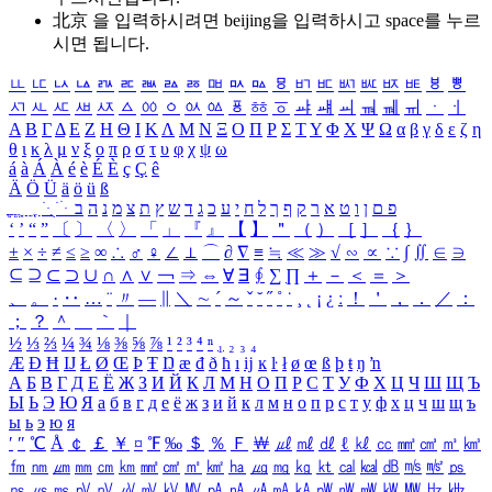
北京 을 입력하시려면
beijing
을 입력하시고 space를 누르
시면 됩니다.
ㅥ
ㅦ
ㅧ
ㅨ
ㅩ
ㅪ
ㅫ
ㅬ
ㅭ
ㅮ
ㅯ
ㅰ
ㅱ
ㅲ
ㅳ
ㅴ
ㅵ
ㅶ
ㅷ
ㅸ
ㅹ
ㅺ
ㅻ
ㅼ
ㅽ
ㅾ
ㅿ
ㆀ
ㆁ
ㆂ
ㆃ
ㆄ
ㆅ
ㆆ
ㆇ
ㆈ
ㆉ
ㆊ
ㆋ
ㆌ
ㆍ
ㆎ
Α
Β
Γ
Δ
Ε
Ζ
Η
Θ
Ι
Κ
Λ
Μ
Ν
Ξ
Ο
Π
Ρ
Σ
Τ
Υ
Φ
Χ
Ψ
Ω
α
β
γ
δ
ε
ζ
η
θ
ι
κ
λ
μ
ν
ξ
ο
π
ρ
σ
τ
υ
φ
χ
ψ
ω
á
à
Á
À
é
è
É
È
ç
Ç
ê
Ä
Ö
Ü
ä
ö
ü
ß
ְ
ֳ
ֲ
ֱ
ָ
ַ
ֵ
ֶ
ִ
ֹ
ּ
ֻ
ׂ
ׁ
ּ
ב
ה
נ
מ
צ
ת
ץ
ש
ד
ג
כ
ע
י
ח
ל
ך
ף
ק
ר
א
ט
ו
ן
ם
פ
‘
’
“
”
〔
〕
〈
〉
「
」
『
』
【
】
＂
（
）
［
］
｛
｝
±
×
÷
≠
≤
≥
∞
∴
♂
♀
∠
⊥
⌒
∂
∇
≡
≒
≪
≫
√
∽
∝
∵
∫
∬
∈
∋
⊆
⊇
⊂
⊃
∪
∩
∧
∨
￢
⇒
⇔
∀
∃
∮
∑
∏
＋
－
＜
＝
＞
、
。
·
‥
…
¨
〃
―
∥
＼
∼
´
～
ˇ
˘
˝
˚
˙
¸
˛
¡
¿
ː
！
＇
，
．
／
：
；
？
＾
＿
｀
｜
½
⅓
⅔
¼
¾
⅛
⅜
⅝
⅞
¹
²
³
⁴
ⁿ
₁
₂
₃
₄
Æ
Ð
Ħ
Ĳ
Ł
Ø
Œ
Þ
Ŧ
Ŋ
æ
đ
ð
ħ
ı
ĳ
ĸ
ŀ
ł
ø
œ
ß
þ
ŧ
ŋ
ŉ
А
Б
В
Г
Д
Е
Ё
Ж
З
И
Й
К
Л
М
Н
О
П
Р
С
Т
У
Ф
Х
Ц
Ч
Ш
Щ
Ъ
Ы
Ь
Э
Ю
Я
а
б
в
г
д
е
ё
ж
з
и
й
к
л
м
н
о
п
р
с
т
у
ф
х
ц
ч
ш
щ
ъ
ы
ь
э
ю
я
′
″
℃
Å
￠
￡
￥
¤
℉
‰
＄
％
Ｆ
￦
㎕
㎖
㎗
ℓ
㎘
㏄
㎣
㎤
㎥
㎦
㎙
㎚
㎛
㎜
㎝
㎞
㎟
㎠
㎡
㎢
㏊
㎍
㎎
㎏
㏏
㎈
㎉
㏈
㎧
㎨
㎰
㎱
㎲
㎳
㎴
㎵
㎶
㎷
㎸
㎹
㎀
㎁
㎂
㎃
㎄
㎺
㎻
㎽
㎾
㎿
㎐
㎑