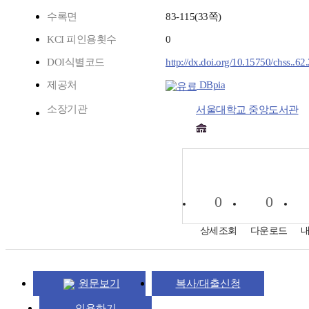
수록면
83-115(33쪽)
KCI 피인용횟수
0
DOI식별코드
http://dx.doi.org/10.15750/chss..6
제공처
DBpia
소장기관
서울대학교 중앙도서관
0
0
상세조회
다운로드
원문보기
복사/대출신청
인용하기