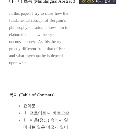
다국어 초록 (Multilingual Abstract)
In this paper, I try to show how the
fundamental concept of Bergson’s
philosophy, duration, allows him to
elaborate on a new theory of
unconsciousness. As this theory is
greatly different from that of Freud,
and what psychopathy is depends
upon what...
목차 (Table of Contents)
요약문
Ⅰ. 프로이트 대 베르그손
Ⅱ. 마음(정신) 속에서 일
어나는 일은 어떻게 일어