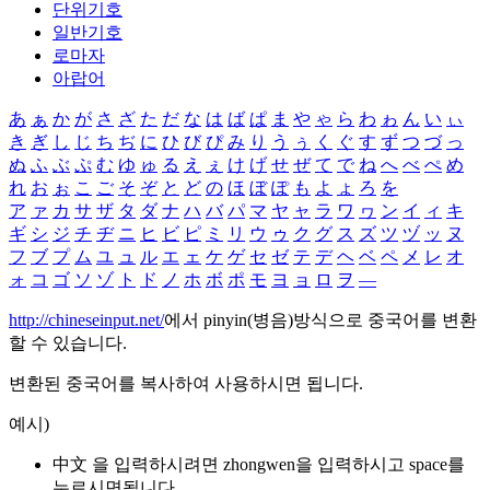
단위기호
일반기호
로마자
아랍어
あ
ぁ
か
が
さ
ざ
た
だ
な
は
ば
ぱ
ま
や
ゃ
ら
わ
ゎ
ん
い
ぃ
き
ぎ
し
じ
ち
ぢ
に
ひ
び
ぴ
み
り
う
ぅ
く
ぐ
す
ず
つ
づ
っ
ぬ
ふ
ぶ
ぷ
む
ゆ
ゅ
る
え
ぇ
け
げ
せ
ぜ
て
で
ね
へ
べ
ぺ
め
れ
お
ぉ
こ
ご
そ
ぞ
と
ど
の
ほ
ぼ
ぽ
も
よ
ょ
ろ
を
ア
ァ
カ
サ
ザ
タ
ダ
ナ
ハ
バ
パ
マ
ヤ
ャ
ラ
ワ
ヮ
ン
イ
ィ
キ
ギ
シ
ジ
チ
ヂ
ニ
ヒ
ビ
ピ
ミ
リ
ウ
ゥ
ク
グ
ス
ズ
ツ
ヅ
ッ
ヌ
フ
ブ
プ
ム
ユ
ュ
ル
エ
ェ
ケ
ゲ
セ
ゼ
テ
デ
ヘ
ベ
ペ
メ
レ
オ
ォ
コ
ゴ
ソ
ゾ
ト
ド
ノ
ホ
ボ
ポ
モ
ヨ
ョ
ロ
ヲ
―
http://chineseinput.net/
에서 pinyin(병음)방식으로 중국어를 변환
할 수 있습니다.
변환된 중국어를 복사하여 사용하시면 됩니다.
예시)
中文 을 입력하시려면
zhongwen
을 입력하시고 space를
누르시면됩니다.