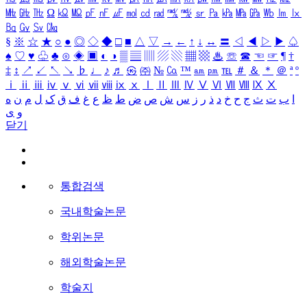
㎒
㎓
㎔
Ω
㏀
㏁
㎊
㎋
㎌
㏖
㏅
㎭
㎮
㎯
㏛
㎩
㎪
㎫
㎬
㏝
㏐
㏓
㏃
㏉
㏜
㏆
§
※
☆
★
○
●
◎
◇
◆
□
■
△
▽
→
←
↑
↓
↔
〓
◁
◀
▷
▶
♤
♠
♡
♥
♧
♣
⊙
◈
▣
◐
◑
▒
▤
▥
▨
▧
▦
▩
♨
☏
☎
☜
☞
¶
†
‡
↕
↗
↙
↖
↘
♭
♩
♪
♬
㉿
㈜
№
㏇
™
㏂
㏘
℡
＃
＆
＊
＠
ª
º
ⅰ
ⅱ
ⅲ
ⅳ
ⅴ
ⅵ
ⅶ
ⅷ
ⅸ
ⅹ
Ⅰ
Ⅱ
Ⅲ
Ⅳ
Ⅴ
Ⅵ
Ⅶ
Ⅷ
Ⅸ
Ⅹ
ا
ب
ت
ث
ج
ح
خ
د
ذ
ر
ز
س
ش
ص
ض
ط
ظ
ع
غ
ف
ق
ک
ل
م
ن
ه
و
ی
닫기
통합검색
국내학술논문
학위논문
해외학술논문
학술지