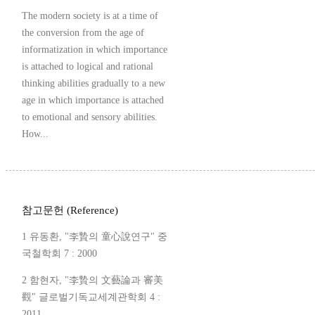
The modern society is at a time of
the conversion from the age of
informatization in which importance
is attached to logical and rational
thinking abilities gradually to a new
age in which importance is attached
to emotional and sensory abilities.
How...
참고문헌 (Reference)
1 유동환, "李贄의 童心說연구" 중
국철학회 7 : 2000
2 함현자, "李贄의 文藝論과 審美
觀" 글로벌기독교세계관학회 4 :
2011