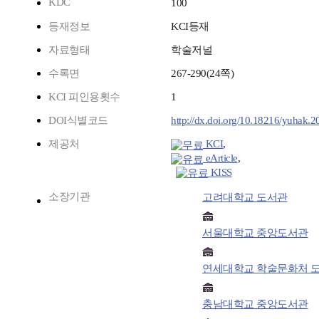
KDC
100
등재정보
KCI등재
자료형태
학술저널
수록면
267-290(24쪽)
KCI 피인용횟수
1
DOI식별코드
http://dx.doi.org/10.18216/yuhak.2
제공처
KCI
,
eArticle
,
KISS
소장기관
고려대학교 도서관
서울대학교 중앙도서관
연세대학교 학술문화처 
충남대학교 중앙도서관