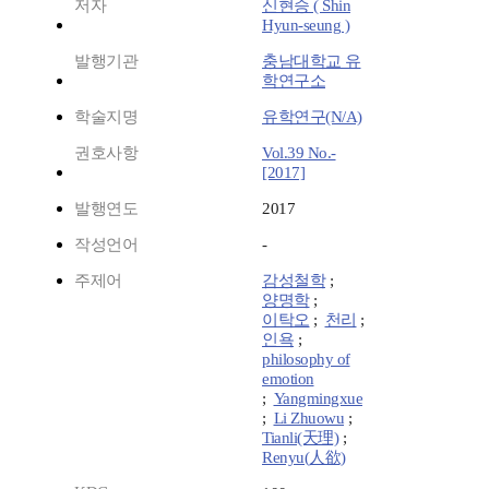
저자
신현승 ( Shin
Hyun-seung )
발행기관
충남대학교 유
학연구소
학술지명
유학연구(N/A)
권호사항
Vol.39 No.-
[2017]
발행연도
2017
작성언어
-
주제어
감성철학
;
양명학
;
이탁오
;
천리
;
인욕
;
philosophy of
emotion
;
Yangmingxue
;
Li Zhuowu
;
Tianli(天理)
;
Renyu(人欲)