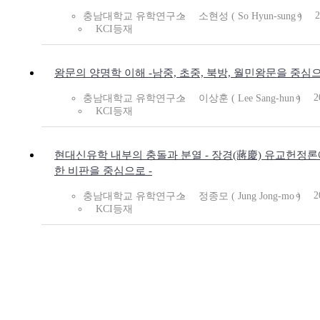
2
충남대학교 유학연구소
소현성 ( So Hyun-sung )
KCI등재
왕문의 양명학 이해 -남중, 초중, 북방, 월민왕문을 중심
2
충남대학교 유학연구소
이상훈 ( Lee Sang-hun )
KCI등재
현대신유학 내부의 충돌과 분열 - 장경(蔣慶) 유교헌정론
한 비판을 중심으로 -
2
충남대학교 유학연구소
정종모 ( Jung Jong-mo )
KCI등재