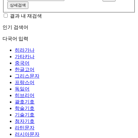
상세검색
결과 내 재검색
인기 검색어
다국어 입력
히라가나
가타카나
중국어
한글고어
그리스문자
프랑스어
독일어
히브리어
괄호기호
학술기호
기술기호
첨자기호
라틴문자
러시아문자