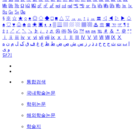
㎒
㎓
㎔
Ω
㏀
㏁
㎊
㎋
㎌
㏖
㏅
㎭
㎮
㎯
㏛
㎩
㎪
㎫
㎬
㏝
㏐
㏓
㏃
㏉
㏜
㏆
§
※
☆
★
○
●
◎
◇
◆
□
■
△
▽
→
←
↑
↓
↔
〓
◁
◀
▷
▶
♤
♠
♡
♥
♧
♣
⊙
◈
▣
◐
◑
▒
▤
▥
▨
▧
▦
▩
♨
☏
☎
☜
☞
¶
†
‡
↕
↗
↙
↖
↘
♭
♩
♪
♬
㉿
㈜
№
㏇
™
㏂
㏘
℡
＃
＆
＊
＠
ª
º
ⅰ
ⅱ
ⅲ
ⅳ
ⅴ
ⅵ
ⅶ
ⅷ
ⅸ
ⅹ
Ⅰ
Ⅱ
Ⅲ
Ⅳ
Ⅴ
Ⅵ
Ⅶ
Ⅷ
Ⅸ
Ⅹ
ا
ب
ت
ث
ج
ح
خ
د
ذ
ر
ز
س
ش
ص
ض
ط
ظ
ع
غ
ف
ق
ک
ل
م
ن
ه
و
ی
닫기
통합검색
국내학술논문
학위논문
해외학술논문
학술지