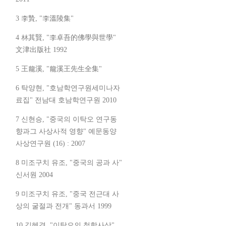
3 李贄, "李溫陵集"
4 林其賢, "李卓吾的佛學與世學"
文津出版社 1992
5 王龍溪, "龍溪王先生全集"
6 탁양현, "호남학연구원세미나자
료집" 전남대 호남학연구원 2010
7 신현승, "중국의 이탁오 연구동
향과그 사상사적 영향" 예문동양
사상연구원 (16) : 2007
8 미조구치 유조, "중국의 공과 사"
신서원 2004
9 미조구치 유조, "중국 전근대 사
상의 굴절과 전개" 동과서 1999
10 김혜경, "이탁오의 철학사상"