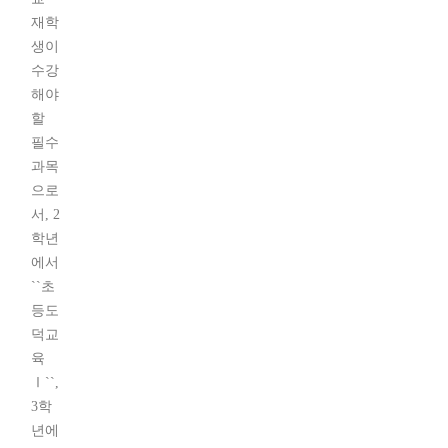
재학
생이
수강
해야
할
필수
과목
으로
서, 2
학년
에서
``초
등도
덕교
육
Ⅰ``,
3학
년에