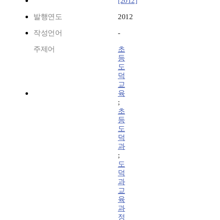
[2012]
발행연도
2012
작성언어
-
주제어
초
등
도
덕
교
육
;
초
등
도
덕
과
;
도
덕
과
교
육
과
정