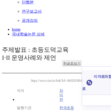
단행본
연구보고서
공개강의
home
국내학술논문 상세
주제발표 : 초등도덕교육
I·II 운영사례와 제언
한글로보기
이 자료와 함
https://www.riss.kr/link?id=A60201864
료
저자
차
미
란
발행기관
한국초등