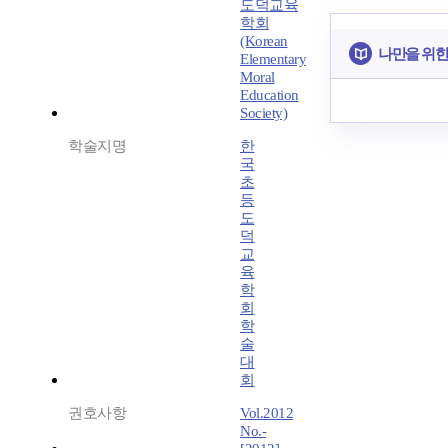
도덕교육
학회
(Korean
나만을 위한
Elementary
Moral
Education
Society)
학술지명
한
국
초
등
도
덕
교
육
학
회
학
술
대
회
권호사항
Vol.2012
No.-