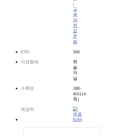
;
교
육
과
정
표
준
화
KDC
300
자료형태
학
술
저
널
수록면
388-
401(14
쪽)
제공처
KISS