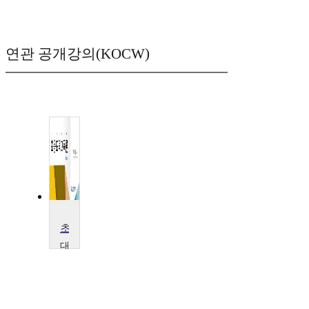
연관 공개강의(KOCW)
초등도덕교육론
대
구
교
육
대
학