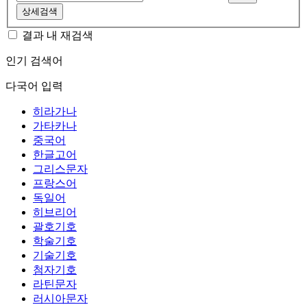
상세검색
결과 내 재검색
인기 검색어
다국어 입력
히라가나
가타카나
중국어
한글고어
그리스문자
프랑스어
독일어
히브리어
괄호기호
학술기호
기술기호
첨자기호
라틴문자
러시아문자