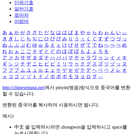
단위기호
일반기호
로마자
아랍어
あ
ぁ
か
が
さ
ざ
た
だ
な
は
ば
ぱ
ま
や
ゃ
ら
わ
ゎ
ん
い
ぃ
き
ぎ
し
じ
ち
ぢ
に
ひ
び
ぴ
み
り
う
ぅ
く
ぐ
す
ず
つ
づ
っ
ぬ
ふ
ぶ
ぷ
む
ゆ
ゅ
る
え
ぇ
け
げ
せ
ぜ
て
で
ね
へ
べ
ぺ
め
れ
お
ぉ
こ
ご
そ
ぞ
と
ど
の
ほ
ぼ
ぽ
も
よ
ょ
ろ
を
ア
ァ
カ
サ
ザ
タ
ダ
ナ
ハ
バ
パ
マ
ヤ
ャ
ラ
ワ
ヮ
ン
イ
ィ
キ
ギ
シ
ジ
チ
ヂ
ニ
ヒ
ビ
ピ
ミ
リ
ウ
ゥ
ク
グ
ス
ズ
ツ
ヅ
ッ
ヌ
フ
ブ
プ
ム
ユ
ュ
ル
エ
ェ
ケ
ゲ
セ
ゼ
テ
デ
ヘ
ベ
ペ
メ
レ
オ
ォ
コ
ゴ
ソ
ゾ
ト
ド
ノ
ホ
ボ
ポ
モ
ヨ
ョ
ロ
ヲ
―
http://chineseinput.net/
에서 pinyin(병음)방식으로 중국어를 변환
할 수 있습니다.
변환된 중국어를 복사하여 사용하시면 됩니다.
예시)
中文 을 입력하시려면
zhongwen
을 입력하시고 space를
누르시면됩니다.