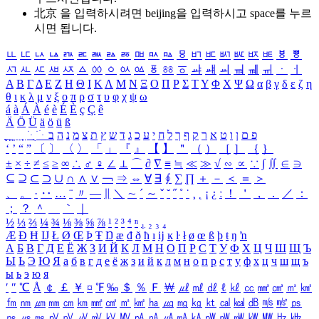
北京 을 입력하시려면
beijing
을 입력하시고 space를 누르
시면 됩니다.
ㅥ
ㅦ
ㅧ
ㅨ
ㅩ
ㅪ
ㅫ
ㅬ
ㅭ
ㅮ
ㅯ
ㅰ
ㅱ
ㅲ
ㅳ
ㅴ
ㅵ
ㅶ
ㅷ
ㅸ
ㅹ
ㅺ
ㅻ
ㅼ
ㅽ
ㅾ
ㅿ
ㆀ
ㆁ
ㆂ
ㆃ
ㆄ
ㆅ
ㆆ
ㆇ
ㆈ
ㆉ
ㆊ
ㆋ
ㆌ
ㆍ
ㆎ
Α
Β
Γ
Δ
Ε
Ζ
Η
Θ
Ι
Κ
Λ
Μ
Ν
Ξ
Ο
Π
Ρ
Σ
Τ
Υ
Φ
Χ
Ψ
Ω
α
β
γ
δ
ε
ζ
η
θ
ι
κ
λ
μ
ν
ξ
ο
π
ρ
σ
τ
υ
φ
χ
ψ
ω
á
à
Á
À
é
è
É
È
ç
Ç
ê
Ä
Ö
Ü
ä
ö
ü
ß
ְ
ֳ
ֲ
ֱ
ָ
ַ
ֵ
ֶ
ִ
ֹ
ּ
ֻ
ׂ
ׁ
ּ
ב
ה
נ
מ
צ
ת
ץ
ש
ד
ג
כ
ע
י
ח
ל
ך
ף
ק
ר
א
ט
ו
ן
ם
פ
‘
’
“
”
〔
〕
〈
〉
「
」
『
』
【
】
＂
（
）
［
］
｛
｝
±
×
÷
≠
≤
≥
∞
∴
♂
♀
∠
⊥
⌒
∂
∇
≡
≒
≪
≫
√
∽
∝
∵
∫
∬
∈
∋
⊆
⊇
⊂
⊃
∪
∩
∧
∨
￢
⇒
⇔
∀
∃
∮
∑
∏
＋
－
＜
＝
＞
、
。
·
‥
…
¨
〃
―
∥
＼
∼
´
～
ˇ
˘
˝
˚
˙
¸
˛
¡
¿
ː
！
＇
，
．
／
：
；
？
＾
＿
｀
｜
½
⅓
⅔
¼
¾
⅛
⅜
⅝
⅞
¹
²
³
⁴
ⁿ
₁
₂
₃
₄
Æ
Ð
Ħ
Ĳ
Ł
Ø
Œ
Þ
Ŧ
Ŋ
æ
đ
ð
ħ
ı
ĳ
ĸ
ŀ
ł
ø
œ
ß
þ
ŧ
ŋ
ŉ
А
Б
В
Г
Д
Е
Ё
Ж
З
И
Й
К
Л
М
Н
О
П
Р
С
Т
У
Ф
Х
Ц
Ч
Ш
Щ
Ъ
Ы
Ь
Э
Ю
Я
а
б
в
г
д
е
ё
ж
з
и
й
к
л
м
н
о
п
р
с
т
у
ф
х
ц
ч
ш
щ
ъ
ы
ь
э
ю
я
′
″
℃
Å
￠
￡
￥
¤
℉
‰
＄
％
Ｆ
￦
㎕
㎖
㎗
ℓ
㎘
㏄
㎣
㎤
㎥
㎦
㎙
㎚
㎛
㎜
㎝
㎞
㎟
㎠
㎡
㎢
㏊
㎍
㎎
㎏
㏏
㎈
㎉
㏈
㎧
㎨
㎰
㎱
㎲
㎳
㎴
㎵
㎶
㎷
㎸
㎹
㎀
㎁
㎂
㎃
㎄
㎺
㎻
㎽
㎾
㎿
㎐
㎑