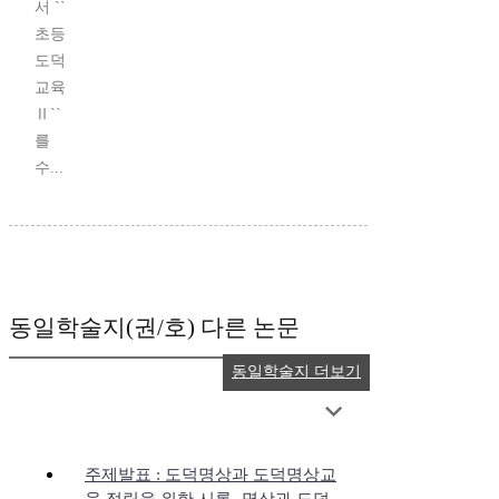
서 ``
초등
도덕
교육
Ⅱ``
를
수...
동일학술지(권/호) 다른 논문
동일학술지 더보기
주제발표 : 도덕명상과 도덕명상교