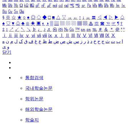
㎒
㎓
㎔
Ω
㏀
㏁
㎊
㎋
㎌
㏖
㏅
㎭
㎮
㎯
㏛
㎩
㎪
㎫
㎬
㏝
㏐
㏓
㏃
㏉
㏜
㏆
§
※
☆
★
○
●
◎
◇
◆
□
■
△
▽
→
←
↑
↓
↔
〓
◁
◀
▷
▶
♤
♠
♡
♥
♧
♣
⊙
◈
▣
◐
◑
▒
▤
▥
▨
▧
▦
▩
♨
☏
☎
☜
☞
¶
†
‡
↕
↗
↙
↖
↘
♭
♩
♪
♬
㉿
㈜
№
㏇
™
㏂
㏘
℡
＃
＆
＊
＠
ª
º
ⅰ
ⅱ
ⅲ
ⅳ
ⅴ
ⅵ
ⅶ
ⅷ
ⅸ
ⅹ
Ⅰ
Ⅱ
Ⅲ
Ⅳ
Ⅴ
Ⅵ
Ⅶ
Ⅷ
Ⅸ
Ⅹ
ا
ب
ت
ث
ج
ح
خ
د
ذ
ر
ز
س
ش
ص
ض
ط
ظ
ع
غ
ف
ق
ک
ل
م
ن
ه
و
ی
닫기
통합검색
국내학술논문
학위논문
해외학술논문
학술지