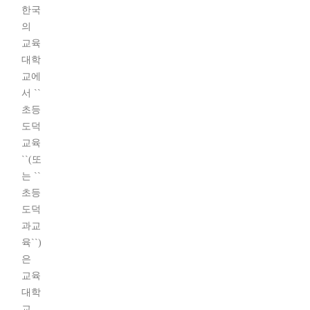
한국
의
교육
대학
교에
서 ``
초등
도덕
교육
``(또
는 ``
초등
도덕
과교
육``)
은
교육
대학
교