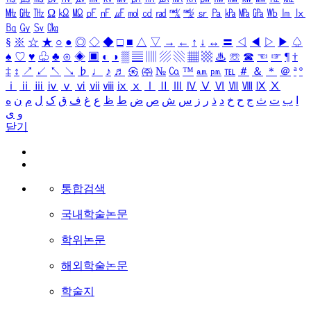
㎒
㎓
㎔
Ω
㏀
㏁
㎊
㎋
㎌
㏖
㏅
㎭
㎮
㎯
㏛
㎩
㎪
㎫
㎬
㏝
㏐
㏓
㏃
㏉
㏜
㏆
§
※
☆
★
○
●
◎
◇
◆
□
■
△
▽
→
←
↑
↓
↔
〓
◁
◀
▷
▶
♤
♠
♡
♥
♧
♣
⊙
◈
▣
◐
◑
▒
▤
▥
▨
▧
▦
▩
♨
☏
☎
☜
☞
¶
†
‡
↕
↗
↙
↖
↘
♭
♩
♪
♬
㉿
㈜
№
㏇
™
㏂
㏘
℡
＃
＆
＊
＠
ª
º
ⅰ
ⅱ
ⅲ
ⅳ
ⅴ
ⅵ
ⅶ
ⅷ
ⅸ
ⅹ
Ⅰ
Ⅱ
Ⅲ
Ⅳ
Ⅴ
Ⅵ
Ⅶ
Ⅷ
Ⅸ
Ⅹ
ا
ب
ت
ث
ج
ح
خ
د
ذ
ر
ز
س
ش
ص
ض
ط
ظ
ع
غ
ف
ق
ک
ل
م
ن
ه
و
ی
닫기
통합검색
국내학술논문
학위논문
해외학술논문
학술지