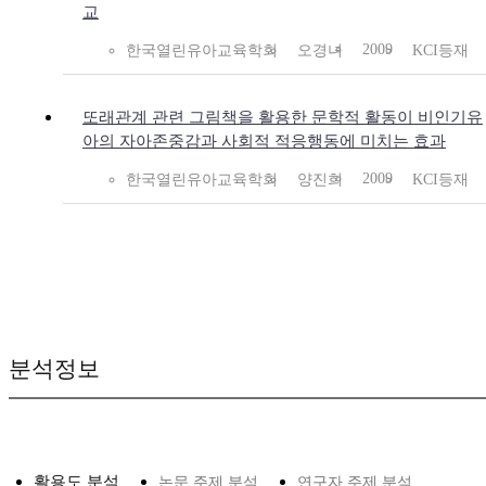
교
2009
한국열린유아교육학회
오경녀
KCI등재
또래관계 관련 그림책을 활용한 문학적 활동이 비인기유
아의 자아존중감과 사회적 적응행동에 미치는 효과
2009
한국열린유아교육학회
양진희
KCI등재
분석정보
활용도 분석
논문 주제 분석
연구자 주제 분석