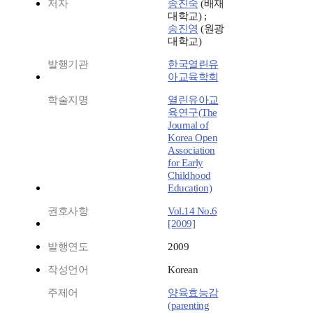
저자
송진숙
(배재
대학교) ;
송진영
(원광
대학교)
발행기관
한국열린유
아교육학회
학술지명
열린유아교
육연구(The
Journal of
Korea Open
Association
for Early
Childhood
Education)
권호사항
Vol.14 No.6
[2009]
발행연도
2009
작성언어
Korean
주제어
양육효능감
(parenting