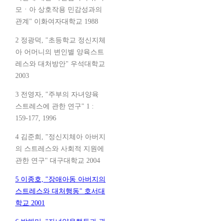
모ㆍ아 상호작용 민감성과의
관계" 이화여자대학교 1988
2 정광덕, "초등학교 정신지체
아 어머니의 변인별 양육스트
레스와 대처방안" 우석대학교
2003
3 전영자, "주부의 자녀양육
스트레스에 관한 연구" 1 :
159-177, 1996
4 김준희, "정신지체아 아버지
의 스트레스와 사회적 지원에
관한 연구" 대구대학교 2004
5 이종호, "장애아동 아버지의
스트레스와 대처행동" 호서대
학교 2001