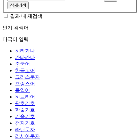
상세검색
결과 내 재검색
인기 검색어
다국어 입력
히라가나
가타카나
중국어
한글고어
그리스문자
프랑스어
독일어
히브리어
괄호기호
학술기호
기술기호
첨자기호
라틴문자
러시아문자