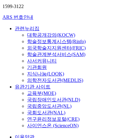
1599-3122
ARS 번호안내
관련누리집
대학공개강의(KOCW)
학술정보통계시스템(Rinfo)
외국학술지지원센터(FRIC)
학술관계분석서비스(SAM)
사서커뮤니티
기관회원
지식나눔(LOOK)
의학전자도서관(MEDLIS)
유관기관 사이트
교육부(MOE)
국립장애인도서관(NLD)
국립중앙도서관(NL)
국회도서관(NAL)
연구윤리정보포털(CRE)
사이언스온 (ScienceON)
이용약관