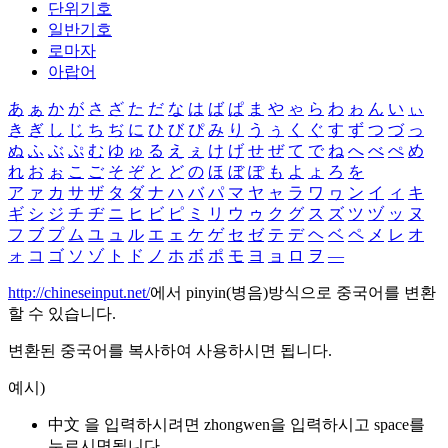
단위기호
일반기호
로마자
아랍어
あ
ぁ
か
が
さ
ざ
た
だ
な
は
ば
ぱ
ま
や
ゃ
ら
わ
ゎ
ん
い
ぃ
き
ぎ
し
じ
ち
ぢ
に
ひ
び
ぴ
み
り
う
ぅ
く
ぐ
す
ず
つ
づ
っ
ぬ
ふ
ぶ
ぷ
む
ゆ
ゅ
る
え
ぇ
け
げ
せ
ぜ
て
で
ね
へ
べ
ぺ
め
れ
お
ぉ
こ
ご
そ
ぞ
と
ど
の
ほ
ぼ
ぽ
も
よ
ょ
ろ
を
ア
ァ
カ
サ
ザ
タ
ダ
ナ
ハ
バ
パ
マ
ヤ
ャ
ラ
ワ
ヮ
ン
イ
ィ
キ
ギ
シ
ジ
チ
ヂ
ニ
ヒ
ビ
ピ
ミ
リ
ウ
ゥ
ク
グ
ス
ズ
ツ
ヅ
ッ
ヌ
フ
ブ
プ
ム
ユ
ュ
ル
エ
ェ
ケ
ゲ
セ
ゼ
テ
デ
ヘ
ベ
ペ
メ
レ
オ
ォ
コ
ゴ
ソ
ゾ
ト
ド
ノ
ホ
ボ
ポ
モ
ヨ
ョ
ロ
ヲ
―
http://chineseinput.net/
에서 pinyin(병음)방식으로 중국어를 변환
할 수 있습니다.
변환된 중국어를 복사하여 사용하시면 됩니다.
예시)
中文 을 입력하시려면
zhongwen
을 입력하시고 space를
누르시면됩니다.