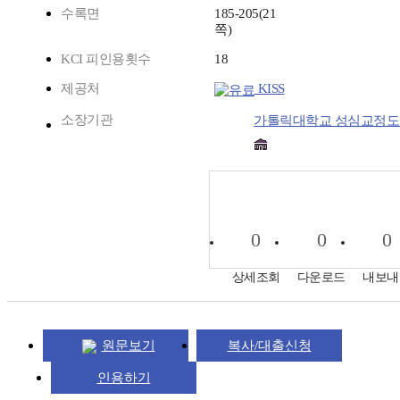
수록면
185-205(21
쪽)
KCI 피인용횟수
18
제공처
KISS
소장기관
가톨릭대학교 성심교정
0
0
0
상세조회
다운로드
내보내
원문보기
복사/대출신청
인용하기