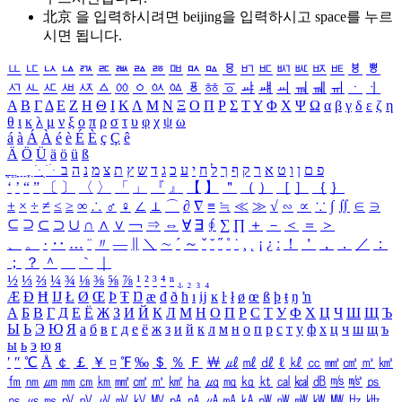
北京 을 입력하시려면
beijing
을 입력하시고 space를 누르
시면 됩니다.
ㅥ
ㅦ
ㅧ
ㅨ
ㅩ
ㅪ
ㅫ
ㅬ
ㅭ
ㅮ
ㅯ
ㅰ
ㅱ
ㅲ
ㅳ
ㅴ
ㅵ
ㅶ
ㅷ
ㅸ
ㅹ
ㅺ
ㅻ
ㅼ
ㅽ
ㅾ
ㅿ
ㆀ
ㆁ
ㆂ
ㆃ
ㆄ
ㆅ
ㆆ
ㆇ
ㆈ
ㆉ
ㆊ
ㆋ
ㆌ
ㆍ
ㆎ
Α
Β
Γ
Δ
Ε
Ζ
Η
Θ
Ι
Κ
Λ
Μ
Ν
Ξ
Ο
Π
Ρ
Σ
Τ
Υ
Φ
Χ
Ψ
Ω
α
β
γ
δ
ε
ζ
η
θ
ι
κ
λ
μ
ν
ξ
ο
π
ρ
σ
τ
υ
φ
χ
ψ
ω
á
à
Á
À
é
è
É
È
ç
Ç
ê
Ä
Ö
Ü
ä
ö
ü
ß
ְ
ֳ
ֲ
ֱ
ָ
ַ
ֵ
ֶ
ִ
ֹ
ּ
ֻ
ׂ
ׁ
ּ
ב
ה
נ
מ
צ
ת
ץ
ש
ד
ג
כ
ע
י
ח
ל
ך
ף
ק
ר
א
ט
ו
ן
ם
פ
‘
’
“
”
〔
〕
〈
〉
「
」
『
』
【
】
＂
（
）
［
］
｛
｝
±
×
÷
≠
≤
≥
∞
∴
♂
♀
∠
⊥
⌒
∂
∇
≡
≒
≪
≫
√
∽
∝
∵
∫
∬
∈
∋
⊆
⊇
⊂
⊃
∪
∩
∧
∨
￢
⇒
⇔
∀
∃
∮
∑
∏
＋
－
＜
＝
＞
、
。
·
‥
…
¨
〃
―
∥
＼
∼
´
～
ˇ
˘
˝
˚
˙
¸
˛
¡
¿
ː
！
＇
，
．
／
：
；
？
＾
＿
｀
｜
½
⅓
⅔
¼
¾
⅛
⅜
⅝
⅞
¹
²
³
⁴
ⁿ
₁
₂
₃
₄
Æ
Ð
Ħ
Ĳ
Ł
Ø
Œ
Þ
Ŧ
Ŋ
æ
đ
ð
ħ
ı
ĳ
ĸ
ŀ
ł
ø
œ
ß
þ
ŧ
ŋ
ŉ
А
Б
В
Г
Д
Е
Ё
Ж
З
И
Й
К
Л
М
Н
О
П
Р
С
Т
У
Ф
Х
Ц
Ч
Ш
Щ
Ъ
Ы
Ь
Э
Ю
Я
а
б
в
г
д
е
ё
ж
з
и
й
к
л
м
н
о
п
р
с
т
у
ф
х
ц
ч
ш
щ
ъ
ы
ь
э
ю
я
′
″
℃
Å
￠
￡
￥
¤
℉
‰
＄
％
Ｆ
￦
㎕
㎖
㎗
ℓ
㎘
㏄
㎣
㎤
㎥
㎦
㎙
㎚
㎛
㎜
㎝
㎞
㎟
㎠
㎡
㎢
㏊
㎍
㎎
㎏
㏏
㎈
㎉
㏈
㎧
㎨
㎰
㎱
㎲
㎳
㎴
㎵
㎶
㎷
㎸
㎹
㎀
㎁
㎂
㎃
㎄
㎺
㎻
㎽
㎾
㎿
㎐
㎑