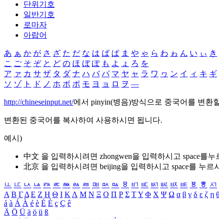
단위기호
일반기호
로마자
아랍어
あ
ぁ
か
が
さ
ざ
た
だ
な
は
ば
ぱ
ま
や
ゃ
ら
わ
ゎ
ん
い
ぃ
き
こ
ご
そ
ぞ
と
ど
の
ほ
ぼ
ぽ
も
よ
ょ
ろ
を
ア
ァ
カ
サ
ザ
タ
ダ
ナ
ハ
バ
パ
マ
ヤ
ャ
ラ
ワ
ヮ
ン
イ
ィ
キ
ギ
ソ
ゾ
ト
ド
ノ
ホ
ボ
ポ
モ
ヨ
ョ
ロ
ヲ
―
http://chineseinput.net/
에서 pinyin(병음)방식으로 중국어를 변환
변환된 중국어를 복사하여 사용하시면 됩니다.
예시)
中文 을 입력하시려면
zhongwen
을 입력하시고 space를
北京 을 입력하시려면
beijing
을 입력하시고 space를 누르
ㅥ
ㅦ
ㅧ
ㅨ
ㅩ
ㅪ
ㅫ
ㅬ
ㅭ
ㅮ
ㅯ
ㅰ
ㅱ
ㅲ
ㅳ
ㅴ
ㅵ
ㅶ
ㅷ
ㅸ
ㅹ
ㅺ
Α
Β
Γ
Δ
Ε
Ζ
Η
Θ
Ι
Κ
Λ
Μ
Ν
Ξ
Ο
Π
Ρ
Σ
Τ
Υ
Φ
Χ
Ψ
Ω
α
β
γ
δ
ε
ζ
η
á
à
Á
À
é
è
É
È
ç
Ç
ê
Ä
Ö
Ü
ä
ö
ü
ß