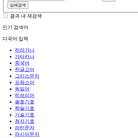
상세검색
결과 내 재검색
인기 검색어
다국어 입력
히라가나
가타카나
중국어
한글고어
그리스문자
프랑스어
독일어
히브리어
괄호기호
학술기호
기술기호
첨자기호
라틴문자
러시아문자