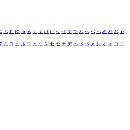
ぶ
ぷ
む
ゆ
ゅ
る
え
ぇ
け
げ
せ
ぜ
て
で
ね
へ
べ
ぺ
め
れ
お
ぉ
プ
ム
ユ
ュ
ル
エ
ェ
ケ
ゲ
セ
ゼ
テ
デ
ヘ
ベ
ペ
メ
レ
オ
ォ
コ
ゴ