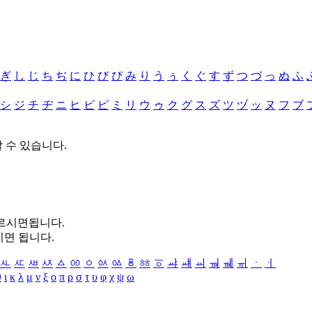
ぎ
し
じ
ち
ぢ
に
ひ
び
ぴ
み
り
う
ぅ
く
ぐ
す
ず
つ
づ
っ
ぬ
ふ
シ
ジ
チ
ヂ
ニ
ヒ
ビ
ピ
ミ
リ
ウ
ゥ
ク
グ
ス
ズ
ツ
ヅ
ッ
ヌ
フ
ブ
할 수 있습니다.
누르시면됩니다.
시면 됩니다.
ㅻ
ㅼ
ㅽ
ㅾ
ㅿ
ㆀ
ㆁ
ㆂ
ㆃ
ㆄ
ㆅ
ㆆ
ㆇ
ㆈ
ㆉ
ㆊ
ㆋ
ㆌ
ㆍ
ㆎ
θ
ι
κ
λ
μ
ν
ξ
ο
π
ρ
σ
τ
υ
φ
χ
ψ
ω