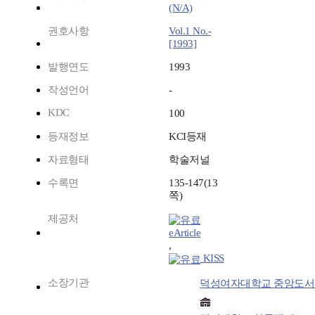
(N/A)
권호사항
Vol.1 No.-
[1993]
발행연도
1993
작성언어
-
KDC
100
등재정보
KCI등재
자료형태
학술저널
수록면
135-147(13
쪽)
제공처
eArticle
,
KISS
소장기관
덕성여자대학교 중앙도서