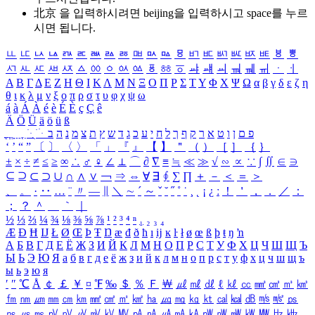
北京 을 입력하시려면
beijing
을 입력하시고 space를 누르
시면 됩니다.
ㅥ
ㅦ
ㅧ
ㅨ
ㅩ
ㅪ
ㅫ
ㅬ
ㅭ
ㅮ
ㅯ
ㅰ
ㅱ
ㅲ
ㅳ
ㅴ
ㅵ
ㅶ
ㅷ
ㅸ
ㅹ
ㅺ
ㅻ
ㅼ
ㅽ
ㅾ
ㅿ
ㆀ
ㆁ
ㆂ
ㆃ
ㆄ
ㆅ
ㆆ
ㆇ
ㆈ
ㆉ
ㆊ
ㆋ
ㆌ
ㆍ
ㆎ
Α
Β
Γ
Δ
Ε
Ζ
Η
Θ
Ι
Κ
Λ
Μ
Ν
Ξ
Ο
Π
Ρ
Σ
Τ
Υ
Φ
Χ
Ψ
Ω
α
β
γ
δ
ε
ζ
η
θ
ι
κ
λ
μ
ν
ξ
ο
π
ρ
σ
τ
υ
φ
χ
ψ
ω
á
à
Á
À
é
è
É
È
ç
Ç
ê
Ä
Ö
Ü
ä
ö
ü
ß
ְ
ֳ
ֲ
ֱ
ָ
ַ
ֵ
ֶ
ִ
ֹ
ּ
ֻ
ׂ
ׁ
ּ
ב
ה
נ
מ
צ
ת
ץ
ש
ד
ג
כ
ע
י
ח
ל
ך
ף
ק
ר
א
ט
ו
ן
ם
פ
‘
’
“
”
〔
〕
〈
〉
「
」
『
』
【
】
＂
（
）
［
］
｛
｝
±
×
÷
≠
≤
≥
∞
∴
♂
♀
∠
⊥
⌒
∂
∇
≡
≒
≪
≫
√
∽
∝
∵
∫
∬
∈
∋
⊆
⊇
⊂
⊃
∪
∩
∧
∨
￢
⇒
⇔
∀
∃
∮
∑
∏
＋
－
＜
＝
＞
、
。
·
‥
…
¨
〃
―
∥
＼
∼
´
～
ˇ
˘
˝
˚
˙
¸
˛
¡
¿
ː
！
＇
，
．
／
：
；
？
＾
＿
｀
｜
½
⅓
⅔
¼
¾
⅛
⅜
⅝
⅞
¹
²
³
⁴
ⁿ
₁
₂
₃
₄
Æ
Ð
Ħ
Ĳ
Ł
Ø
Œ
Þ
Ŧ
Ŋ
æ
đ
ð
ħ
ı
ĳ
ĸ
ŀ
ł
ø
œ
ß
þ
ŧ
ŋ
ŉ
А
Б
В
Г
Д
Е
Ё
Ж
З
И
Й
К
Л
М
Н
О
П
Р
С
Т
У
Ф
Х
Ц
Ч
Ш
Щ
Ъ
Ы
Ь
Э
Ю
Я
а
б
в
г
д
е
ё
ж
з
и
й
к
л
м
н
о
п
р
с
т
у
ф
х
ц
ч
ш
щ
ъ
ы
ь
э
ю
я
′
″
℃
Å
￠
￡
￥
¤
℉
‰
＄
％
Ｆ
￦
㎕
㎖
㎗
ℓ
㎘
㏄
㎣
㎤
㎥
㎦
㎙
㎚
㎛
㎜
㎝
㎞
㎟
㎠
㎡
㎢
㏊
㎍
㎎
㎏
㏏
㎈
㎉
㏈
㎧
㎨
㎰
㎱
㎲
㎳
㎴
㎵
㎶
㎷
㎸
㎹
㎀
㎁
㎂
㎃
㎄
㎺
㎻
㎽
㎾
㎿
㎐
㎑