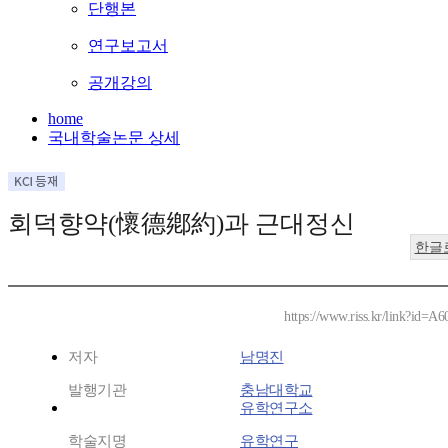
단행본
연구보고서
공개강의
home
국내학술논문 상세
회덕향약(懷德鄕約)과 근대정신
한글
https://www.riss.kr/link?id=A
저자
남명진
발행기관
충남대학교
유학연구소
학술지명
유학연구