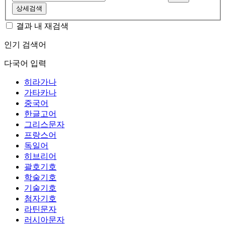
상세검색
결과 내 재검색
인기 검색어
다국어 입력
히라가나
가타카나
중국어
한글고어
그리스문자
프랑스어
독일어
히브리어
괄호기호
학술기호
기술기호
첨자기호
라틴문자
러시아문자