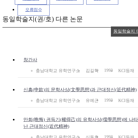
오류접수
동일학술지(권/호) 다른 논문
동일학술지 
창간사
1993
충남대학교 유학연구소
김길학
KCI등재
신흠(申欽)의 문학사상(文學思想)과 근대정신(近代精神)
1993
충남대학교 유학연구소
유예근
KCI등재
만회(晩悔) 권득기(權得己)의 유학사상(儒學思想)에 나타
난 근대정신(近代精神)
1993
충남대학교 유학연구소
신동호
KCI등재