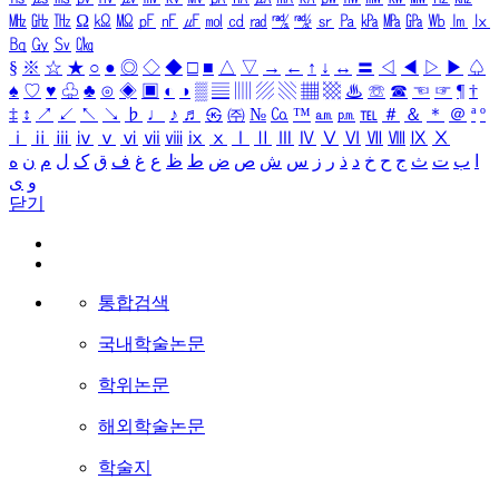
㎒
㎓
㎔
Ω
㏀
㏁
㎊
㎋
㎌
㏖
㏅
㎭
㎮
㎯
㏛
㎩
㎪
㎫
㎬
㏝
㏐
㏓
㏃
㏉
㏜
㏆
§
※
☆
★
○
●
◎
◇
◆
□
■
△
▽
→
←
↑
↓
↔
〓
◁
◀
▷
▶
♤
♠
♡
♥
♧
♣
⊙
◈
▣
◐
◑
▒
▤
▥
▨
▧
▦
▩
♨
☏
☎
☜
☞
¶
†
‡
↕
↗
↙
↖
↘
♭
♩
♪
♬
㉿
㈜
№
㏇
™
㏂
㏘
℡
＃
＆
＊
＠
ª
º
ⅰ
ⅱ
ⅲ
ⅳ
ⅴ
ⅵ
ⅶ
ⅷ
ⅸ
ⅹ
Ⅰ
Ⅱ
Ⅲ
Ⅳ
Ⅴ
Ⅵ
Ⅶ
Ⅷ
Ⅸ
Ⅹ
ا
ب
ت
ث
ج
ح
خ
د
ذ
ر
ز
س
ش
ص
ض
ط
ظ
ع
غ
ف
ق
ک
ل
م
ن
ه
و
ی
닫기
통합검색
국내학술논문
학위논문
해외학술논문
학술지