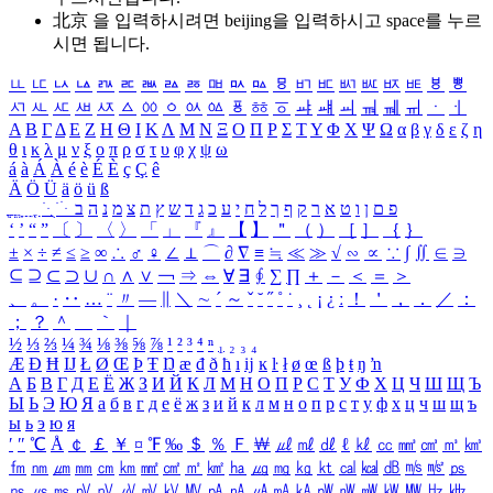
北京 을 입력하시려면
beijing
을 입력하시고 space를 누르
시면 됩니다.
ㅥ
ㅦ
ㅧ
ㅨ
ㅩ
ㅪ
ㅫ
ㅬ
ㅭ
ㅮ
ㅯ
ㅰ
ㅱ
ㅲ
ㅳ
ㅴ
ㅵ
ㅶ
ㅷ
ㅸ
ㅹ
ㅺ
ㅻ
ㅼ
ㅽ
ㅾ
ㅿ
ㆀ
ㆁ
ㆂ
ㆃ
ㆄ
ㆅ
ㆆ
ㆇ
ㆈ
ㆉ
ㆊ
ㆋ
ㆌ
ㆍ
ㆎ
Α
Β
Γ
Δ
Ε
Ζ
Η
Θ
Ι
Κ
Λ
Μ
Ν
Ξ
Ο
Π
Ρ
Σ
Τ
Υ
Φ
Χ
Ψ
Ω
α
β
γ
δ
ε
ζ
η
θ
ι
κ
λ
μ
ν
ξ
ο
π
ρ
σ
τ
υ
φ
χ
ψ
ω
á
à
Á
À
é
è
É
È
ç
Ç
ê
Ä
Ö
Ü
ä
ö
ü
ß
ְ
ֳ
ֲ
ֱ
ָ
ַ
ֵ
ֶ
ִ
ֹ
ּ
ֻ
ׂ
ׁ
ּ
ב
ה
נ
מ
צ
ת
ץ
ש
ד
ג
כ
ע
י
ח
ל
ך
ף
ק
ר
א
ט
ו
ן
ם
פ
‘
’
“
”
〔
〕
〈
〉
「
」
『
』
【
】
＂
（
）
［
］
｛
｝
±
×
÷
≠
≤
≥
∞
∴
♂
♀
∠
⊥
⌒
∂
∇
≡
≒
≪
≫
√
∽
∝
∵
∫
∬
∈
∋
⊆
⊇
⊂
⊃
∪
∩
∧
∨
￢
⇒
⇔
∀
∃
∮
∑
∏
＋
－
＜
＝
＞
、
。
·
‥
…
¨
〃
―
∥
＼
∼
´
～
ˇ
˘
˝
˚
˙
¸
˛
¡
¿
ː
！
＇
，
．
／
：
；
？
＾
＿
｀
｜
½
⅓
⅔
¼
¾
⅛
⅜
⅝
⅞
¹
²
³
⁴
ⁿ
₁
₂
₃
₄
Æ
Ð
Ħ
Ĳ
Ł
Ø
Œ
Þ
Ŧ
Ŋ
æ
đ
ð
ħ
ı
ĳ
ĸ
ŀ
ł
ø
œ
ß
þ
ŧ
ŋ
ŉ
А
Б
В
Г
Д
Е
Ё
Ж
З
И
Й
К
Л
М
Н
О
П
Р
С
Т
У
Ф
Х
Ц
Ч
Ш
Щ
Ъ
Ы
Ь
Э
Ю
Я
а
б
в
г
д
е
ё
ж
з
и
й
к
л
м
н
о
п
р
с
т
у
ф
х
ц
ч
ш
щ
ъ
ы
ь
э
ю
я
′
″
℃
Å
￠
￡
￥
¤
℉
‰
＄
％
Ｆ
￦
㎕
㎖
㎗
ℓ
㎘
㏄
㎣
㎤
㎥
㎦
㎙
㎚
㎛
㎜
㎝
㎞
㎟
㎠
㎡
㎢
㏊
㎍
㎎
㎏
㏏
㎈
㎉
㏈
㎧
㎨
㎰
㎱
㎲
㎳
㎴
㎵
㎶
㎷
㎸
㎹
㎀
㎁
㎂
㎃
㎄
㎺
㎻
㎽
㎾
㎿
㎐
㎑