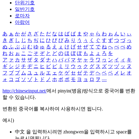
단위기호
일반기호
로마자
아랍어
あ
ぁ
か
が
さ
ざ
た
だ
な
は
ば
ぱ
ま
や
ゃ
ら
わ
ゎ
ん
い
ぃ
き
ぎ
し
じ
ち
ぢ
に
ひ
び
ぴ
み
り
う
ぅ
く
ぐ
す
ず
つ
づ
っ
ぬ
ふ
ぶ
ぷ
む
ゆ
ゅ
る
え
ぇ
け
げ
せ
ぜ
て
で
ね
へ
べ
ぺ
め
れ
お
ぉ
こ
ご
そ
ぞ
と
ど
の
ほ
ぼ
ぽ
も
よ
ょ
ろ
を
ア
ァ
カ
サ
ザ
タ
ダ
ナ
ハ
バ
パ
マ
ヤ
ャ
ラ
ワ
ヮ
ン
イ
ィ
キ
ギ
シ
ジ
チ
ヂ
ニ
ヒ
ビ
ピ
ミ
リ
ウ
ゥ
ク
グ
ス
ズ
ツ
ヅ
ッ
ヌ
フ
ブ
プ
ム
ユ
ュ
ル
エ
ェ
ケ
ゲ
セ
ゼ
テ
デ
ヘ
ベ
ペ
メ
レ
オ
ォ
コ
ゴ
ソ
ゾ
ト
ド
ノ
ホ
ボ
ポ
モ
ヨ
ョ
ロ
ヲ
―
http://chineseinput.net/
에서 pinyin(병음)방식으로 중국어를 변환
할 수 있습니다.
변환된 중국어를 복사하여 사용하시면 됩니다.
예시)
中文 을 입력하시려면
zhongwen
을 입력하시고 space를
누르시면됩니다.