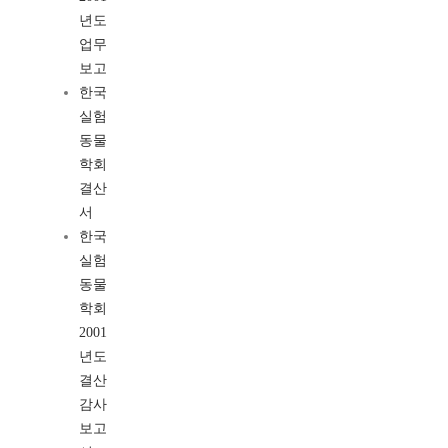
년도
업무
보고
한국
실험
동물
학회
결산
서
한국
실험
동물
학회
2001
년도
결산
감사
보고