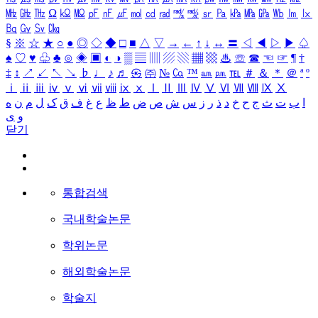
㎒
㎓
㎔
Ω
㏀
㏁
㎊
㎋
㎌
㏖
㏅
㎭
㎮
㎯
㏛
㎩
㎪
㎫
㎬
㏝
㏐
㏓
㏃
㏉
㏜
㏆
§
※
☆
★
○
●
◎
◇
◆
□
■
△
▽
→
←
↑
↓
↔
〓
◁
◀
▷
▶
♤
♠
♡
♥
♧
♣
⊙
◈
▣
◐
◑
▒
▤
▥
▨
▧
▦
▩
♨
☏
☎
☜
☞
¶
†
‡
↕
↗
↙
↖
↘
♭
♩
♪
♬
㉿
㈜
№
㏇
™
㏂
㏘
℡
＃
＆
＊
＠
ª
º
ⅰ
ⅱ
ⅲ
ⅳ
ⅴ
ⅵ
ⅶ
ⅷ
ⅸ
ⅹ
Ⅰ
Ⅱ
Ⅲ
Ⅳ
Ⅴ
Ⅵ
Ⅶ
Ⅷ
Ⅸ
Ⅹ
ا
ب
ت
ث
ج
ح
خ
د
ذ
ر
ز
س
ش
ص
ض
ط
ظ
ع
غ
ف
ق
ک
ل
م
ن
ه
و
ی
닫기
통합검색
국내학술논문
학위논문
해외학술논문
학술지