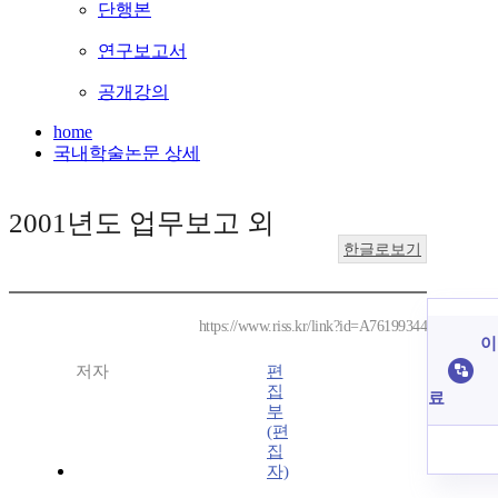
단행본
연구보고서
공개강의
home
국내학술논문 상세
2001년도 업무보고 외
한글로보기
https://www.riss.kr/link?id=A76199344
이
저자
편
집
료
부
(편
집
자)