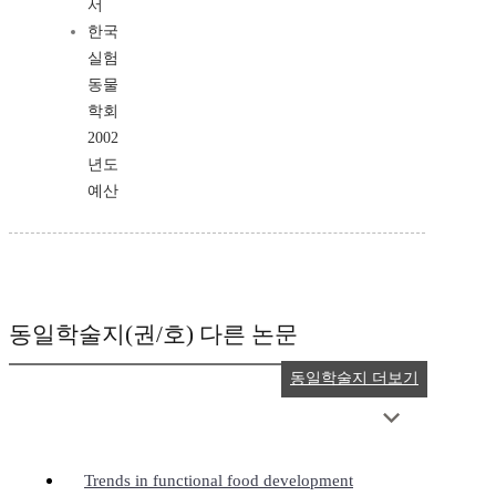
서
한국
실험
동물
학회
2002
년도
예산
동일학술지(권/호) 다른 논문
동일학술지 더보기
Trends in functional food development