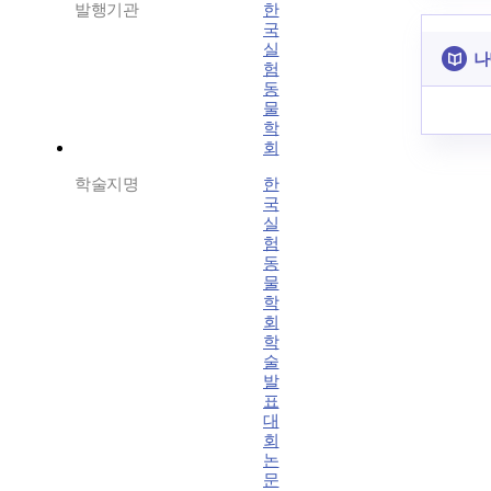
발행기관
한
국
실
나
험
동
물
학
회
학술지명
한
국
실
험
동
물
학
회
학
술
발
표
대
회
논
문