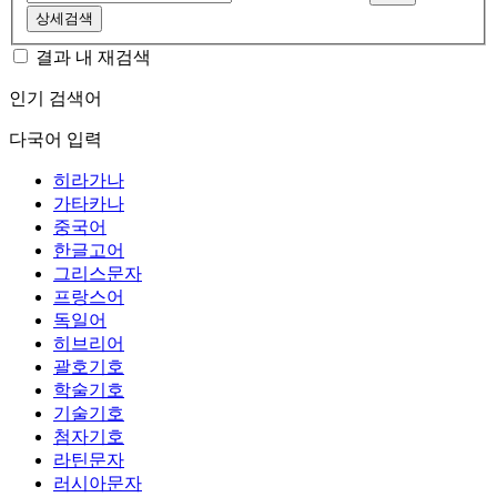
상세검색
결과 내 재검색
인기 검색어
다국어 입력
히라가나
가타카나
중국어
한글고어
그리스문자
프랑스어
독일어
히브리어
괄호기호
학술기호
기술기호
첨자기호
라틴문자
러시아문자