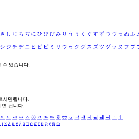
ぎ
し
じ
ち
ぢ
に
ひ
び
ぴ
み
り
う
ぅ
く
ぐ
す
ず
つ
づ
っ
ぬ
ふ
シ
ジ
チ
ヂ
ニ
ヒ
ビ
ピ
ミ
リ
ウ
ゥ
ク
グ
ス
ズ
ツ
ヅ
ッ
ヌ
フ
ブ
할 수 있습니다.
누르시면됩니다.
시면 됩니다.
ㅻ
ㅼ
ㅽ
ㅾ
ㅿ
ㆀ
ㆁ
ㆂ
ㆃ
ㆄ
ㆅ
ㆆ
ㆇ
ㆈ
ㆉ
ㆊ
ㆋ
ㆌ
ㆍ
ㆎ
θ
ι
κ
λ
μ
ν
ξ
ο
π
ρ
σ
τ
υ
φ
χ
ψ
ω