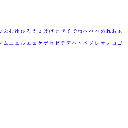
ぶ
ぷ
む
ゆ
ゅ
る
え
ぇ
け
げ
せ
ぜ
て
で
ね
へ
べ
ぺ
め
れ
お
ぉ
プ
ム
ユ
ュ
ル
エ
ェ
ケ
ゲ
セ
ゼ
テ
デ
ヘ
ベ
ペ
メ
レ
オ
ォ
コ
ゴ