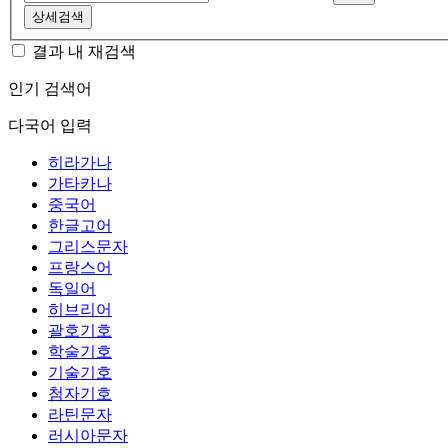
상세검색
결과 내 재검색
인기 검색어
다국어 입력
히라가나
가타카나
중국어
한글고어
그리스문자
프랑스어
독일어
히브리어
괄호기호
학술기호
기술기호
첨자기호
라틴문자
러시아문자