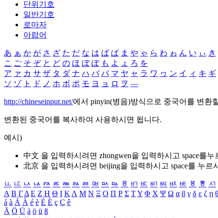
단위기호
일반기호
로마자
아랍어
あ
ぁ
か
が
さ
ざ
た
だ
な
は
ば
ぱ
ま
や
ゃ
ら
わ
ゎ
ん
い
ぃ
き
こ
ご
そ
ぞ
と
ど
の
ほ
ぼ
ぽ
も
よ
ょ
ろ
を
ア
ァ
カ
サ
ザ
タ
ダ
ナ
ハ
バ
パ
マ
ヤ
ャ
ラ
ワ
ヮ
ン
イ
ィ
キ
ギ
ソ
ゾ
ト
ド
ノ
ホ
ボ
ポ
モ
ヨ
ョ
ロ
ヲ
―
http://chineseinput.net/
에서 pinyin(병음)방식으로 중국어를 변환
변환된 중국어를 복사하여 사용하시면 됩니다.
예시)
中文 을 입력하시려면
zhongwen
을 입력하시고 space를
北京 을 입력하시려면
beijing
을 입력하시고 space를 누르
ㅥ
ㅦ
ㅧ
ㅨ
ㅩ
ㅪ
ㅫ
ㅬ
ㅭ
ㅮ
ㅯ
ㅰ
ㅱ
ㅲ
ㅳ
ㅴ
ㅵ
ㅶ
ㅷ
ㅸ
ㅹ
ㅺ
Α
Β
Γ
Δ
Ε
Ζ
Η
Θ
Ι
Κ
Λ
Μ
Ν
Ξ
Ο
Π
Ρ
Σ
Τ
Υ
Φ
Χ
Ψ
Ω
α
β
γ
δ
ε
ζ
η
á
à
Á
À
é
è
É
È
ç
Ç
ê
Ä
Ö
Ü
ä
ö
ü
ß