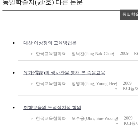
동일학술지(권/호) 다른 논문
동일학
대산 이상정의 교육방법론
2009
한국교육철학회
정낙찬(Jung Nak-Chan)
K
유가(儒家)의 생사관을 통해 본 죽음교육
2009
한국교육철학회
정영희(Jung, Young-Hee)
KCI등
취향교육의 도덕정치적 함의
2009
한국교육철학회
오수웅(Ohrr, Sue-Woong)
KCI등