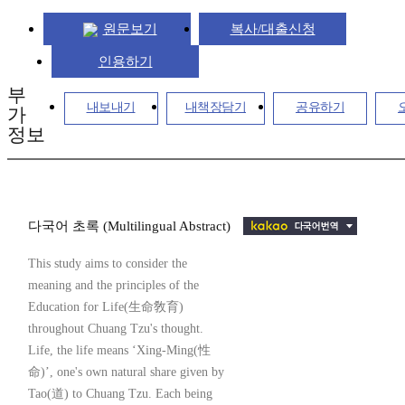
원문보기
복사/대출신청
인용하기
부
내보내기
내책장담기
공유하기
가
정보
다국어 초록 (Multilingual Abstract)
This study aims to consider the
meaning and the principles of the
Education for Life(生命敎育)
throughout Chuang Tzu's thought.
Life, the life means ‘Xing-Ming(性
命)’, one's own natural share given by
Tao(道) to Chuang Tzu. Each being