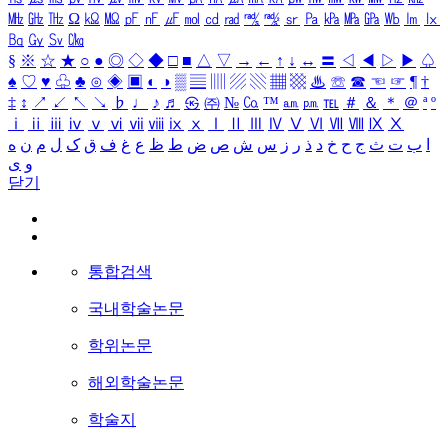
㎒
㎓
㎔
Ω
㏀
㏁
㎊
㎋
㎌
㏖
㏅
㎭
㎮
㎯
㏛
㎩
㎪
㎫
㎬
㏝
㏐
㏓
㏃
㏉
㏜
㏆
§
※
☆
★
○
●
◎
◇
◆
□
■
△
▽
→
←
↑
↓
↔
〓
◁
◀
▷
▶
♤
♠
♡
♥
♧
♣
⊙
◈
▣
◐
◑
▒
▤
▥
▨
▧
▦
▩
♨
☏
☎
☜
☞
¶
†
‡
↕
↗
↙
↖
↘
♭
♩
♪
♬
㉿
㈜
№
㏇
™
㏂
㏘
℡
＃
＆
＊
＠
ª
º
ⅰ
ⅱ
ⅲ
ⅳ
ⅴ
ⅵ
ⅶ
ⅷ
ⅸ
ⅹ
Ⅰ
Ⅱ
Ⅲ
Ⅳ
Ⅴ
Ⅵ
Ⅶ
Ⅷ
Ⅸ
Ⅹ
ا
ب
ت
ث
ج
ح
خ
د
ذ
ر
ز
س
ش
ص
ض
ط
ظ
ع
غ
ف
ق
ک
ل
م
ن
ه
و
ی
닫기
통합검색
국내학술논문
학위논문
해외학술논문
학술지