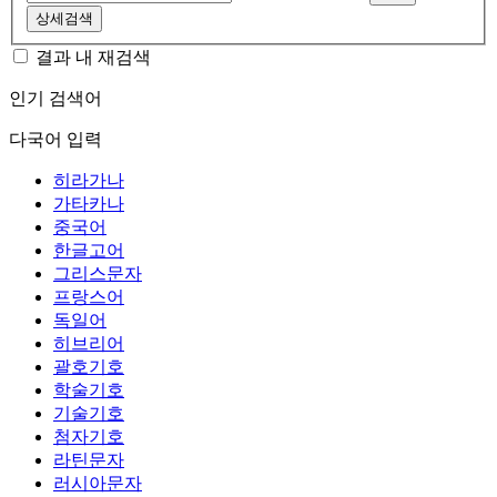
상세검색
결과 내 재검색
인기 검색어
다국어 입력
히라가나
가타카나
중국어
한글고어
그리스문자
프랑스어
독일어
히브리어
괄호기호
학술기호
기술기호
첨자기호
라틴문자
러시아문자