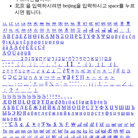
北京 을 입력하시려면
beijing
을 입력하시고 space를 누르
시면 됩니다.
ㅥ
ㅦ
ㅧ
ㅨ
ㅩ
ㅪ
ㅫ
ㅬ
ㅭ
ㅮ
ㅯ
ㅰ
ㅱ
ㅲ
ㅳ
ㅴ
ㅵ
ㅶ
ㅷ
ㅸ
ㅹ
ㅺ
ㅻ
ㅼ
ㅽ
ㅾ
ㅿ
ㆀ
ㆁ
ㆂ
ㆃ
ㆄ
ㆅ
ㆆ
ㆇ
ㆈ
ㆉ
ㆊ
ㆋ
ㆌ
ㆍ
ㆎ
Α
Β
Γ
Δ
Ε
Ζ
Η
Θ
Ι
Κ
Λ
Μ
Ν
Ξ
Ο
Π
Ρ
Σ
Τ
Υ
Φ
Χ
Ψ
Ω
α
β
γ
δ
ε
ζ
η
θ
ι
κ
λ
μ
ν
ξ
ο
π
ρ
σ
τ
υ
φ
χ
ψ
ω
á
à
Á
À
é
è
É
È
ç
Ç
ê
Ä
Ö
Ü
ä
ö
ü
ß
ְ
ֳ
ֲ
ֱ
ָ
ַ
ֵ
ֶ
ִ
ֹ
ּ
ֻ
ׂ
ׁ
ּ
ב
ה
נ
מ
צ
ת
ץ
ש
ד
ג
כ
ע
י
ח
ל
ך
ף
ק
ר
א
ט
ו
ן
ם
פ
‘
’
“
”
〔
〕
〈
〉
「
」
『
』
【
】
＂
（
）
［
］
｛
｝
±
×
÷
≠
≤
≥
∞
∴
♂
♀
∠
⊥
⌒
∂
∇
≡
≒
≪
≫
√
∽
∝
∵
∫
∬
∈
∋
⊆
⊇
⊂
⊃
∪
∩
∧
∨
￢
⇒
⇔
∀
∃
∮
∑
∏
＋
－
＜
＝
＞
、
。
·
‥
…
¨
〃
―
∥
＼
∼
´
～
ˇ
˘
˝
˚
˙
¸
˛
¡
¿
ː
！
＇
，
．
／
：
；
？
＾
＿
｀
｜
½
⅓
⅔
¼
¾
⅛
⅜
⅝
⅞
¹
²
³
⁴
ⁿ
₁
₂
₃
₄
Æ
Ð
Ħ
Ĳ
Ł
Ø
Œ
Þ
Ŧ
Ŋ
æ
đ
ð
ħ
ı
ĳ
ĸ
ŀ
ł
ø
œ
ß
þ
ŧ
ŋ
ŉ
А
Б
В
Г
Д
Е
Ё
Ж
З
И
Й
К
Л
М
Н
О
П
Р
С
Т
У
Ф
Х
Ц
Ч
Ш
Щ
Ъ
Ы
Ь
Э
Ю
Я
а
б
в
г
д
е
ё
ж
з
и
й
к
л
м
н
о
п
р
с
т
у
ф
х
ц
ч
ш
щ
ъ
ы
ь
э
ю
я
′
″
℃
Å
￠
￡
￥
¤
℉
‰
＄
％
Ｆ
￦
㎕
㎖
㎗
ℓ
㎘
㏄
㎣
㎤
㎥
㎦
㎙
㎚
㎛
㎜
㎝
㎞
㎟
㎠
㎡
㎢
㏊
㎍
㎎
㎏
㏏
㎈
㎉
㏈
㎧
㎨
㎰
㎱
㎲
㎳
㎴
㎵
㎶
㎷
㎸
㎹
㎀
㎁
㎂
㎃
㎄
㎺
㎻
㎽
㎾
㎿
㎐
㎑