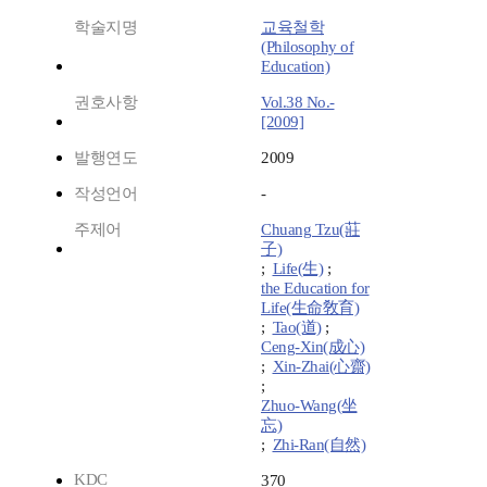
학술지명
교육철학
(Philosophy of
Education)
권호사항
Vol.38 No.-
[2009]
발행연도
2009
작성언어
-
주제어
Chuang Tzu(莊
子)
;
Life(生)
;
the Education for
Life(生命敎育)
;
Tao(道)
;
Ceng-Xin(成心)
;
Xin-Zhai(心齋)
;
Zhuo-Wang(坐
忘)
;
Zhi-Ran(自然)
KDC
370