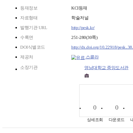
등재정보
KCI등재
자료형태
학술저널
발행기관 URL
http://pesk.kr/
수록면
251-280(30쪽)
DOI식별코드
http://dx.doi.org/10.22918/pesk..3
제공처
스콜라
소장기관
영남대학교 중앙도서관
0
0
상세조회
다운로드