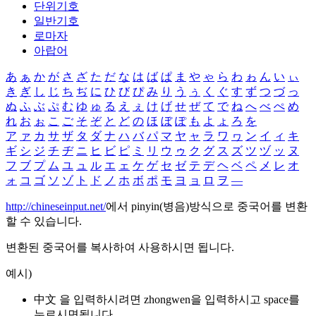
단위기호
일반기호
로마자
아랍어
あ
ぁ
か
が
さ
ざ
た
だ
な
は
ば
ぱ
ま
や
ゃ
ら
わ
ゎ
ん
い
ぃ
き
ぎ
し
じ
ち
ぢ
に
ひ
び
ぴ
み
り
う
ぅ
く
ぐ
す
ず
つ
づ
っ
ぬ
ふ
ぶ
ぷ
む
ゆ
ゅ
る
え
ぇ
け
げ
せ
ぜ
て
で
ね
へ
べ
ぺ
め
れ
お
ぉ
こ
ご
そ
ぞ
と
ど
の
ほ
ぼ
ぽ
も
よ
ょ
ろ
を
ア
ァ
カ
サ
ザ
タ
ダ
ナ
ハ
バ
パ
マ
ヤ
ャ
ラ
ワ
ヮ
ン
イ
ィ
キ
ギ
シ
ジ
チ
ヂ
ニ
ヒ
ビ
ピ
ミ
リ
ウ
ゥ
ク
グ
ス
ズ
ツ
ヅ
ッ
ヌ
フ
ブ
プ
ム
ユ
ュ
ル
エ
ェ
ケ
ゲ
セ
ゼ
テ
デ
ヘ
ベ
ペ
メ
レ
オ
ォ
コ
ゴ
ソ
ゾ
ト
ド
ノ
ホ
ボ
ポ
モ
ヨ
ョ
ロ
ヲ
―
http://chineseinput.net/
에서 pinyin(병음)방식으로 중국어를 변환
할 수 있습니다.
변환된 중국어를 복사하여 사용하시면 됩니다.
예시)
中文 을 입력하시려면
zhongwen
을 입력하시고 space를
누르시면됩니다.