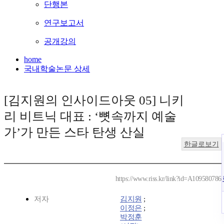
단행본
연구보고서
공개강의
home
국내학술논문 상세
[김지원의 인사이드아웃 05] 니키
리 비트닉 대표 : ‘뼛속까지 예술
가’가 만든 스타 탄생 산실
한글로보기
https://www.riss.kr/link?id=A109580786
저자
김지원
;
이정은
;
박정훈