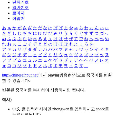
단위기호
일반기호
로마자
아랍어
あ
ぁ
か
が
さ
ざ
た
だ
な
は
ば
ぱ
ま
や
ゃ
ら
わ
ゎ
ん
い
ぃ
き
ぎ
し
じ
ち
ぢ
に
ひ
び
ぴ
み
り
う
ぅ
く
ぐ
す
ず
つ
づ
っ
ぬ
ふ
ぶ
ぷ
む
ゆ
ゅ
る
え
ぇ
け
げ
せ
ぜ
て
で
ね
へ
べ
ぺ
め
れ
お
ぉ
こ
ご
そ
ぞ
と
ど
の
ほ
ぼ
ぽ
も
よ
ょ
ろ
を
ア
ァ
カ
サ
ザ
タ
ダ
ナ
ハ
バ
パ
マ
ヤ
ャ
ラ
ワ
ヮ
ン
イ
ィ
キ
ギ
シ
ジ
チ
ヂ
ニ
ヒ
ビ
ピ
ミ
リ
ウ
ゥ
ク
グ
ス
ズ
ツ
ヅ
ッ
ヌ
フ
ブ
プ
ム
ユ
ュ
ル
エ
ェ
ケ
ゲ
セ
ゼ
テ
デ
ヘ
ベ
ペ
メ
レ
オ
ォ
コ
ゴ
ソ
ゾ
ト
ド
ノ
ホ
ボ
ポ
モ
ヨ
ョ
ロ
ヲ
―
http://chineseinput.net/
에서 pinyin(병음)방식으로 중국어를 변환
할 수 있습니다.
변환된 중국어를 복사하여 사용하시면 됩니다.
예시)
中文 을 입력하시려면
zhongwen
을 입력하시고 space를
누르시면됩니다.