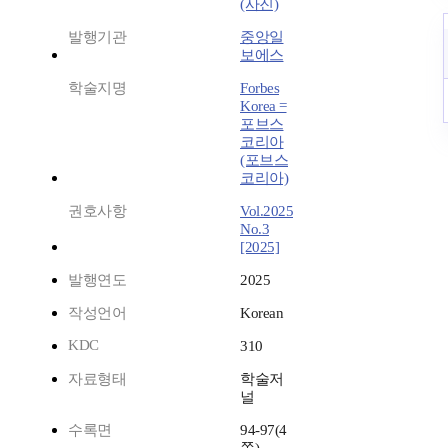
(사진)
발행기관
중앙일
보에스
학술지명
Forbes
Korea =
포브스
코리아
(포브스
코리아)
권호사항
Vol.2025
No.3
[2025]
발행연도
2025
작성언어
Korean
KDC
310
자료형태
학술저
널
수록면
94-97(4