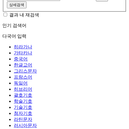
상세검색
결과 내 재검색
인기 검색어
다국어 입력
히라가나
가타카나
중국어
한글고어
그리스문자
프랑스어
독일어
히브리어
괄호기호
학술기호
기술기호
첨자기호
라틴문자
러시아문자