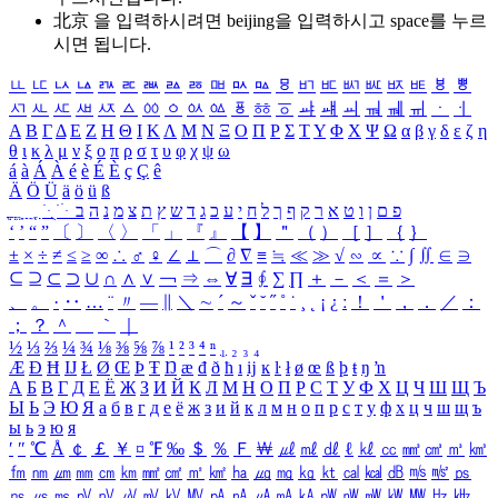
北京 을 입력하시려면
beijing
을 입력하시고 space를 누르
시면 됩니다.
ㅥ
ㅦ
ㅧ
ㅨ
ㅩ
ㅪ
ㅫ
ㅬ
ㅭ
ㅮ
ㅯ
ㅰ
ㅱ
ㅲ
ㅳ
ㅴ
ㅵ
ㅶ
ㅷ
ㅸ
ㅹ
ㅺ
ㅻ
ㅼ
ㅽ
ㅾ
ㅿ
ㆀ
ㆁ
ㆂ
ㆃ
ㆄ
ㆅ
ㆆ
ㆇ
ㆈ
ㆉ
ㆊ
ㆋ
ㆌ
ㆍ
ㆎ
Α
Β
Γ
Δ
Ε
Ζ
Η
Θ
Ι
Κ
Λ
Μ
Ν
Ξ
Ο
Π
Ρ
Σ
Τ
Υ
Φ
Χ
Ψ
Ω
α
β
γ
δ
ε
ζ
η
θ
ι
κ
λ
μ
ν
ξ
ο
π
ρ
σ
τ
υ
φ
χ
ψ
ω
á
à
Á
À
é
è
É
È
ç
Ç
ê
Ä
Ö
Ü
ä
ö
ü
ß
ְ
ֳ
ֲ
ֱ
ָ
ַ
ֵ
ֶ
ִ
ֹ
ּ
ֻ
ׂ
ׁ
ּ
ב
ה
נ
מ
צ
ת
ץ
ש
ד
ג
כ
ע
י
ח
ל
ך
ף
ק
ר
א
ט
ו
ן
ם
פ
‘
’
“
”
〔
〕
〈
〉
「
」
『
』
【
】
＂
（
）
［
］
｛
｝
±
×
÷
≠
≤
≥
∞
∴
♂
♀
∠
⊥
⌒
∂
∇
≡
≒
≪
≫
√
∽
∝
∵
∫
∬
∈
∋
⊆
⊇
⊂
⊃
∪
∩
∧
∨
￢
⇒
⇔
∀
∃
∮
∑
∏
＋
－
＜
＝
＞
、
。
·
‥
…
¨
〃
―
∥
＼
∼
´
～
ˇ
˘
˝
˚
˙
¸
˛
¡
¿
ː
！
＇
，
．
／
：
；
？
＾
＿
｀
｜
½
⅓
⅔
¼
¾
⅛
⅜
⅝
⅞
¹
²
³
⁴
ⁿ
₁
₂
₃
₄
Æ
Ð
Ħ
Ĳ
Ł
Ø
Œ
Þ
Ŧ
Ŋ
æ
đ
ð
ħ
ı
ĳ
ĸ
ŀ
ł
ø
œ
ß
þ
ŧ
ŋ
ŉ
А
Б
В
Г
Д
Е
Ё
Ж
З
И
Й
К
Л
М
Н
О
П
Р
С
Т
У
Ф
Х
Ц
Ч
Ш
Щ
Ъ
Ы
Ь
Э
Ю
Я
а
б
в
г
д
е
ё
ж
з
и
й
к
л
м
н
о
п
р
с
т
у
ф
х
ц
ч
ш
щ
ъ
ы
ь
э
ю
я
′
″
℃
Å
￠
￡
￥
¤
℉
‰
＄
％
Ｆ
￦
㎕
㎖
㎗
ℓ
㎘
㏄
㎣
㎤
㎥
㎦
㎙
㎚
㎛
㎜
㎝
㎞
㎟
㎠
㎡
㎢
㏊
㎍
㎎
㎏
㏏
㎈
㎉
㏈
㎧
㎨
㎰
㎱
㎲
㎳
㎴
㎵
㎶
㎷
㎸
㎹
㎀
㎁
㎂
㎃
㎄
㎺
㎻
㎽
㎾
㎿
㎐
㎑