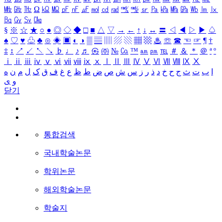
㎒
㎓
㎔
Ω
㏀
㏁
㎊
㎋
㎌
㏖
㏅
㎭
㎮
㎯
㏛
㎩
㎪
㎫
㎬
㏝
㏐
㏓
㏃
㏉
㏜
㏆
§
※
☆
★
○
●
◎
◇
◆
□
■
△
▽
→
←
↑
↓
↔
〓
◁
◀
▷
▶
♤
♠
♡
♥
♧
♣
⊙
◈
▣
◐
◑
▒
▤
▥
▨
▧
▦
▩
♨
☏
☎
☜
☞
¶
†
‡
↕
↗
↙
↖
↘
♭
♩
♪
♬
㉿
㈜
№
㏇
™
㏂
㏘
℡
＃
＆
＊
＠
ª
º
ⅰ
ⅱ
ⅲ
ⅳ
ⅴ
ⅵ
ⅶ
ⅷ
ⅸ
ⅹ
Ⅰ
Ⅱ
Ⅲ
Ⅳ
Ⅴ
Ⅵ
Ⅶ
Ⅷ
Ⅸ
Ⅹ
ا
ب
ت
ث
ج
ح
خ
د
ذ
ر
ز
س
ش
ص
ض
ط
ظ
ع
غ
ف
ق
ک
ل
م
ن
ه
و
ی
닫기
통합검색
국내학술논문
학위논문
해외학술논문
학술지