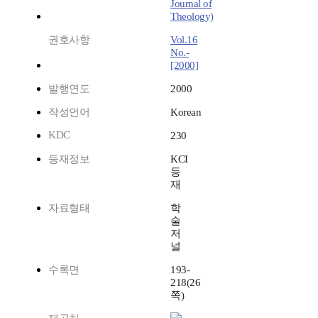
Journal of
Theology)
권호사항
Vol.16
No.-
[2000]
발행연도
2000
작성언어
Korean
KDC
230
등재정보
KCI
등
재
자료형태
학
술
저
널
수록면
193-
218(26
쪽)