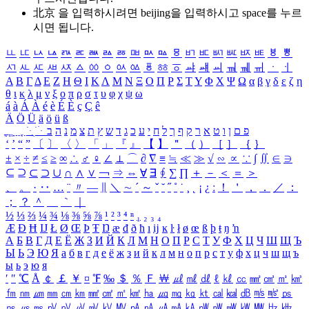
北京 을 입력하시려면
beijing
을 입력하시고 space를 누르
시면 됩니다.
ㅥ
ㅦ
ㅧ
ㅨ
ㅩ
ㅪ
ㅫ
ㅬ
ㅭ
ㅮ
ㅯ
ㅰ
ㅱ
ㅲ
ㅳ
ㅴ
ㅵ
ㅶ
ㅷ
ㅸ
ㅹ
ㅺ
ㅻ
ㅼ
ㅽ
ㅾ
ㅿ
ㆀ
ㆁ
ㆂ
ㆃ
ㆄ
ㆅ
ㆆ
ㆇ
ㆈ
ㆉ
ㆊ
ㆋ
ㆌ
ㆍ
ㆎ
Α
Β
Γ
Δ
Ε
Ζ
Η
Θ
Ι
Κ
Λ
Μ
Ν
Ξ
Ο
Π
Ρ
Σ
Τ
Υ
Φ
Χ
Ψ
Ω
α
β
γ
δ
ε
ζ
η
θ
ι
κ
λ
μ
ν
ξ
ο
π
ρ
σ
τ
υ
φ
χ
ψ
ω
á
à
Á
À
é
è
É
È
ç
Ç
ê
Ä
Ö
Ü
ä
ö
ü
ß
ְ
ֳ
ֲ
ֱ
ָ
ַ
ֵ
ֶ
ִ
ֹ
ּ
ֻ
ׂ
ׁ
ּ
ב
ה
נ
מ
צ
ת
ץ
ש
ד
ג
כ
ע
י
ח
ל
ך
ף
ק
ר
א
ט
ו
ן
ם
פ
‘
’
“
”
〔
〕
〈
〉
「
」
『
』
【
】
＂
（
）
［
］
｛
｝
±
×
÷
≠
≤
≥
∞
∴
♂
♀
∠
⊥
⌒
∂
∇
≡
≒
≪
≫
√
∽
∝
∵
∫
∬
∈
∋
⊆
⊇
⊂
⊃
∪
∩
∧
∨
￢
⇒
⇔
∀
∃
∮
∑
∏
＋
－
＜
＝
＞
、
。
·
‥
…
¨
〃
―
∥
＼
∼
´
～
ˇ
˘
˝
˚
˙
¸
˛
¡
¿
ː
！
＇
，
．
／
：
；
？
＾
＿
｀
｜
½
⅓
⅔
¼
¾
⅛
⅜
⅝
⅞
¹
²
³
⁴
ⁿ
₁
₂
₃
₄
Æ
Ð
Ħ
Ĳ
Ł
Ø
Œ
Þ
Ŧ
Ŋ
æ
đ
ð
ħ
ı
ĳ
ĸ
ŀ
ł
ø
œ
ß
þ
ŧ
ŋ
ŉ
А
Б
В
Г
Д
Е
Ё
Ж
З
И
Й
К
Л
М
Н
О
П
Р
С
Т
У
Ф
Х
Ц
Ч
Ш
Щ
Ъ
Ы
Ь
Э
Ю
Я
а
б
в
г
д
е
ё
ж
з
и
й
к
л
м
н
о
п
р
с
т
у
ф
х
ц
ч
ш
щ
ъ
ы
ь
э
ю
я
′
″
℃
Å
￠
￡
￥
¤
℉
‰
＄
％
Ｆ
￦
㎕
㎖
㎗
ℓ
㎘
㏄
㎣
㎤
㎥
㎦
㎙
㎚
㎛
㎜
㎝
㎞
㎟
㎠
㎡
㎢
㏊
㎍
㎎
㎏
㏏
㎈
㎉
㏈
㎧
㎨
㎰
㎱
㎲
㎳
㎴
㎵
㎶
㎷
㎸
㎹
㎀
㎁
㎂
㎃
㎄
㎺
㎻
㎽
㎾
㎿
㎐
㎑