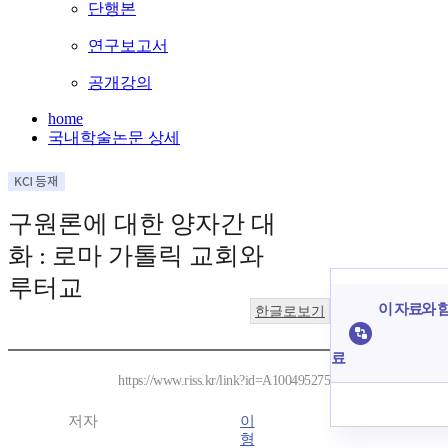
단행본
연구보고서
공개강의
home
국내학술논문 상세
구원론에 대한 양자간 대
화 : 로마 가톨릭 교회와
루터교
이 자료와 함
한글로보기
료
https://www.riss.kr/link?id=A100495275
저자
이
형