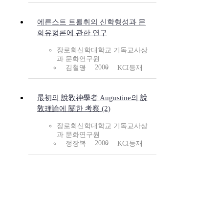
에른스트 트뢸취의 신학형성과 문
화유형론에 관한 연구
장로회신학대학교 기독교사상
과 문화연구원
2000
김철영
KCI등재
最初의 說敎神學者 Augustine의 說
敎理論에 關한 考察 (2)
장로회신학대학교 기독교사상
과 문화연구원
2000
정장복
KCI등재