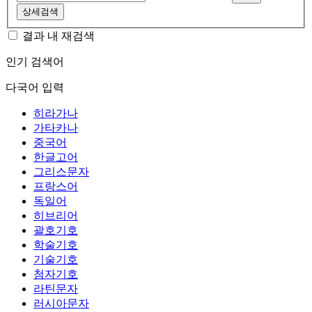
상세검색
결과 내 재검색
인기 검색어
다국어 입력
히라가나
가타카나
중국어
한글고어
그리스문자
프랑스어
독일어
히브리어
괄호기호
학술기호
기술기호
첨자기호
라틴문자
러시아문자