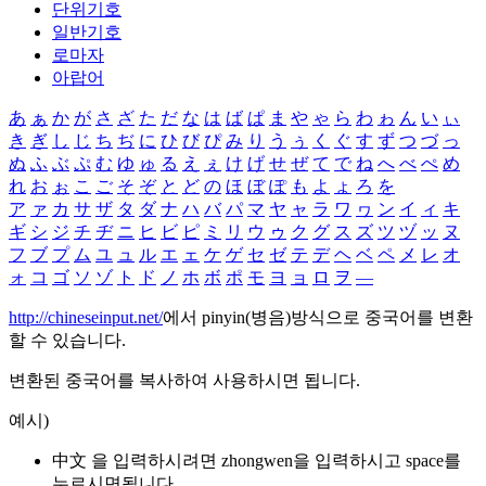
단위기호
일반기호
로마자
아랍어
あ
ぁ
か
が
さ
ざ
た
だ
な
は
ば
ぱ
ま
や
ゃ
ら
わ
ゎ
ん
い
ぃ
き
ぎ
し
じ
ち
ぢ
に
ひ
び
ぴ
み
り
う
ぅ
く
ぐ
す
ず
つ
づ
っ
ぬ
ふ
ぶ
ぷ
む
ゆ
ゅ
る
え
ぇ
け
げ
せ
ぜ
て
で
ね
へ
べ
ぺ
め
れ
お
ぉ
こ
ご
そ
ぞ
と
ど
の
ほ
ぼ
ぽ
も
よ
ょ
ろ
を
ア
ァ
カ
サ
ザ
タ
ダ
ナ
ハ
バ
パ
マ
ヤ
ャ
ラ
ワ
ヮ
ン
イ
ィ
キ
ギ
シ
ジ
チ
ヂ
ニ
ヒ
ビ
ピ
ミ
リ
ウ
ゥ
ク
グ
ス
ズ
ツ
ヅ
ッ
ヌ
フ
ブ
プ
ム
ユ
ュ
ル
エ
ェ
ケ
ゲ
セ
ゼ
テ
デ
ヘ
ベ
ペ
メ
レ
オ
ォ
コ
ゴ
ソ
ゾ
ト
ド
ノ
ホ
ボ
ポ
モ
ヨ
ョ
ロ
ヲ
―
http://chineseinput.net/
에서 pinyin(병음)방식으로 중국어를 변환
할 수 있습니다.
변환된 중국어를 복사하여 사용하시면 됩니다.
예시)
中文 을 입력하시려면
zhongwen
을 입력하시고 space를
누르시면됩니다.