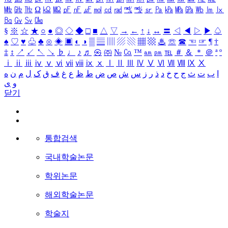
㎒
㎓
㎔
Ω
㏀
㏁
㎊
㎋
㎌
㏖
㏅
㎭
㎮
㎯
㏛
㎩
㎪
㎫
㎬
㏝
㏐
㏓
㏃
㏉
㏜
㏆
§
※
☆
★
○
●
◎
◇
◆
□
■
△
▽
→
←
↑
↓
↔
〓
◁
◀
▷
▶
♤
♠
♡
♥
♧
♣
⊙
◈
▣
◐
◑
▒
▤
▥
▨
▧
▦
▩
♨
☏
☎
☜
☞
¶
†
‡
↕
↗
↙
↖
↘
♭
♩
♪
♬
㉿
㈜
№
㏇
™
㏂
㏘
℡
＃
＆
＊
＠
ª
º
ⅰ
ⅱ
ⅲ
ⅳ
ⅴ
ⅵ
ⅶ
ⅷ
ⅸ
ⅹ
Ⅰ
Ⅱ
Ⅲ
Ⅳ
Ⅴ
Ⅵ
Ⅶ
Ⅷ
Ⅸ
Ⅹ
ا
ب
ت
ث
ج
ح
خ
د
ذ
ر
ز
س
ش
ص
ض
ط
ظ
ع
غ
ف
ق
ک
ل
م
ن
ه
و
ی
닫기
통합검색
국내학술논문
학위논문
해외학술논문
학술지