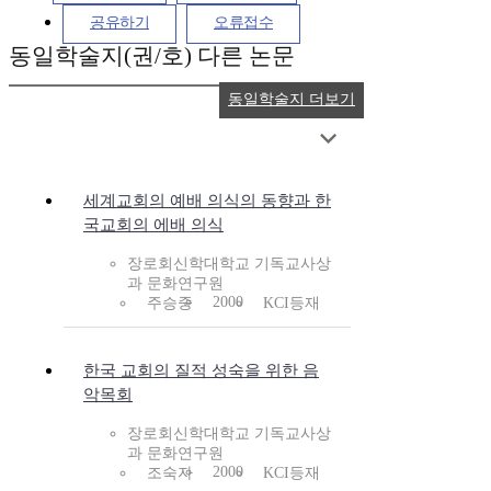
공유하기
오류접수
동일학술지(권/호) 다른 논문
동일학술지 더보기
세계교회의 예배 의식의 동향과 한
국교회의 에배 의식
장로회신학대학교 기독교사상
과 문화연구원
2000
주승중
KCI등재
한국 교회의 질적 성숙을 위한 음
악목회
장로회신학대학교 기독교사상
과 문화연구원
2000
조숙자
KCI등재