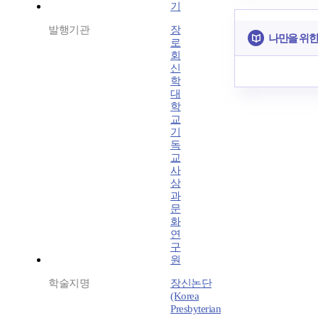
기
발행기관
장
나만을 위한
로
회
신
학
대
학
교
기
독
교
사
상
과
문
화
연
구
원
학술지명
장신논단
(Korea
Presbyterian