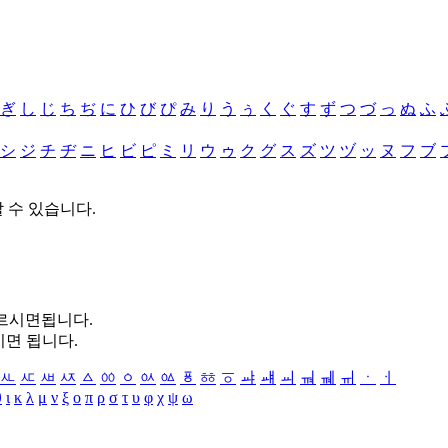
ぎ
し
じ
ち
ぢ
に
ひ
び
ぴ
み
り
う
ぅ
く
ぐ
す
ず
つ
づ
っ
ぬ
ふ
シ
ジ
チ
ヂ
ニ
ヒ
ビ
ピ
ミ
リ
ウ
ゥ
ク
グ
ス
ズ
ツ
ヅ
ッ
ヌ
フ
ブ
할 수 있습니다.
누르시면됩니다.
시면 됩니다.
ㅻ
ㅼ
ㅽ
ㅾ
ㅿ
ㆀ
ㆁ
ㆂ
ㆃ
ㆄ
ㆅ
ㆆ
ㆇ
ㆈ
ㆉ
ㆊ
ㆋ
ㆌ
ㆍ
ㆎ
θ
ι
κ
λ
μ
ν
ξ
ο
π
ρ
σ
τ
υ
φ
χ
ψ
ω