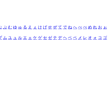
ぶ
ぷ
む
ゆ
ゅ
る
え
ぇ
け
げ
せ
ぜ
て
で
ね
へ
べ
ぺ
め
れ
お
ぉ
プ
ム
ユ
ュ
ル
エ
ェ
ケ
ゲ
セ
ゼ
テ
デ
ヘ
ベ
ペ
メ
レ
オ
ォ
コ
ゴ