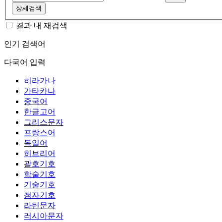
상세검색
결과 내 재검색
인기 검색어
다국어 입력
히라가나
가타카나
중국어
한글고어
그리스문자
프랑스어
독일어
히브리어
괄호기호
학술기호
기술기호
첨자기호
라틴문자
러시아문자