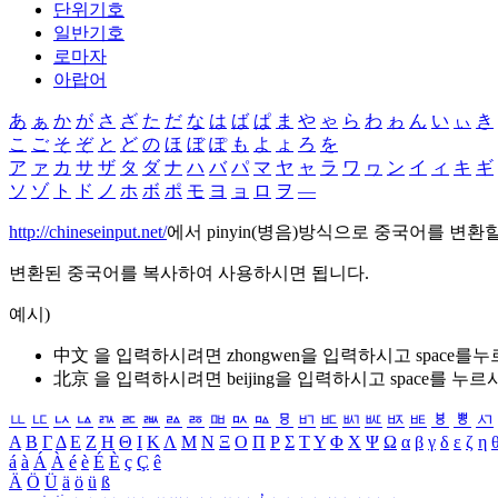
단위기호
일반기호
로마자
아랍어
あ
ぁ
か
が
さ
ざ
た
だ
な
は
ば
ぱ
ま
や
ゃ
ら
わ
ゎ
ん
い
ぃ
き
こ
ご
そ
ぞ
と
ど
の
ほ
ぼ
ぽ
も
よ
ょ
ろ
を
ア
ァ
カ
サ
ザ
タ
ダ
ナ
ハ
バ
パ
マ
ヤ
ャ
ラ
ワ
ヮ
ン
イ
ィ
キ
ギ
ソ
ゾ
ト
ド
ノ
ホ
ボ
ポ
モ
ヨ
ョ
ロ
ヲ
―
http://chineseinput.net/
에서 pinyin(병음)방식으로 중국어를 변환
변환된 중국어를 복사하여 사용하시면 됩니다.
예시)
中文 을 입력하시려면
zhongwen
을 입력하시고 space를
北京 을 입력하시려면
beijing
을 입력하시고 space를 누르
ㅥ
ㅦ
ㅧ
ㅨ
ㅩ
ㅪ
ㅫ
ㅬ
ㅭ
ㅮ
ㅯ
ㅰ
ㅱ
ㅲ
ㅳ
ㅴ
ㅵ
ㅶ
ㅷ
ㅸ
ㅹ
ㅺ
Α
Β
Γ
Δ
Ε
Ζ
Η
Θ
Ι
Κ
Λ
Μ
Ν
Ξ
Ο
Π
Ρ
Σ
Τ
Υ
Φ
Χ
Ψ
Ω
α
β
γ
δ
ε
ζ
η
á
à
Á
À
é
è
É
È
ç
Ç
ê
Ä
Ö
Ü
ä
ö
ü
ß