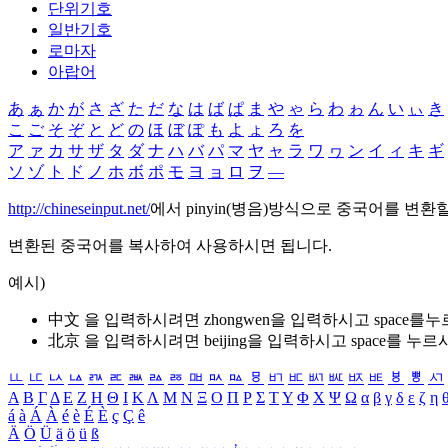
단위기호
일반기호
로마자
아랍어
あ
ぁ
か
が
さ
ざ
た
だ
な
は
ば
ぱ
ま
や
ゃ
ら
わ
ゎ
ん
い
ぃ
き
こ
ご
そ
ぞ
と
ど
の
ほ
ぼ
ぽ
も
よ
ょ
ろ
を
ア
ァ
カ
サ
ザ
タ
ダ
ナ
ハ
バ
パ
マ
ヤ
ャ
ラ
ワ
ヮ
ン
イ
ィ
キ
ギ
ソ
ゾ
ト
ド
ノ
ホ
ボ
ポ
モ
ヨ
ョ
ロ
ヲ
―
http://chineseinput.net/
에서 pinyin(병음)방식으로 중국어를 변환
변환된 중국어를 복사하여 사용하시면 됩니다.
예시)
中文 을 입력하시려면
zhongwen
을 입력하시고 space를
北京 을 입력하시려면
beijing
을 입력하시고 space를 누르
ㅥ
ㅦ
ㅧ
ㅨ
ㅩ
ㅪ
ㅫ
ㅬ
ㅭ
ㅮ
ㅯ
ㅰ
ㅱ
ㅲ
ㅳ
ㅴ
ㅵ
ㅶ
ㅷ
ㅸ
ㅹ
ㅺ
Α
Β
Γ
Δ
Ε
Ζ
Η
Θ
Ι
Κ
Λ
Μ
Ν
Ξ
Ο
Π
Ρ
Σ
Τ
Υ
Φ
Χ
Ψ
Ω
α
β
γ
δ
ε
ζ
η
á
à
Á
À
é
è
É
È
ç
Ç
ê
Ä
Ö
Ü
ä
ö
ü
ß