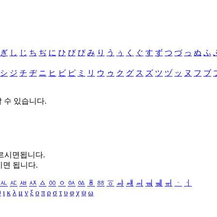
ぎ
し
じ
ち
ぢ
に
ひ
び
ぴ
み
り
う
ぅ
く
ぐ
す
ず
つ
づ
っ
ぬ
ふ
シ
ジ
チ
ヂ
ニ
ヒ
ビ
ピ
ミ
リ
ウ
ゥ
ク
グ
ス
ズ
ツ
ヅ
ッ
ヌ
フ
ブ
할 수 있습니다.
누르시면됩니다.
시면 됩니다.
ㅻ
ㅼ
ㅽ
ㅾ
ㅿ
ㆀ
ㆁ
ㆂ
ㆃ
ㆄ
ㆅ
ㆆ
ㆇ
ㆈ
ㆉ
ㆊ
ㆋ
ㆌ
ㆍ
ㆎ
θ
ι
κ
λ
μ
ν
ξ
ο
π
ρ
σ
τ
υ
φ
χ
ψ
ω