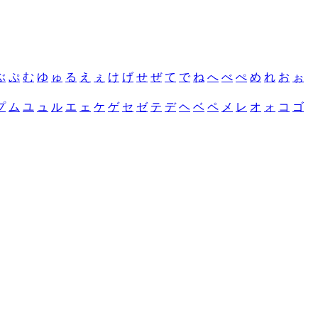
ぶ
ぷ
む
ゆ
ゅ
る
え
ぇ
け
げ
せ
ぜ
て
で
ね
へ
べ
ぺ
め
れ
お
ぉ
プ
ム
ユ
ュ
ル
エ
ェ
ケ
ゲ
セ
ゼ
テ
デ
ヘ
ベ
ペ
メ
レ
オ
ォ
コ
ゴ