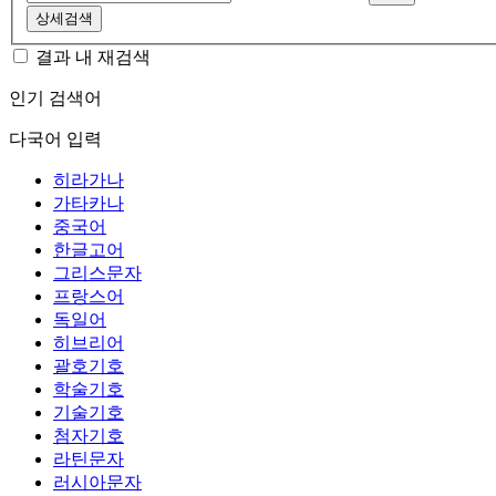
상세검색
결과 내 재검색
인기 검색어
다국어 입력
히라가나
가타카나
중국어
한글고어
그리스문자
프랑스어
독일어
히브리어
괄호기호
학술기호
기술기호
첨자기호
라틴문자
러시아문자