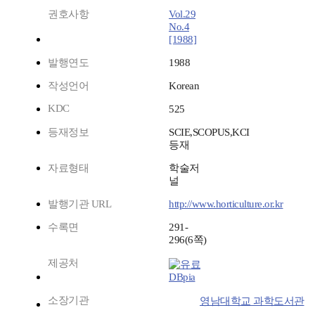
권호사항
Vol.29
No.4
[1988]
발행연도
1988
작성언어
Korean
KDC
525
등재정보
SCIE,SCOPUS,KCI
등재
자료형태
학술저
널
발행기관 URL
http://www.horticulture.or.kr
수록면
291-
296(6쪽)
제공처
DBpia
소장기관
영남대학교 과학도서관