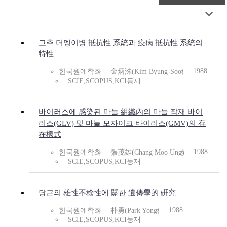
고추 더뎅이병 抵抗性 系統과 疫病 抵抗性 系統의
特性
1988
한국원예학회
金炳洙(Kim Byung-Soo)
SCIE,SCOPUS,KCI등재
바이러스에 感染된 마늘 組織內의 마늘 잠재 바이
러스(GLV) 및 마늘 모자이크 바이러스(GMV)의 存
在樣式
1988
한국원예학회
張茂雄(Chang Moo Ung)
SCIE,SCOPUS,KCI등재
당근의 雄性不稔性에 關한 遺傳學的 硏究
1988
한국원예학회
朴勇(Park Yong)
SCIE,SCOPUS,KCI등재