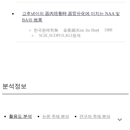
고추냉이의 器內培養時 器官分化에 미치는 NAA 및
BA의 效果
1988
한국원예학회
金眞嬉(Kim Jin Hee)
SCIE,SCOPUS,KCI등재
분석정보
활용도 분석
논문 주제 분석
연구자 주제 분석