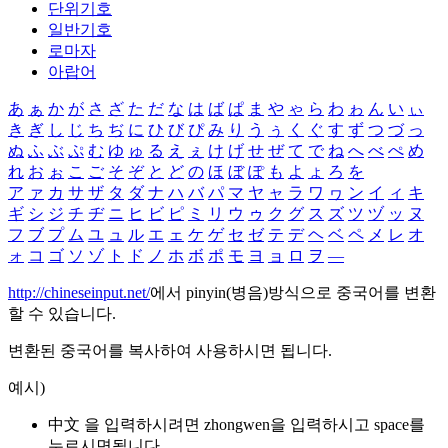
단위기호
일반기호
로마자
아랍어
あ
ぁ
か
が
さ
ざ
た
だ
な
は
ば
ぱ
ま
や
ゃ
ら
わ
ゎ
ん
い
ぃ
き
ぎ
し
じ
ち
ぢ
に
ひ
び
ぴ
み
り
う
ぅ
く
ぐ
す
ず
つ
づ
っ
ぬ
ふ
ぶ
ぷ
む
ゆ
ゅ
る
え
ぇ
け
げ
せ
ぜ
て
で
ね
へ
べ
ぺ
め
れ
お
ぉ
こ
ご
そ
ぞ
と
ど
の
ほ
ぼ
ぽ
も
よ
ょ
ろ
を
ア
ァ
カ
サ
ザ
タ
ダ
ナ
ハ
バ
パ
マ
ヤ
ャ
ラ
ワ
ヮ
ン
イ
ィ
キ
ギ
シ
ジ
チ
ヂ
ニ
ヒ
ビ
ピ
ミ
リ
ウ
ゥ
ク
グ
ス
ズ
ツ
ヅ
ッ
ヌ
フ
ブ
プ
ム
ユ
ュ
ル
エ
ェ
ケ
ゲ
セ
ゼ
テ
デ
ヘ
ベ
ペ
メ
レ
オ
ォ
コ
ゴ
ソ
ゾ
ト
ド
ノ
ホ
ボ
ポ
モ
ヨ
ョ
ロ
ヲ
―
http://chineseinput.net/
에서 pinyin(병음)방식으로 중국어를 변환
할 수 있습니다.
변환된 중국어를 복사하여 사용하시면 됩니다.
예시)
中文 을 입력하시려면
zhongwen
을 입력하시고 space를
누르시면됩니다.