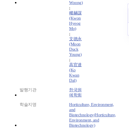
Woong)
;
權赫謀
(Kwon
Hyeog
Mo)
;
文德永
(Moon
Duck
Young)
;
高官達
(Ko
Kwan
Dal)
발행기관
한국원
예학회
학술지명
Horticulture, Environment,
and
Biotechnology(Horticulture,
Environment, and
Biotechnology)