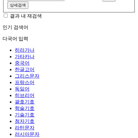
상세검색
결과 내 재검색
인기 검색어
다국어 입력
히라가나
가타카나
중국어
한글고어
그리스문자
프랑스어
독일어
히브리어
괄호기호
학술기호
기술기호
첨자기호
라틴문자
러시아문자