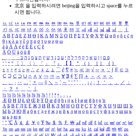
北京 을 입력하시려면
beijing
을 입력하시고 space를 누르
시면 됩니다.
ㅥ
ㅦ
ㅧ
ㅨ
ㅩ
ㅪ
ㅫ
ㅬ
ㅭ
ㅮ
ㅯ
ㅰ
ㅱ
ㅲ
ㅳ
ㅴ
ㅵ
ㅶ
ㅷ
ㅸ
ㅹ
ㅺ
ㅻ
ㅼ
ㅽ
ㅾ
ㅿ
ㆀ
ㆁ
ㆂ
ㆃ
ㆄ
ㆅ
ㆆ
ㆇ
ㆈ
ㆉ
ㆊ
ㆋ
ㆌ
ㆍ
ㆎ
Α
Β
Γ
Δ
Ε
Ζ
Η
Θ
Ι
Κ
Λ
Μ
Ν
Ξ
Ο
Π
Ρ
Σ
Τ
Υ
Φ
Χ
Ψ
Ω
α
β
γ
δ
ε
ζ
η
θ
ι
κ
λ
μ
ν
ξ
ο
π
ρ
σ
τ
υ
φ
χ
ψ
ω
á
à
Á
À
é
è
É
È
ç
Ç
ê
Ä
Ö
Ü
ä
ö
ü
ß
ְ
ֳ
ֲ
ֱ
ָ
ַ
ֵ
ֶ
ִ
ֹ
ּ
ֻ
ׂ
ׁ
ּ
ב
ה
נ
מ
צ
ת
ץ
ש
ד
ג
כ
ע
י
ח
ל
ך
ף
ק
ר
א
ט
ו
ן
ם
פ
‘
’
“
”
〔
〕
〈
〉
「
」
『
』
【
】
＂
（
）
［
］
｛
｝
±
×
÷
≠
≤
≥
∞
∴
♂
♀
∠
⊥
⌒
∂
∇
≡
≒
≪
≫
√
∽
∝
∵
∫
∬
∈
∋
⊆
⊇
⊂
⊃
∪
∩
∧
∨
￢
⇒
⇔
∀
∃
∮
∑
∏
＋
－
＜
＝
＞
、
。
·
‥
…
¨
〃
―
∥
＼
∼
´
～
ˇ
˘
˝
˚
˙
¸
˛
¡
¿
ː
！
＇
，
．
／
：
；
？
＾
＿
｀
｜
½
⅓
⅔
¼
¾
⅛
⅜
⅝
⅞
¹
²
³
⁴
ⁿ
₁
₂
₃
₄
Æ
Ð
Ħ
Ĳ
Ł
Ø
Œ
Þ
Ŧ
Ŋ
æ
đ
ð
ħ
ı
ĳ
ĸ
ŀ
ł
ø
œ
ß
þ
ŧ
ŋ
ŉ
А
Б
В
Г
Д
Е
Ё
Ж
З
И
Й
К
Л
М
Н
О
П
Р
С
Т
У
Ф
Х
Ц
Ч
Ш
Щ
Ъ
Ы
Ь
Э
Ю
Я
а
б
в
г
д
е
ё
ж
з
и
й
к
л
м
н
о
п
р
с
т
у
ф
х
ц
ч
ш
щ
ъ
ы
ь
э
ю
я
′
″
℃
Å
￠
￡
￥
¤
℉
‰
＄
％
Ｆ
￦
㎕
㎖
㎗
ℓ
㎘
㏄
㎣
㎤
㎥
㎦
㎙
㎚
㎛
㎜
㎝
㎞
㎟
㎠
㎡
㎢
㏊
㎍
㎎
㎏
㏏
㎈
㎉
㏈
㎧
㎨
㎰
㎱
㎲
㎳
㎴
㎵
㎶
㎷
㎸
㎹
㎀
㎁
㎂
㎃
㎄
㎺
㎻
㎽
㎾
㎿
㎐
㎑