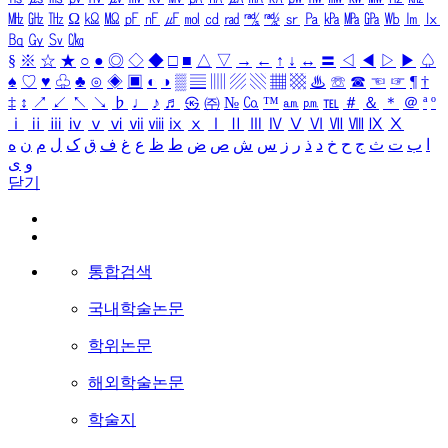
㎒
㎓
㎔
Ω
㏀
㏁
㎊
㎋
㎌
㏖
㏅
㎭
㎮
㎯
㏛
㎩
㎪
㎫
㎬
㏝
㏐
㏓
㏃
㏉
㏜
㏆
§
※
☆
★
○
●
◎
◇
◆
□
■
△
▽
→
←
↑
↓
↔
〓
◁
◀
▷
▶
♤
♠
♡
♥
♧
♣
⊙
◈
▣
◐
◑
▒
▤
▥
▨
▧
▦
▩
♨
☏
☎
☜
☞
¶
†
‡
↕
↗
↙
↖
↘
♭
♩
♪
♬
㉿
㈜
№
㏇
™
㏂
㏘
℡
＃
＆
＊
＠
ª
º
ⅰ
ⅱ
ⅲ
ⅳ
ⅴ
ⅵ
ⅶ
ⅷ
ⅸ
ⅹ
Ⅰ
Ⅱ
Ⅲ
Ⅳ
Ⅴ
Ⅵ
Ⅶ
Ⅷ
Ⅸ
Ⅹ
ا
ب
ت
ث
ج
ح
خ
د
ذ
ر
ز
س
ش
ص
ض
ط
ظ
ع
غ
ف
ق
ک
ل
م
ن
ه
و
ی
닫기
통합검색
국내학술논문
학위논문
해외학술논문
학술지