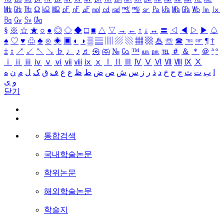
㎒
㎓
㎔
Ω
㏀
㏁
㎊
㎋
㎌
㏖
㏅
㎭
㎮
㎯
㏛
㎩
㎪
㎫
㎬
㏝
㏐
㏓
㏃
㏉
㏜
㏆
§
※
☆
★
○
●
◎
◇
◆
□
■
△
▽
→
←
↑
↓
↔
〓
◁
◀
▷
▶
♤
♠
♡
♥
♧
♣
⊙
◈
▣
◐
◑
▒
▤
▥
▨
▧
▦
▩
♨
☏
☎
☜
☞
¶
†
‡
↕
↗
↙
↖
↘
♭
♩
♪
♬
㉿
㈜
№
㏇
™
㏂
㏘
℡
＃
＆
＊
＠
ª
º
ⅰ
ⅱ
ⅲ
ⅳ
ⅴ
ⅵ
ⅶ
ⅷ
ⅸ
ⅹ
Ⅰ
Ⅱ
Ⅲ
Ⅳ
Ⅴ
Ⅵ
Ⅶ
Ⅷ
Ⅸ
Ⅹ
ا
ب
ت
ث
ج
ح
خ
د
ذ
ر
ز
س
ش
ص
ض
ط
ظ
ع
غ
ف
ق
ک
ل
م
ن
ه
و
ی
닫기
통합검색
국내학술논문
학위논문
해외학술논문
학술지