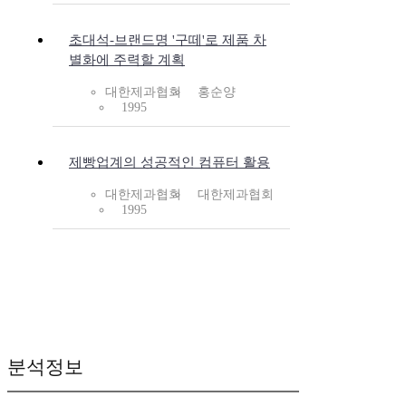
초대석-브랜드명 '구떼'로 제품 차
별화에 주력할 계획
대한제과협회
홍순양
1995
제빵업계의 성공적인 컴퓨터 활용
대한제과협회
대한제과협회
1995
분석정보