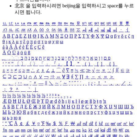
北京 을 입력하시려면
beijing
을 입력하시고 space를 누르
시면 됩니다.
ㅥ
ㅦ
ㅧ
ㅨ
ㅩ
ㅪ
ㅫ
ㅬ
ㅭ
ㅮ
ㅯ
ㅰ
ㅱ
ㅲ
ㅳ
ㅴ
ㅵ
ㅶ
ㅷ
ㅸ
ㅹ
ㅺ
ㅻ
ㅼ
ㅽ
ㅾ
ㅿ
ㆀ
ㆁ
ㆂ
ㆃ
ㆄ
ㆅ
ㆆ
ㆇ
ㆈ
ㆉ
ㆊ
ㆋ
ㆌ
ㆍ
ㆎ
Α
Β
Γ
Δ
Ε
Ζ
Η
Θ
Ι
Κ
Λ
Μ
Ν
Ξ
Ο
Π
Ρ
Σ
Τ
Υ
Φ
Χ
Ψ
Ω
α
β
γ
δ
ε
ζ
η
θ
ι
κ
λ
μ
ν
ξ
ο
π
ρ
σ
τ
υ
φ
χ
ψ
ω
á
à
Á
À
é
è
É
È
ç
Ç
ê
Ä
Ö
Ü
ä
ö
ü
ß
ְ
ֳ
ֲ
ֱ
ָ
ַ
ֵ
ֶ
ִ
ֹ
ּ
ֻ
ׂ
ׁ
ּ
ב
ה
נ
מ
צ
ת
ץ
ש
ד
ג
כ
ע
י
ח
ל
ך
ף
ק
ר
א
ט
ו
ן
ם
פ
‘
’
“
”
〔
〕
〈
〉
「
」
『
』
【
】
＂
（
）
［
］
｛
｝
±
×
÷
≠
≤
≥
∞
∴
♂
♀
∠
⊥
⌒
∂
∇
≡
≒
≪
≫
√
∽
∝
∵
∫
∬
∈
∋
⊆
⊇
⊂
⊃
∪
∩
∧
∨
￢
⇒
⇔
∀
∃
∮
∑
∏
＋
－
＜
＝
＞
、
。
·
‥
…
¨
〃
―
∥
＼
∼
´
～
ˇ
˘
˝
˚
˙
¸
˛
¡
¿
ː
！
＇
，
．
／
：
；
？
＾
＿
｀
｜
½
⅓
⅔
¼
¾
⅛
⅜
⅝
⅞
¹
²
³
⁴
ⁿ
₁
₂
₃
₄
Æ
Ð
Ħ
Ĳ
Ł
Ø
Œ
Þ
Ŧ
Ŋ
æ
đ
ð
ħ
ı
ĳ
ĸ
ŀ
ł
ø
œ
ß
þ
ŧ
ŋ
ŉ
А
Б
В
Г
Д
Е
Ё
Ж
З
И
Й
К
Л
М
Н
О
П
Р
С
Т
У
Ф
Х
Ц
Ч
Ш
Щ
Ъ
Ы
Ь
Э
Ю
Я
а
б
в
г
д
е
ё
ж
з
и
й
к
л
м
н
о
п
р
с
т
у
ф
х
ц
ч
ш
щ
ъ
ы
ь
э
ю
я
′
″
℃
Å
￠
￡
￥
¤
℉
‰
＄
％
Ｆ
￦
㎕
㎖
㎗
ℓ
㎘
㏄
㎣
㎤
㎥
㎦
㎙
㎚
㎛
㎜
㎝
㎞
㎟
㎠
㎡
㎢
㏊
㎍
㎎
㎏
㏏
㎈
㎉
㏈
㎧
㎨
㎰
㎱
㎲
㎳
㎴
㎵
㎶
㎷
㎸
㎹
㎀
㎁
㎂
㎃
㎄
㎺
㎻
㎽
㎾
㎿
㎐
㎑