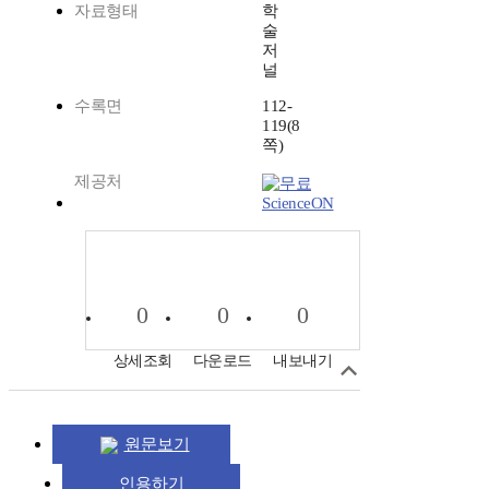
자료형태
학
술
저
널
수록면
112-
119(8
쪽)
제공처
ScienceON
0
0
0
상세조회
다운로드
내보내기
원문보기
인용하기