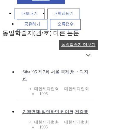
내보내기
내책장담기
공유하기
오류접수
동일학술지(권/호) 다른 논문
동일학술지 더보기
Siba '95 제7회 서울 국제빵 ㆍ과자
전
대한제과협회
대한제과협회
1995
기획연제-발렌타인 케이크,건강빵
대한제과협회
대한제과협회
1995