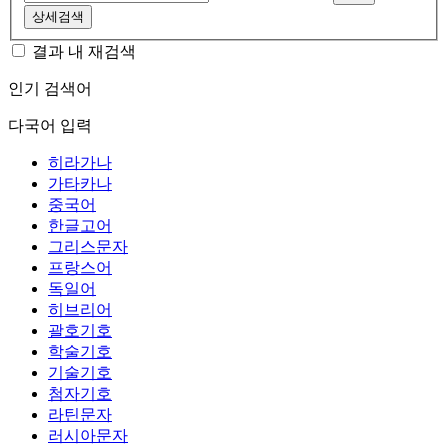
상세검색
결과 내 재검색
인기 검색어
다국어 입력
히라가나
가타카나
중국어
한글고어
그리스문자
프랑스어
독일어
히브리어
괄호기호
학술기호
기술기호
첨자기호
라틴문자
러시아문자