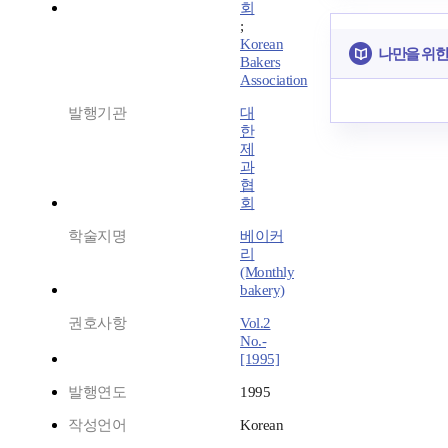
회
;
Korean
나만을 위한
Bakers
Association
발행기관
대
한
제
과
협
회
학술지명
베이커
리
(Monthly
bakery)
권호사항
Vol.2
No.-
[1995]
발행연도
1995
작성언어
Korean