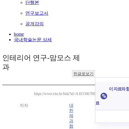
단행본
연구보고서
공개강의
home
국내학술논문 상세
인테리어 연구-맘모스 제
과
한글로보기
이 자료와 함
https://www.riss.kr/link?id=A101366780
료
저자
대
한
제
과
협