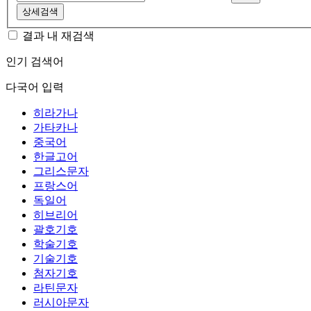
상세검색
결과 내 재검색
인기 검색어
다국어 입력
히라가나
가타카나
중국어
한글고어
그리스문자
프랑스어
독일어
히브리어
괄호기호
학술기호
기술기호
첨자기호
라틴문자
러시아문자