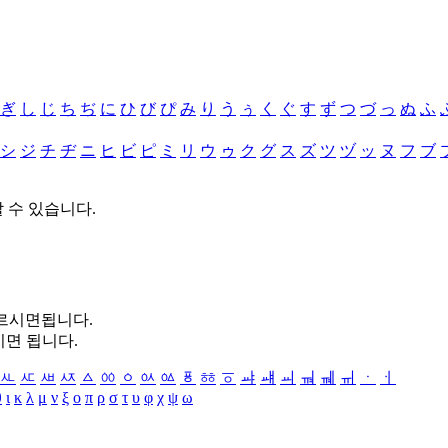
ぎ
し
じ
ち
ぢ
に
ひ
び
ぴ
み
り
う
ぅ
く
ぐ
す
ず
つ
づ
っ
ぬ
ふ
シ
ジ
チ
ヂ
ニ
ヒ
ビ
ピ
ミ
リ
ウ
ゥ
ク
グ
ス
ズ
ツ
ヅ
ッ
ヌ
フ
ブ
할 수 있습니다.
누르시면됩니다.
시면 됩니다.
ㅻ
ㅼ
ㅽ
ㅾ
ㅿ
ㆀ
ㆁ
ㆂ
ㆃ
ㆄ
ㆅ
ㆆ
ㆇ
ㆈ
ㆉ
ㆊ
ㆋ
ㆌ
ㆍ
ㆎ
θ
ι
κ
λ
μ
ν
ξ
ο
π
ρ
σ
τ
υ
φ
χ
ψ
ω