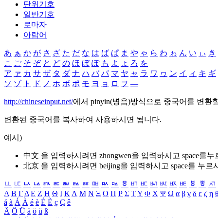
단위기호
일반기호
로마자
아랍어
あ
ぁ
か
が
さ
ざ
た
だ
な
は
ば
ぱ
ま
や
ゃ
ら
わ
ゎ
ん
い
ぃ
き
こ
ご
そ
ぞ
と
ど
の
ほ
ぼ
ぽ
も
よ
ょ
ろ
を
ア
ァ
カ
サ
ザ
タ
ダ
ナ
ハ
バ
パ
マ
ヤ
ャ
ラ
ワ
ヮ
ン
イ
ィ
キ
ギ
ソ
ゾ
ト
ド
ノ
ホ
ボ
ポ
モ
ヨ
ョ
ロ
ヲ
―
http://chineseinput.net/
에서 pinyin(병음)방식으로 중국어를 변환
변환된 중국어를 복사하여 사용하시면 됩니다.
예시)
中文 을 입력하시려면
zhongwen
을 입력하시고 space를
北京 을 입력하시려면
beijing
을 입력하시고 space를 누르
ㅥ
ㅦ
ㅧ
ㅨ
ㅩ
ㅪ
ㅫ
ㅬ
ㅭ
ㅮ
ㅯ
ㅰ
ㅱ
ㅲ
ㅳ
ㅴ
ㅵ
ㅶ
ㅷ
ㅸ
ㅹ
ㅺ
Α
Β
Γ
Δ
Ε
Ζ
Η
Θ
Ι
Κ
Λ
Μ
Ν
Ξ
Ο
Π
Ρ
Σ
Τ
Υ
Φ
Χ
Ψ
Ω
α
β
γ
δ
ε
ζ
η
á
à
Á
À
é
è
É
È
ç
Ç
ê
Ä
Ö
Ü
ä
ö
ü
ß