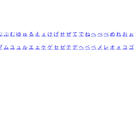
ぶ
ぷ
む
ゆ
ゅ
る
え
ぇ
け
げ
せ
ぜ
て
で
ね
へ
べ
ぺ
め
れ
お
ぉ
プ
ム
ユ
ュ
ル
エ
ェ
ケ
ゲ
セ
ゼ
テ
デ
ヘ
ベ
ペ
メ
レ
オ
ォ
コ
ゴ