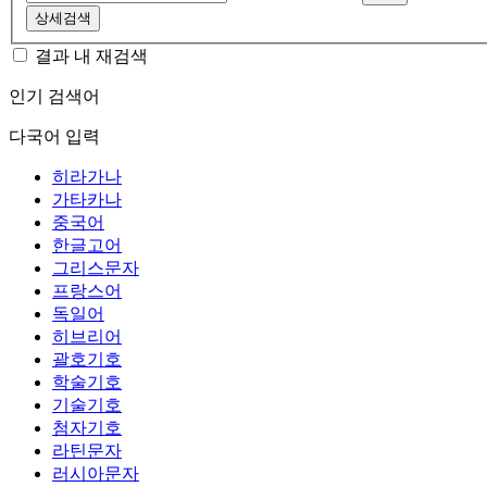
상세검색
결과 내 재검색
인기 검색어
다국어 입력
히라가나
가타카나
중국어
한글고어
그리스문자
프랑스어
독일어
히브리어
괄호기호
학술기호
기술기호
첨자기호
라틴문자
러시아문자