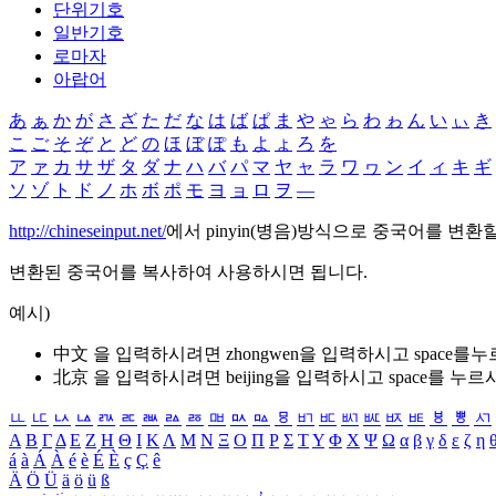
단위기호
일반기호
로마자
아랍어
あ
ぁ
か
が
さ
ざ
た
だ
な
は
ば
ぱ
ま
や
ゃ
ら
わ
ゎ
ん
い
ぃ
き
こ
ご
そ
ぞ
と
ど
の
ほ
ぼ
ぽ
も
よ
ょ
ろ
を
ア
ァ
カ
サ
ザ
タ
ダ
ナ
ハ
バ
パ
マ
ヤ
ャ
ラ
ワ
ヮ
ン
イ
ィ
キ
ギ
ソ
ゾ
ト
ド
ノ
ホ
ボ
ポ
モ
ヨ
ョ
ロ
ヲ
―
http://chineseinput.net/
에서 pinyin(병음)방식으로 중국어를 변환
변환된 중국어를 복사하여 사용하시면 됩니다.
예시)
中文 을 입력하시려면
zhongwen
을 입력하시고 space를
北京 을 입력하시려면
beijing
을 입력하시고 space를 누르
ㅥ
ㅦ
ㅧ
ㅨ
ㅩ
ㅪ
ㅫ
ㅬ
ㅭ
ㅮ
ㅯ
ㅰ
ㅱ
ㅲ
ㅳ
ㅴ
ㅵ
ㅶ
ㅷ
ㅸ
ㅹ
ㅺ
Α
Β
Γ
Δ
Ε
Ζ
Η
Θ
Ι
Κ
Λ
Μ
Ν
Ξ
Ο
Π
Ρ
Σ
Τ
Υ
Φ
Χ
Ψ
Ω
α
β
γ
δ
ε
ζ
η
á
à
Á
À
é
è
É
È
ç
Ç
ê
Ä
Ö
Ü
ä
ö
ü
ß