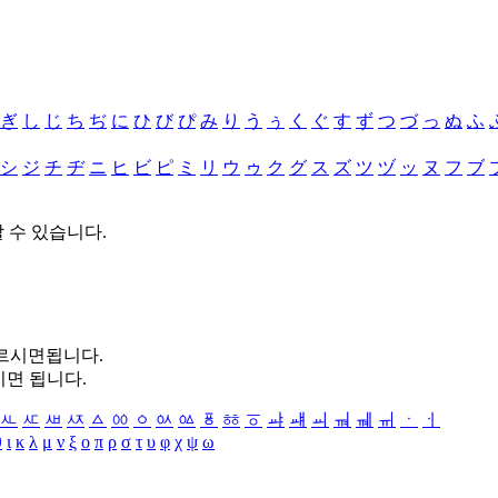
ぎ
し
じ
ち
ぢ
に
ひ
び
ぴ
み
り
う
ぅ
く
ぐ
す
ず
つ
づ
っ
ぬ
ふ
シ
ジ
チ
ヂ
ニ
ヒ
ビ
ピ
ミ
リ
ウ
ゥ
ク
グ
ス
ズ
ツ
ヅ
ッ
ヌ
フ
ブ
할 수 있습니다.
누르시면됩니다.
시면 됩니다.
ㅻ
ㅼ
ㅽ
ㅾ
ㅿ
ㆀ
ㆁ
ㆂ
ㆃ
ㆄ
ㆅ
ㆆ
ㆇ
ㆈ
ㆉ
ㆊ
ㆋ
ㆌ
ㆍ
ㆎ
θ
ι
κ
λ
μ
ν
ξ
ο
π
ρ
σ
τ
υ
φ
χ
ψ
ω