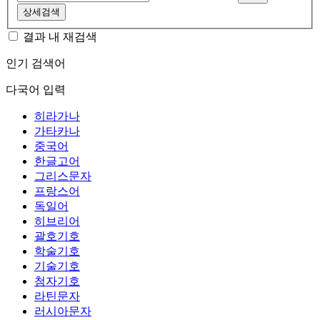
상세검색
결과 내 재검색
인기 검색어
다국어 입력
히라가나
가타카나
중국어
한글고어
그리스문자
프랑스어
독일어
히브리어
괄호기호
학술기호
기술기호
첨자기호
라틴문자
러시아문자