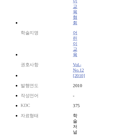
이
교
육
협
회
학술지명
어
린
이
교
육
권호사항
Vol.-
No.12
[2010]
발행연도
2010
작성언어
-
KDC
375
자료형태
학
술
저
널