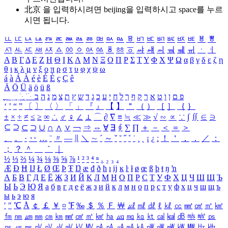
北京 을 입력하시려면
beijing
을 입력하시고 space를 누르
시면 됩니다.
ㅥ
ㅦ
ㅧ
ㅨ
ㅩ
ㅪ
ㅫ
ㅬ
ㅭ
ㅮ
ㅯ
ㅰ
ㅱ
ㅲ
ㅳ
ㅴ
ㅵ
ㅶ
ㅷ
ㅸ
ㅹ
ㅺ
ㅻ
ㅼ
ㅽ
ㅾ
ㅿ
ㆀ
ㆁ
ㆂ
ㆃ
ㆄ
ㆅ
ㆆ
ㆇ
ㆈ
ㆉ
ㆊ
ㆋ
ㆌ
ㆍ
ㆎ
Α
Β
Γ
Δ
Ε
Ζ
Η
Θ
Ι
Κ
Λ
Μ
Ν
Ξ
Ο
Π
Ρ
Σ
Τ
Υ
Φ
Χ
Ψ
Ω
α
β
γ
δ
ε
ζ
η
θ
ι
κ
λ
μ
ν
ξ
ο
π
ρ
σ
τ
υ
φ
χ
ψ
ω
á
à
Á
À
é
è
É
È
ç
Ç
ê
Ä
Ö
Ü
ä
ö
ü
ß
ְ
ֳ
ֲ
ֱ
ָ
ַ
ֵ
ֶ
ִ
ֹ
ּ
ֻ
ׂ
ׁ
ּ
ב
ה
נ
מ
צ
ת
ץ
ש
ד
ג
כ
ע
י
ח
ל
ך
ף
ק
ר
א
ט
ו
ן
ם
פ
‘
’
“
”
〔
〕
〈
〉
「
」
『
』
【
】
＂
（
）
［
］
｛
｝
±
×
÷
≠
≤
≥
∞
∴
♂
♀
∠
⊥
⌒
∂
∇
≡
≒
≪
≫
√
∽
∝
∵
∫
∬
∈
∋
⊆
⊇
⊂
⊃
∪
∩
∧
∨
￢
⇒
⇔
∀
∃
∮
∑
∏
＋
－
＜
＝
＞
、
。
·
‥
…
¨
〃
―
∥
＼
∼
´
～
ˇ
˘
˝
˚
˙
¸
˛
¡
¿
ː
！
＇
，
．
／
：
；
？
＾
＿
｀
｜
½
⅓
⅔
¼
¾
⅛
⅜
⅝
⅞
¹
²
³
⁴
ⁿ
₁
₂
₃
₄
Æ
Ð
Ħ
Ĳ
Ł
Ø
Œ
Þ
Ŧ
Ŋ
æ
đ
ð
ħ
ı
ĳ
ĸ
ŀ
ł
ø
œ
ß
þ
ŧ
ŋ
ŉ
А
Б
В
Г
Д
Е
Ё
Ж
З
И
Й
К
Л
М
Н
О
П
Р
С
Т
У
Ф
Х
Ц
Ч
Ш
Щ
Ъ
Ы
Ь
Э
Ю
Я
а
б
в
г
д
е
ё
ж
з
и
й
к
л
м
н
о
п
р
с
т
у
ф
х
ц
ч
ш
щ
ъ
ы
ь
э
ю
я
′
″
℃
Å
￠
￡
￥
¤
℉
‰
＄
％
Ｆ
￦
㎕
㎖
㎗
ℓ
㎘
㏄
㎣
㎤
㎥
㎦
㎙
㎚
㎛
㎜
㎝
㎞
㎟
㎠
㎡
㎢
㏊
㎍
㎎
㎏
㏏
㎈
㎉
㏈
㎧
㎨
㎰
㎱
㎲
㎳
㎴
㎵
㎶
㎷
㎸
㎹
㎀
㎁
㎂
㎃
㎄
㎺
㎻
㎽
㎾
㎿
㎐
㎑