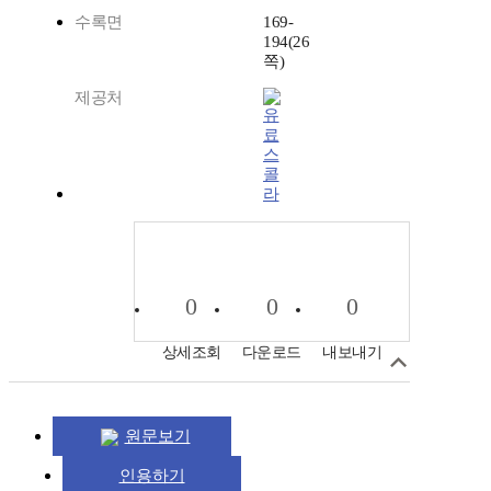
수록면
169-
194(26
쪽)
제공처
스
콜
라
0
0
0
상세조회
다운로드
내보내기
원문보기
인용하기