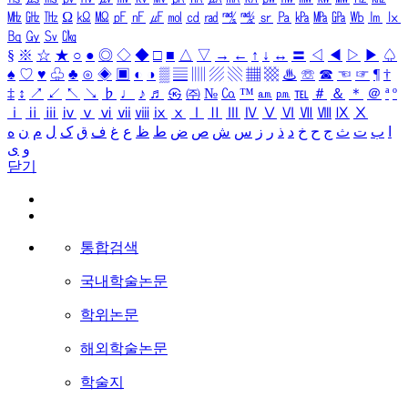
㎒
㎓
㎔
Ω
㏀
㏁
㎊
㎋
㎌
㏖
㏅
㎭
㎮
㎯
㏛
㎩
㎪
㎫
㎬
㏝
㏐
㏓
㏃
㏉
㏜
㏆
§
※
☆
★
○
●
◎
◇
◆
□
■
△
▽
→
←
↑
↓
↔
〓
◁
◀
▷
▶
♤
♠
♡
♥
♧
♣
⊙
◈
▣
◐
◑
▒
▤
▥
▨
▧
▦
▩
♨
☏
☎
☜
☞
¶
†
‡
↕
↗
↙
↖
↘
♭
♩
♪
♬
㉿
㈜
№
㏇
™
㏂
㏘
℡
＃
＆
＊
＠
ª
º
ⅰ
ⅱ
ⅲ
ⅳ
ⅴ
ⅵ
ⅶ
ⅷ
ⅸ
ⅹ
Ⅰ
Ⅱ
Ⅲ
Ⅳ
Ⅴ
Ⅵ
Ⅶ
Ⅷ
Ⅸ
Ⅹ
ا
ب
ت
ث
ج
ح
خ
د
ذ
ر
ز
س
ش
ص
ض
ط
ظ
ع
غ
ف
ق
ک
ل
م
ن
ه
و
ی
닫기
통합검색
국내학술논문
학위논문
해외학술논문
학술지