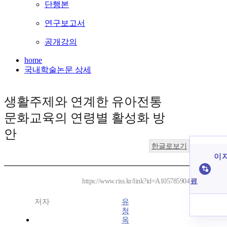
단행본
연구보고서
공개강의
home
국내학술논문 상세
생활주제와 연계한 유아전통
문화교육의 연령별 활성화 방
안
한글로보기
이 
료
https://www.riss.kr/link?id=A105785904
저자
유
청
옥