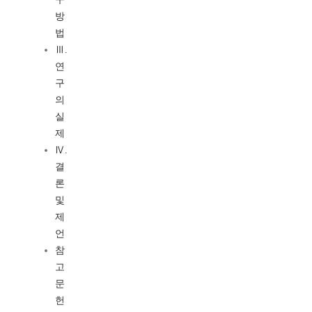
방
법
Ⅲ.
연
구
의
실
제
Ⅳ.
결
론
및
제
언
참
고
문
헌