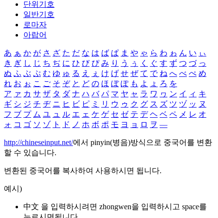
단위기호
일반기호
로마자
아랍어
あ
ぁ
か
が
さ
ざ
た
だ
な
は
ば
ぱ
ま
や
ゃ
ら
わ
ゎ
ん
い
ぃ
き
ぎ
し
じ
ち
ぢ
に
ひ
び
ぴ
み
り
う
ぅ
く
ぐ
す
ず
つ
づ
っ
ぬ
ふ
ぶ
ぷ
む
ゆ
ゅ
る
え
ぇ
け
げ
せ
ぜ
て
で
ね
へ
べ
ぺ
め
れ
お
ぉ
こ
ご
そ
ぞ
と
ど
の
ほ
ぼ
ぽ
も
よ
ょ
ろ
を
ア
ァ
カ
サ
ザ
タ
ダ
ナ
ハ
バ
パ
マ
ヤ
ャ
ラ
ワ
ヮ
ン
イ
ィ
キ
ギ
シ
ジ
チ
ヂ
ニ
ヒ
ビ
ピ
ミ
リ
ウ
ゥ
ク
グ
ス
ズ
ツ
ヅ
ッ
ヌ
フ
ブ
プ
ム
ユ
ュ
ル
エ
ェ
ケ
ゲ
セ
ゼ
テ
デ
ヘ
ベ
ペ
メ
レ
オ
ォ
コ
ゴ
ソ
ゾ
ト
ド
ノ
ホ
ボ
ポ
モ
ヨ
ョ
ロ
ヲ
―
http://chineseinput.net/
에서 pinyin(병음)방식으로 중국어를 변환
할 수 있습니다.
변환된 중국어를 복사하여 사용하시면 됩니다.
예시)
中文 을 입력하시려면
zhongwen
을 입력하시고 space를
누르시면됩니다.