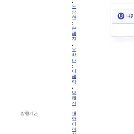
;
노
승
나만
현
;
손
혜
진
;
유
한
나
;
이
혜
림
;
박
혜
진
발행기관
대
한
어
린