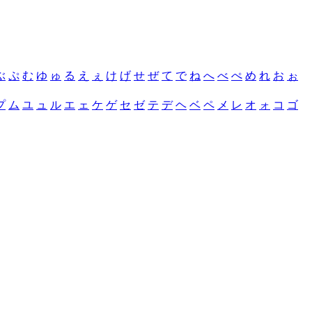
ぶ
ぷ
む
ゆ
ゅ
る
え
ぇ
け
げ
せ
ぜ
て
で
ね
へ
べ
ぺ
め
れ
お
ぉ
プ
ム
ユ
ュ
ル
エ
ェ
ケ
ゲ
セ
ゼ
テ
デ
ヘ
ベ
ペ
メ
レ
オ
ォ
コ
ゴ