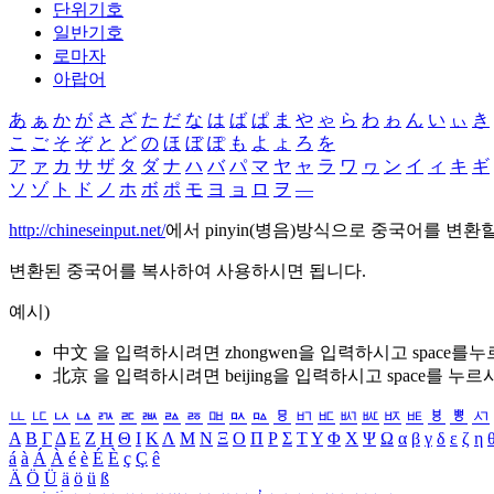
단위기호
일반기호
로마자
아랍어
あ
ぁ
か
が
さ
ざ
た
だ
な
は
ば
ぱ
ま
や
ゃ
ら
わ
ゎ
ん
い
ぃ
き
こ
ご
そ
ぞ
と
ど
の
ほ
ぼ
ぽ
も
よ
ょ
ろ
を
ア
ァ
カ
サ
ザ
タ
ダ
ナ
ハ
バ
パ
マ
ヤ
ャ
ラ
ワ
ヮ
ン
イ
ィ
キ
ギ
ソ
ゾ
ト
ド
ノ
ホ
ボ
ポ
モ
ヨ
ョ
ロ
ヲ
―
http://chineseinput.net/
에서 pinyin(병음)방식으로 중국어를 변환
변환된 중국어를 복사하여 사용하시면 됩니다.
예시)
中文 을 입력하시려면
zhongwen
을 입력하시고 space를
北京 을 입력하시려면
beijing
을 입력하시고 space를 누르
ㅥ
ㅦ
ㅧ
ㅨ
ㅩ
ㅪ
ㅫ
ㅬ
ㅭ
ㅮ
ㅯ
ㅰ
ㅱ
ㅲ
ㅳ
ㅴ
ㅵ
ㅶ
ㅷ
ㅸ
ㅹ
ㅺ
Α
Β
Γ
Δ
Ε
Ζ
Η
Θ
Ι
Κ
Λ
Μ
Ν
Ξ
Ο
Π
Ρ
Σ
Τ
Υ
Φ
Χ
Ψ
Ω
α
β
γ
δ
ε
ζ
η
á
à
Á
À
é
è
É
È
ç
Ç
ê
Ä
Ö
Ü
ä
ö
ü
ß