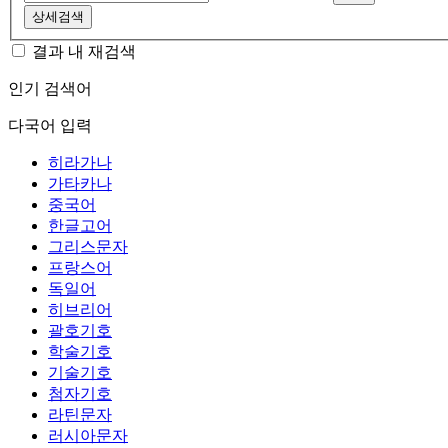
상세검색
결과 내 재검색
인기 검색어
다국어 입력
히라가나
가타카나
중국어
한글고어
그리스문자
프랑스어
독일어
히브리어
괄호기호
학술기호
기술기호
첨자기호
라틴문자
러시아문자