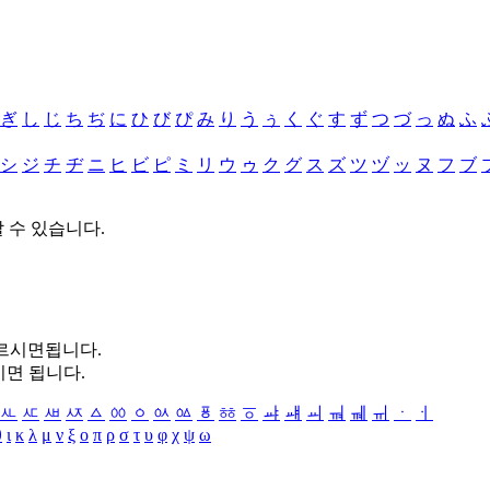
ぎ
し
じ
ち
ぢ
に
ひ
び
ぴ
み
り
う
ぅ
く
ぐ
す
ず
つ
づ
っ
ぬ
ふ
シ
ジ
チ
ヂ
ニ
ヒ
ビ
ピ
ミ
リ
ウ
ゥ
ク
グ
ス
ズ
ツ
ヅ
ッ
ヌ
フ
ブ
할 수 있습니다.
누르시면됩니다.
시면 됩니다.
ㅻ
ㅼ
ㅽ
ㅾ
ㅿ
ㆀ
ㆁ
ㆂ
ㆃ
ㆄ
ㆅ
ㆆ
ㆇ
ㆈ
ㆉ
ㆊ
ㆋ
ㆌ
ㆍ
ㆎ
θ
ι
κ
λ
μ
ν
ξ
ο
π
ρ
σ
τ
υ
φ
χ
ψ
ω