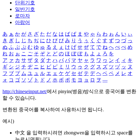
단위기호
일반기호
로마자
아랍어
あ
ぁ
か
が
さ
ざ
た
だ
な
は
ば
ぱ
ま
や
ゃ
ら
わ
ゎ
ん
い
ぃ
き
ぎ
し
じ
ち
ぢ
に
ひ
び
ぴ
み
り
う
ぅ
く
ぐ
す
ず
つ
づ
っ
ぬ
ふ
ぶ
ぷ
む
ゆ
ゅ
る
え
ぇ
け
げ
せ
ぜ
て
で
ね
へ
べ
ぺ
め
れ
お
ぉ
こ
ご
そ
ぞ
と
ど
の
ほ
ぼ
ぽ
も
よ
ょ
ろ
を
ア
ァ
カ
サ
ザ
タ
ダ
ナ
ハ
バ
パ
マ
ヤ
ャ
ラ
ワ
ヮ
ン
イ
ィ
キ
ギ
シ
ジ
チ
ヂ
ニ
ヒ
ビ
ピ
ミ
リ
ウ
ゥ
ク
グ
ス
ズ
ツ
ヅ
ッ
ヌ
フ
ブ
プ
ム
ユ
ュ
ル
エ
ェ
ケ
ゲ
セ
ゼ
テ
デ
ヘ
ベ
ペ
メ
レ
オ
ォ
コ
ゴ
ソ
ゾ
ト
ド
ノ
ホ
ボ
ポ
モ
ヨ
ョ
ロ
ヲ
―
http://chineseinput.net/
에서 pinyin(병음)방식으로 중국어를 변환
할 수 있습니다.
변환된 중국어를 복사하여 사용하시면 됩니다.
예시)
中文 을 입력하시려면
zhongwen
을 입력하시고 space를
누르시면됩니다.