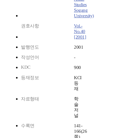
Studies
Sogang
University)
권호사항
Vol.-
No.40
[2001]
발행연도
2001
작성언어
-
KDC
900
등재정보
KCI
등
재
자료형태
학
술
저
널
수록면
141-
166(26
쪽)