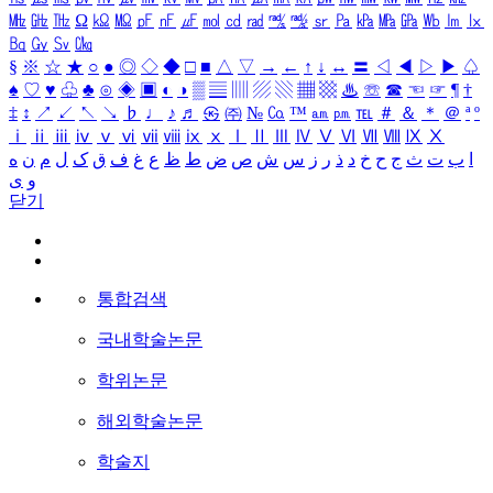
㎒
㎓
㎔
Ω
㏀
㏁
㎊
㎋
㎌
㏖
㏅
㎭
㎮
㎯
㏛
㎩
㎪
㎫
㎬
㏝
㏐
㏓
㏃
㏉
㏜
㏆
§
※
☆
★
○
●
◎
◇
◆
□
■
△
▽
→
←
↑
↓
↔
〓
◁
◀
▷
▶
♤
♠
♡
♥
♧
♣
⊙
◈
▣
◐
◑
▒
▤
▥
▨
▧
▦
▩
♨
☏
☎
☜
☞
¶
†
‡
↕
↗
↙
↖
↘
♭
♩
♪
♬
㉿
㈜
№
㏇
™
㏂
㏘
℡
＃
＆
＊
＠
ª
º
ⅰ
ⅱ
ⅲ
ⅳ
ⅴ
ⅵ
ⅶ
ⅷ
ⅸ
ⅹ
Ⅰ
Ⅱ
Ⅲ
Ⅳ
Ⅴ
Ⅵ
Ⅶ
Ⅷ
Ⅸ
Ⅹ
ا
ب
ت
ث
ج
ح
خ
د
ذ
ر
ز
س
ش
ص
ض
ط
ظ
ع
غ
ف
ق
ک
ل
م
ن
ه
و
ی
닫기
통합검색
국내학술논문
학위논문
해외학술논문
학술지