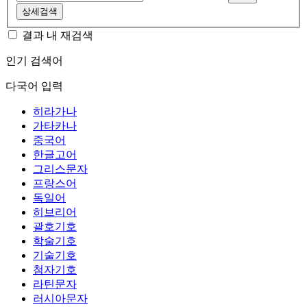
상세검색
결과 내 재검색
인기 검색어
다국어 입력
히라가나
가타카나
중국어
한글고어
그리스문자
프랑스어
독일어
히브리어
괄호기호
학술기호
기술기호
첨자기호
라틴문자
러시아문자