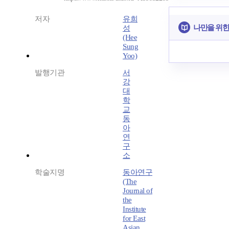
저자
유희
나만을 위한
성
(Hee
Sung
Yoo)
발행기관
서
강
대
학
교
동
아
연
구
소
학술지명
동아연구
(The
Journal of
the
Institute
for East
Asian