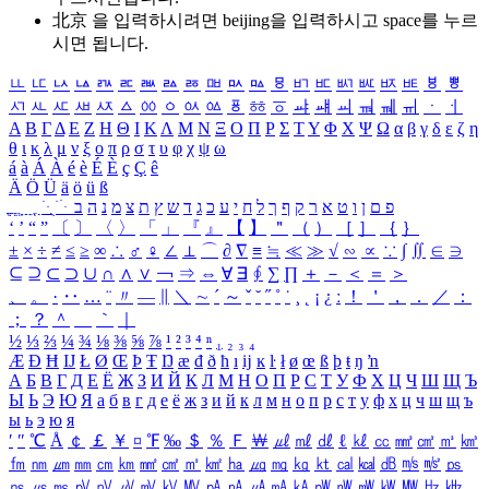
北京 을 입력하시려면
beijing
을 입력하시고 space를 누르
시면 됩니다.
ㅥ
ㅦ
ㅧ
ㅨ
ㅩ
ㅪ
ㅫ
ㅬ
ㅭ
ㅮ
ㅯ
ㅰ
ㅱ
ㅲ
ㅳ
ㅴ
ㅵ
ㅶ
ㅷ
ㅸ
ㅹ
ㅺ
ㅻ
ㅼ
ㅽ
ㅾ
ㅿ
ㆀ
ㆁ
ㆂ
ㆃ
ㆄ
ㆅ
ㆆ
ㆇ
ㆈ
ㆉ
ㆊ
ㆋ
ㆌ
ㆍ
ㆎ
Α
Β
Γ
Δ
Ε
Ζ
Η
Θ
Ι
Κ
Λ
Μ
Ν
Ξ
Ο
Π
Ρ
Σ
Τ
Υ
Φ
Χ
Ψ
Ω
α
β
γ
δ
ε
ζ
η
θ
ι
κ
λ
μ
ν
ξ
ο
π
ρ
σ
τ
υ
φ
χ
ψ
ω
á
à
Á
À
é
è
É
È
ç
Ç
ê
Ä
Ö
Ü
ä
ö
ü
ß
ְ
ֳ
ֲ
ֱ
ָ
ַ
ֵ
ֶ
ִ
ֹ
ּ
ֻ
ׂ
ׁ
ּ
ב
ה
נ
מ
צ
ת
ץ
ש
ד
ג
כ
ע
י
ח
ל
ך
ף
ק
ר
א
ט
ו
ן
ם
פ
‘
’
“
”
〔
〕
〈
〉
「
」
『
』
【
】
＂
（
）
［
］
｛
｝
±
×
÷
≠
≤
≥
∞
∴
♂
♀
∠
⊥
⌒
∂
∇
≡
≒
≪
≫
√
∽
∝
∵
∫
∬
∈
∋
⊆
⊇
⊂
⊃
∪
∩
∧
∨
￢
⇒
⇔
∀
∃
∮
∑
∏
＋
－
＜
＝
＞
、
。
·
‥
…
¨
〃
―
∥
＼
∼
´
～
ˇ
˘
˝
˚
˙
¸
˛
¡
¿
ː
！
＇
，
．
／
：
；
？
＾
＿
｀
｜
½
⅓
⅔
¼
¾
⅛
⅜
⅝
⅞
¹
²
³
⁴
ⁿ
₁
₂
₃
₄
Æ
Ð
Ħ
Ĳ
Ł
Ø
Œ
Þ
Ŧ
Ŋ
æ
đ
ð
ħ
ı
ĳ
ĸ
ŀ
ł
ø
œ
ß
þ
ŧ
ŋ
ŉ
А
Б
В
Г
Д
Е
Ё
Ж
З
И
Й
К
Л
М
Н
О
П
Р
С
Т
У
Ф
Х
Ц
Ч
Ш
Щ
Ъ
Ы
Ь
Э
Ю
Я
а
б
в
г
д
е
ё
ж
з
и
й
к
л
м
н
о
п
р
с
т
у
ф
х
ц
ч
ш
щ
ъ
ы
ь
э
ю
я
′
″
℃
Å
￠
￡
￥
¤
℉
‰
＄
％
Ｆ
￦
㎕
㎖
㎗
ℓ
㎘
㏄
㎣
㎤
㎥
㎦
㎙
㎚
㎛
㎜
㎝
㎞
㎟
㎠
㎡
㎢
㏊
㎍
㎎
㎏
㏏
㎈
㎉
㏈
㎧
㎨
㎰
㎱
㎲
㎳
㎴
㎵
㎶
㎷
㎸
㎹
㎀
㎁
㎂
㎃
㎄
㎺
㎻
㎽
㎾
㎿
㎐
㎑