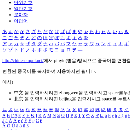
단위기호
일반기호
로마자
아랍어
あ
ぁ
か
が
さ
ざ
た
だ
な
は
ば
ぱ
ま
や
ゃ
ら
わ
ゎ
ん
い
ぃ
き
こ
ご
そ
ぞ
と
ど
の
ほ
ぼ
ぽ
も
よ
ょ
ろ
を
ア
ァ
カ
サ
ザ
タ
ダ
ナ
ハ
バ
パ
マ
ヤ
ャ
ラ
ワ
ヮ
ン
イ
ィ
キ
ギ
ソ
ゾ
ト
ド
ノ
ホ
ボ
ポ
モ
ヨ
ョ
ロ
ヲ
―
http://chineseinput.net/
에서 pinyin(병음)방식으로 중국어를 변환
변환된 중국어를 복사하여 사용하시면 됩니다.
예시)
中文 을 입력하시려면
zhongwen
을 입력하시고 space를
北京 을 입력하시려면
beijing
을 입력하시고 space를 누르
ㅥ
ㅦ
ㅧ
ㅨ
ㅩ
ㅪ
ㅫ
ㅬ
ㅭ
ㅮ
ㅯ
ㅰ
ㅱ
ㅲ
ㅳ
ㅴ
ㅵ
ㅶ
ㅷ
ㅸ
ㅹ
ㅺ
Α
Β
Γ
Δ
Ε
Ζ
Η
Θ
Ι
Κ
Λ
Μ
Ν
Ξ
Ο
Π
Ρ
Σ
Τ
Υ
Φ
Χ
Ψ
Ω
α
β
γ
δ
ε
ζ
η
á
à
Á
À
é
è
É
È
ç
Ç
ê
Ä
Ö
Ü
ä
ö
ü
ß