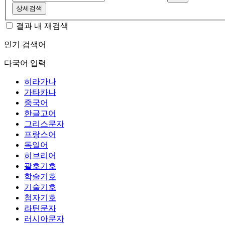
상세검색
결과 내 재검색
인기 검색어
다국어 입력
히라가나
가타카나
중국어
한글고어
그리스문자
프랑스어
독일어
히브리어
괄호기호
학술기호
기술기호
첨자기호
라틴문자
러시아문자