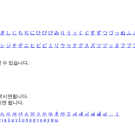
ぎ
し
じ
ち
ぢ
に
ひ
び
ぴ
み
り
う
ぅ
く
ぐ
す
ず
つ
づ
っ
ぬ
ふ
シ
ジ
チ
ヂ
ニ
ヒ
ビ
ピ
ミ
リ
ウ
ゥ
ク
グ
ス
ズ
ツ
ヅ
ッ
ヌ
フ
ブ
할 수 있습니다.
누르시면됩니다.
시면 됩니다.
ㅻ
ㅼ
ㅽ
ㅾ
ㅿ
ㆀ
ㆁ
ㆂ
ㆃ
ㆄ
ㆅ
ㆆ
ㆇ
ㆈ
ㆉ
ㆊ
ㆋ
ㆌ
ㆍ
ㆎ
θ
ι
κ
λ
μ
ν
ξ
ο
π
ρ
σ
τ
υ
φ
χ
ψ
ω