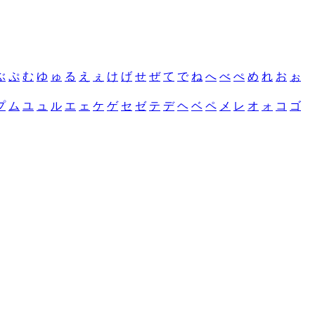
ぶ
ぷ
む
ゆ
ゅ
る
え
ぇ
け
げ
せ
ぜ
て
で
ね
へ
べ
ぺ
め
れ
お
ぉ
プ
ム
ユ
ュ
ル
エ
ェ
ケ
ゲ
セ
ゼ
テ
デ
ヘ
ベ
ペ
メ
レ
オ
ォ
コ
ゴ