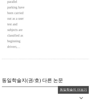
parallel
parking have
been carried
out as a user
test and
subjects are
classified as
beginning
drivers,...
동일학술지(권/호) 다른 논문
동일학술지 더보기