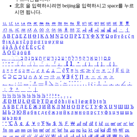
北京 을 입력하시려면
beijing
을 입력하시고 space를 누르
시면 됩니다.
ㅥ
ㅦ
ㅧ
ㅨ
ㅩ
ㅪ
ㅫ
ㅬ
ㅭ
ㅮ
ㅯ
ㅰ
ㅱ
ㅲ
ㅳ
ㅴ
ㅵ
ㅶ
ㅷ
ㅸ
ㅹ
ㅺ
ㅻ
ㅼ
ㅽ
ㅾ
ㅿ
ㆀ
ㆁ
ㆂ
ㆃ
ㆄ
ㆅ
ㆆ
ㆇ
ㆈ
ㆉ
ㆊ
ㆋ
ㆌ
ㆍ
ㆎ
Α
Β
Γ
Δ
Ε
Ζ
Η
Θ
Ι
Κ
Λ
Μ
Ν
Ξ
Ο
Π
Ρ
Σ
Τ
Υ
Φ
Χ
Ψ
Ω
α
β
γ
δ
ε
ζ
η
θ
ι
κ
λ
μ
ν
ξ
ο
π
ρ
σ
τ
υ
φ
χ
ψ
ω
á
à
Á
À
é
è
É
È
ç
Ç
ê
Ä
Ö
Ü
ä
ö
ü
ß
ְ
ֳ
ֲ
ֱ
ָ
ַ
ֵ
ֶ
ִ
ֹ
ּ
ֻ
ׂ
ׁ
ּ
ב
ה
נ
מ
צ
ת
ץ
ש
ד
ג
כ
ע
י
ח
ל
ך
ף
ק
ר
א
ט
ו
ן
ם
פ
‘
’
“
”
〔
〕
〈
〉
「
」
『
』
【
】
＂
（
）
［
］
｛
｝
±
×
÷
≠
≤
≥
∞
∴
♂
♀
∠
⊥
⌒
∂
∇
≡
≒
≪
≫
√
∽
∝
∵
∫
∬
∈
∋
⊆
⊇
⊂
⊃
∪
∩
∧
∨
￢
⇒
⇔
∀
∃
∮
∑
∏
＋
－
＜
＝
＞
、
。
·
‥
…
¨
〃
―
∥
＼
∼
´
～
ˇ
˘
˝
˚
˙
¸
˛
¡
¿
ː
！
＇
，
．
／
：
；
？
＾
＿
｀
｜
½
⅓
⅔
¼
¾
⅛
⅜
⅝
⅞
¹
²
³
⁴
ⁿ
₁
₂
₃
₄
Æ
Ð
Ħ
Ĳ
Ł
Ø
Œ
Þ
Ŧ
Ŋ
æ
đ
ð
ħ
ı
ĳ
ĸ
ŀ
ł
ø
œ
ß
þ
ŧ
ŋ
ŉ
А
Б
В
Г
Д
Е
Ё
Ж
З
И
Й
К
Л
М
Н
О
П
Р
С
Т
У
Ф
Х
Ц
Ч
Ш
Щ
Ъ
Ы
Ь
Э
Ю
Я
а
б
в
г
д
е
ё
ж
з
и
й
к
л
м
н
о
п
р
с
т
у
ф
х
ц
ч
ш
щ
ъ
ы
ь
э
ю
я
′
″
℃
Å
￠
￡
￥
¤
℉
‰
＄
％
Ｆ
￦
㎕
㎖
㎗
ℓ
㎘
㏄
㎣
㎤
㎥
㎦
㎙
㎚
㎛
㎜
㎝
㎞
㎟
㎠
㎡
㎢
㏊
㎍
㎎
㎏
㏏
㎈
㎉
㏈
㎧
㎨
㎰
㎱
㎲
㎳
㎴
㎵
㎶
㎷
㎸
㎹
㎀
㎁
㎂
㎃
㎄
㎺
㎻
㎽
㎾
㎿
㎐
㎑