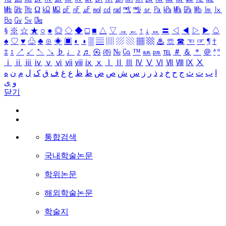
㎒
㎓
㎔
Ω
㏀
㏁
㎊
㎋
㎌
㏖
㏅
㎭
㎮
㎯
㏛
㎩
㎪
㎫
㎬
㏝
㏐
㏓
㏃
㏉
㏜
㏆
§
※
☆
★
○
●
◎
◇
◆
□
■
△
▽
→
←
↑
↓
↔
〓
◁
◀
▷
▶
♤
♠
♡
♥
♧
♣
⊙
◈
▣
◐
◑
▒
▤
▥
▨
▧
▦
▩
♨
☏
☎
☜
☞
¶
†
‡
↕
↗
↙
↖
↘
♭
♩
♪
♬
㉿
㈜
№
㏇
™
㏂
㏘
℡
＃
＆
＊
＠
ª
º
ⅰ
ⅱ
ⅲ
ⅳ
ⅴ
ⅵ
ⅶ
ⅷ
ⅸ
ⅹ
Ⅰ
Ⅱ
Ⅲ
Ⅳ
Ⅴ
Ⅵ
Ⅶ
Ⅷ
Ⅸ
Ⅹ
ا
ب
ت
ث
ج
ح
خ
د
ذ
ر
ز
س
ش
ص
ض
ط
ظ
ع
غ
ف
ق
ک
ل
م
ن
ه
و
ی
닫기
통합검색
국내학술논문
학위논문
해외학술논문
학술지