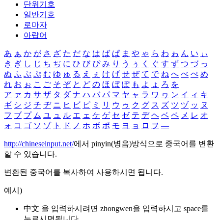
단위기호
일반기호
로마자
아랍어
あ
ぁ
か
が
さ
ざ
た
だ
な
は
ば
ぱ
ま
や
ゃ
ら
わ
ゎ
ん
い
ぃ
き
ぎ
し
じ
ち
ぢ
に
ひ
び
ぴ
み
り
う
ぅ
く
ぐ
す
ず
つ
づ
っ
ぬ
ふ
ぶ
ぷ
む
ゆ
ゅ
る
え
ぇ
け
げ
せ
ぜ
て
で
ね
へ
べ
ぺ
め
れ
お
ぉ
こ
ご
そ
ぞ
と
ど
の
ほ
ぼ
ぽ
も
よ
ょ
ろ
を
ア
ァ
カ
サ
ザ
タ
ダ
ナ
ハ
バ
パ
マ
ヤ
ャ
ラ
ワ
ヮ
ン
イ
ィ
キ
ギ
シ
ジ
チ
ヂ
ニ
ヒ
ビ
ピ
ミ
リ
ウ
ゥ
ク
グ
ス
ズ
ツ
ヅ
ッ
ヌ
フ
ブ
プ
ム
ユ
ュ
ル
エ
ェ
ケ
ゲ
セ
ゼ
テ
デ
ヘ
ベ
ペ
メ
レ
オ
ォ
コ
ゴ
ソ
ゾ
ト
ド
ノ
ホ
ボ
ポ
モ
ヨ
ョ
ロ
ヲ
―
http://chineseinput.net/
에서 pinyin(병음)방식으로 중국어를 변환
할 수 있습니다.
변환된 중국어를 복사하여 사용하시면 됩니다.
예시)
中文 을 입력하시려면
zhongwen
을 입력하시고 space를
누르시면됩니다.