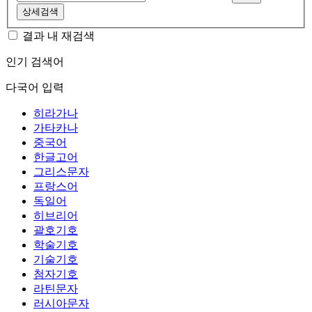
상세검색
결과 내 재검색
인기 검색어
다국어 입력
히라가나
가타카나
중국어
한글고어
그리스문자
프랑스어
독일어
히브리어
괄호기호
학술기호
기술기호
첨자기호
라틴문자
러시아문자