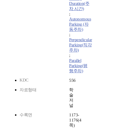
Duration(주
차 시간)
;
Autonomous
Parking (자
동주차)
;
Perpendicular
Parking(직각
주차)
;
Parallel
Parking(평
행주차)
KDC
556
자료형태
학
술
저
널
수록면
1173-
1176(4
쪽)