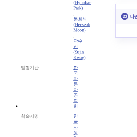
(Hyunbae
Park)
;
나만
문희석
(Heeseok
Moon)
;
곽수
진
(Sujin
Kwag)
발행기관
한
국
자
동
차
공
학
회
학술지명
한
국
자
동