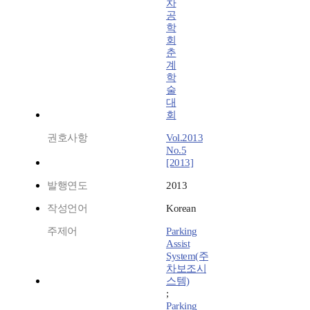
차
공
학
회
춘
계
학
술
대
회
권호사항
Vol.2013
No.5
[2013]
발행연도
2013
작성언어
Korean
주제어
Parking
Assist
System(주
차보조시
스템)
;
Parking