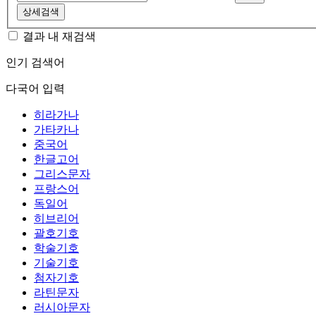
상세검색
결과 내 재검색
인기 검색어
다국어 입력
히라가나
가타카나
중국어
한글고어
그리스문자
프랑스어
독일어
히브리어
괄호기호
학술기호
기술기호
첨자기호
라틴문자
러시아문자