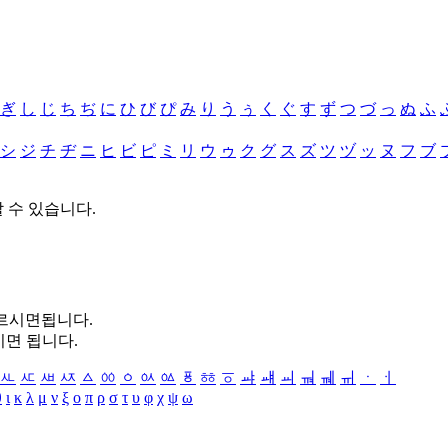
ぎ
し
じ
ち
ぢ
に
ひ
び
ぴ
み
り
う
ぅ
く
ぐ
す
ず
つ
づ
っ
ぬ
ふ
シ
ジ
チ
ヂ
ニ
ヒ
ビ
ピ
ミ
リ
ウ
ゥ
ク
グ
ス
ズ
ツ
ヅ
ッ
ヌ
フ
ブ
할 수 있습니다.
누르시면됩니다.
시면 됩니다.
ㅻ
ㅼ
ㅽ
ㅾ
ㅿ
ㆀ
ㆁ
ㆂ
ㆃ
ㆄ
ㆅ
ㆆ
ㆇ
ㆈ
ㆉ
ㆊ
ㆋ
ㆌ
ㆍ
ㆎ
θ
ι
κ
λ
μ
ν
ξ
ο
π
ρ
σ
τ
υ
φ
χ
ψ
ω