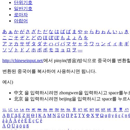
단위기호
일반기호
로마자
아랍어
あ
ぁ
か
が
さ
ざ
た
だ
な
は
ば
ぱ
ま
や
ゃ
ら
わ
ゎ
ん
い
ぃ
き
こ
ご
そ
ぞ
と
ど
の
ほ
ぼ
ぽ
も
よ
ょ
ろ
を
ア
ァ
カ
サ
ザ
タ
ダ
ナ
ハ
バ
パ
マ
ヤ
ャ
ラ
ワ
ヮ
ン
イ
ィ
キ
ギ
ソ
ゾ
ト
ド
ノ
ホ
ボ
ポ
モ
ヨ
ョ
ロ
ヲ
―
http://chineseinput.net/
에서 pinyin(병음)방식으로 중국어를 변환
변환된 중국어를 복사하여 사용하시면 됩니다.
예시)
中文 을 입력하시려면
zhongwen
을 입력하시고 space를
北京 을 입력하시려면
beijing
을 입력하시고 space를 누르
ㅥ
ㅦ
ㅧ
ㅨ
ㅩ
ㅪ
ㅫ
ㅬ
ㅭ
ㅮ
ㅯ
ㅰ
ㅱ
ㅲ
ㅳ
ㅴ
ㅵ
ㅶ
ㅷ
ㅸ
ㅹ
ㅺ
Α
Β
Γ
Δ
Ε
Ζ
Η
Θ
Ι
Κ
Λ
Μ
Ν
Ξ
Ο
Π
Ρ
Σ
Τ
Υ
Φ
Χ
Ψ
Ω
α
β
γ
δ
ε
ζ
η
á
à
Á
À
é
è
É
È
ç
Ç
ê
Ä
Ö
Ü
ä
ö
ü
ß