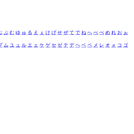
ぶ
ぷ
む
ゆ
ゅ
る
え
ぇ
け
げ
せ
ぜ
て
で
ね
へ
べ
ぺ
め
れ
お
ぉ
プ
ム
ユ
ュ
ル
エ
ェ
ケ
ゲ
セ
ゼ
テ
デ
ヘ
ベ
ペ
メ
レ
オ
ォ
コ
ゴ